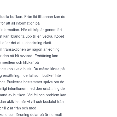
ella butiken. Från tid till annan kan de
för att all information på
 information. När ett köp är genomfört
 kan ibland ta upp till en vecka. Köpet
 efter det att utcheckning skett.
 Om transaktionen av någon anledning
den att bli avvisad. Ersättning kan
m medlem och klickar på
tt köp i vald butik. Du måste klicka på
 ersättning. I de fall som butiker inte
ra det. Butikerna bestämmer själva om de
enligt intentionen med den ersättning de
erhand av butiken. Vid fel och problem kan
n aktivitet när vi vill och beslutet från
p till 2 år från och med
kund och förening delar på är normalt