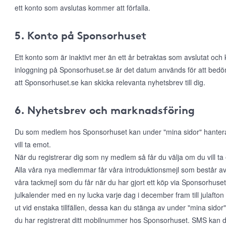
ett konto som avslutas kommer att förfalla.
5. Konto på Sponsorhuset
Ett konto som är inaktivt mer än ett år betraktas som avslutat och
inloggning på Sponsorhuset.se är det datum används för att bed
att Sponsorhuset.se kan skicka relevanta nyhetsbrev till dig.
6. Nyhetsbrev och marknadsföring
Du som medlem hos Sponsorhuset kan under "mina sidor" hantera di
vill ta emot.
När du registrerar dig som ny medlem så får du välja om du vill t
Alla våra nya medlemmar får våra introduktionsmejl som består a
våra tackmejl som du får när du har gjort ett köp via Sponsorhuset. 
julkalender med en ny lucka varje dag i december fram till julafton
ut vid enstaka tillfällen, dessa kan du stänga av under "mina sido
du har registrerat ditt mobilnummer hos Sponsorhuset. SMS kan du