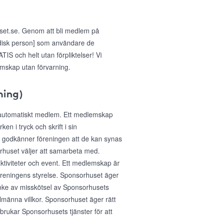
uset.se. Genom att bli medlem på
idisk person] som användare de
IS och helt utan förpliktelser! Vi
emskap utan förvarning.
ning)
 automatiskt medlem. Ett medlemskap
n i tryck och skrift i sin
 godkänner föreningen att de kan synas
huset väljer att samarbeta med.
aktiviteter och event. Ett medlemskap är
föreningens styrelse. Sponsorhuset äger
anke av misskötsel av Sponsorhusets
lmänna villkor. Sponsorhuset äger rätt
sbrukar Sponsorhusets tjänster för att