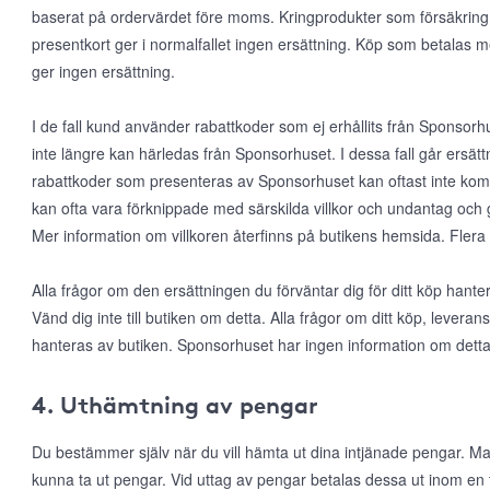
baserat på ordervärdet före moms. Kringprodukter som försäkring, f
presentkort ger i normalfallet ingen ersättning. Köp som betalas 
ger ingen ersättning.
I de fall kund använder rabattkoder som ej erhållits från Sponsorhus
inte längre kan härledas från Sponsorhuset. I dessa fall går ersätt
rabattkoder som presenteras av Sponsorhuset kan oftast inte k
kan ofta vara förknippade med särskilda villkor och undantag och 
Mer information om villkoren återfinns på butikens hemsida. Flera
Alla frågor om den ersättningen du förväntar dig för ditt köp han
Vänd dig inte till butiken om detta. Alla frågor om ditt köp, leveran
hanteras av butiken. Sponsorhuset har ingen information om detta
4. Uthämtning av pengar
Du bestämmer själv när du vill hämta ut dina intjänade pengar. Man
kunna ta ut pengar. Vid uttag av pengar betalas dessa ut inom en