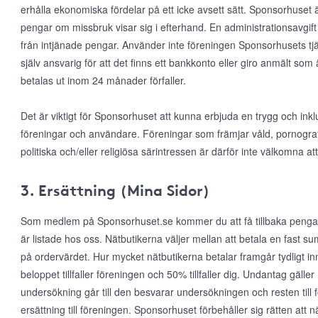
erhålla ekonomiska fördelar på ett icke avsett sätt. Sponsorhuset ä
pengar om missbruk visar sig i efterhand. En administrationsavgift 
från intjänade pengar. Använder inte föreningen Sponsorhusets tjä
själv ansvarig för att det finns ett bankkonto eller giro anmält som
betalas ut inom 24 månader förfaller.
Det är viktigt för Sponsorhuset att kunna erbjuda en trygg och inkl
föreningar och användare. Föreningar som främjar våld, pornografi, r
politiska och/eller religiösa särintressen är därför inte välkomna
3. Ersättning (Mina Sidor)
Som medlem på Sponsorhuset.se kommer du att få tillbaka pengar
är listade hos oss. Nätbutikerna väljer mellan att betala en fast s
på ordervärdet. Hur mycket nätbutikerna betalar framgår tydligt in
beloppet tillfaller föreningen och 50% tillfaller dig. Undantag gälle
undersökning går till den besvarar undersökningen och resten till 
ersättning till föreningen. Sponsorhuset förbehåller sig rätten att när