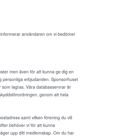
i informerar användaren om vi bedömer
nster men även för att kunna ge dig en
 dig personliga erbjudanden. Sponsorhuset
r som lagras. Våra databasservrar är
taskyddsförordningen, genom att hela
stadress samt vilken förening du vill
fter behöver vi för att kunna
u säger upp ditt medlemskap. Om du har