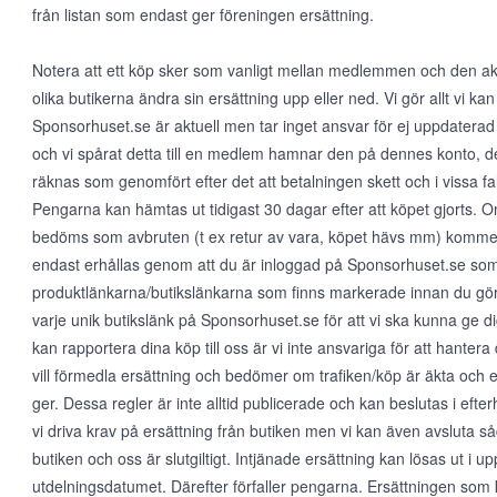
från listan som endast ger föreningen ersättning.
Notera att ett köp sker som vanligt mellan medlemmen och den aktu
olika butikerna ändra sin ersättning upp eller ned. Vi gör allt vi kan 
Sponsorhuset.se är aktuell men tar inget ansvar för ej uppdaterad
och vi spårat detta till en medlem hamnar den på dennes konto, det
räknas som genomfört efter det att betalningen skett och i vissa fall
Pengarna kan hämtas ut tidigast 30 dagar efter att köpet gjorts.
bedöms som avbruten (t ex retur av vara, köpet hävs mm) kommer 
endast erhållas genom att du är inloggad på Sponsorhuset.se so
produktlänkarna/butikslänkarna som finns markerade innan du gör e
varje unik butikslänk på Sponsorhuset.se för att vi ska kunna ge dig
kan rapportera dina köp till oss är vi inte ansvariga för att hante
vill förmedla ersättning och bedömer om trafiken/köp är äkta och 
ger. Dessa regler är inte alltid publicerade och kan beslutas i eft
vi driva krav på ersättning från butiken men vi kan även avsluta såda
butiken och oss är slutgiltigt. Intjänade ersättning kan lösas ut i up
utdelningsdatumet. Därefter förfaller pengarna. Ersättningen som 