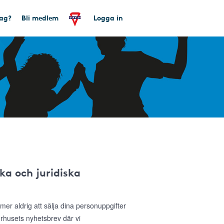
tag?
Bli medlem
Logga in
ka och juridiska
r aldrig att sälja dina personuppgifter
sorhusets nyhetsbrev där vi