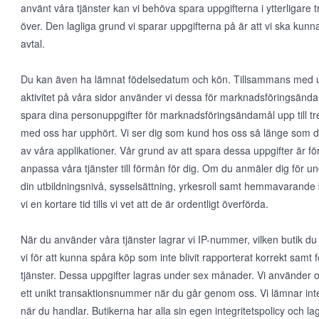
använt våra tjänster kan vi behöva spara uppgifterna i ytterligare tr
över. Den lagliga grund vi sparar uppgifterna på är att vi ska kunn
avtal.
Du kan även ha lämnat födelsedatum och kön. Tillsammans med upp
aktivitet på våra sidor använder vi dessa för marknadsföringsända
spara dina personuppgifter för marknadsföringsändamål upp till tre 
med oss har upphört. Vi ser dig som kund hos oss så länge som d
av våra applikationer. Vår grund av att spara dessa uppgifter är för
anpassa våra tjänster till förmån för dig. Om du anmäler dig för un
din utbildningsnivå, sysselsättning, yrkesroll samt hemmavarande 
vi en kortare tid tills vi vet att de är ordentligt överförda.
När du använder våra tjänster lagrar vi IP-nummer, vilken butik du
vi för att kunna spåra köp som inte blivit rapporterat korrekt samt 
tjänster. Dessa uppgifter lagras under sex månader. Vi använder
ett unikt transaktionsnummer när du går genom oss. Vi lämnar inte 
när du handlar. Butikerna har alla sin egen integritetspolicy och lagr