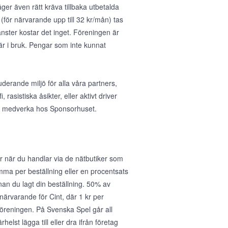
ger även rätt kräva tillbaka utbetalda
(för närvarande upp till 32 kr/mån) tas
nster kostar det inget. Föreningen är
 är i bruk. Pengar som inte kunnat
uderande miljö för alla våra partners,
asistiska åsikter, eller aktivt driver
 att medverka hos Sponsorhuset.
 när du handlar via de nätbutiker som
umma per beställning eller en procentsats
nan du lagt din beställning. 50% av
r närvarande för Cint, där 1 kr per
föreningen. På Svenska Spel går all
helst lägga till eller dra ifrån företag