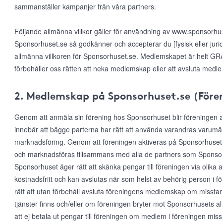
sammanställer kampanjer från våra partners.
Följande allmänna villkor gäller för användning av www.sponsorh
Sponsorhuset.se så godkänner och accepterar du [fysisk eller jur
allmänna villkoren för Sponsorhuset.se. Medlemskapet är helt GRAT
förbehåller oss rätten att neka medlemskap eller att avsluta medl
2. Medlemskap på Sponsorhuset.se (Före
Genom att anmäla sin förening hos Sponsorhuset blir föreningen
innebär att bägge parterna har rätt att använda varandras varumärke
marknadsföring. Genom att föreningen aktiveras på Sponsorhuset
och marknadsföras tillsammans med alla de partners som Sponsor
Sponsorhuset äger rätt att skänka pengar till föreningen via olika 
kostnadsfritt och kan avslutas när som helst av behörig person i 
rätt att utan förbehåll avsluta föreningens medlemskap om misst
tjänster finns och/eller om föreningen bryter mot Sponsorhusets al
att ej betala ut pengar till föreningen om medlem i föreningen mis