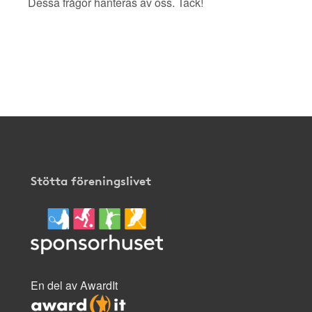
Dessa frågor hanteras av oss. Tack!
Stötta föreningslivet
En del av AwardIt