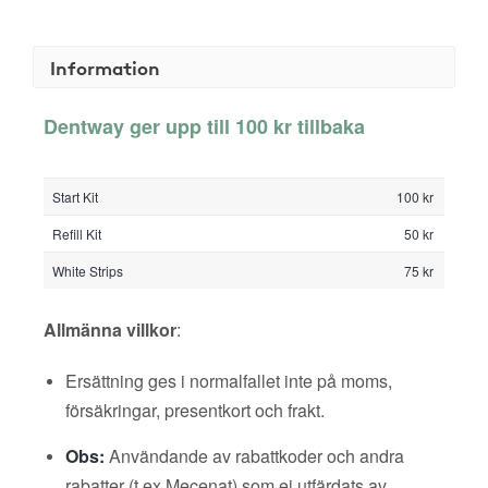
Information
Dentway ger upp till 100 kr tillbaka
Start Kit
100 kr
Refill Kit
50 kr
White Strips
75 kr
Allmänna villkor
:
Ersättning ges i normalfallet inte på moms,
försäkringar, presentkort och frakt.
Obs:
Användande av rabattkoder och andra
rabatter (t ex Mecenat) som ej utfärdats av