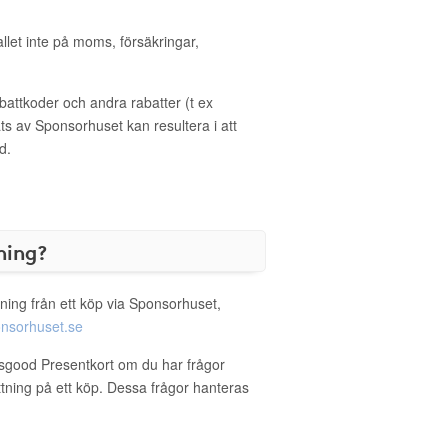
allet inte på moms, försäkringar,
ttkoder och andra rabatter (t ex
s av Sponsorhuset kan resultera i att
d.
ning?
ning från ett köp via Sponsorhuset,
nsorhuset.se
esgood Presentkort om du har frågor
ättning på ett köp. Dessa frågor hanteras