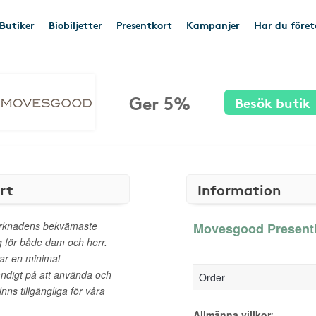
Butiker
Biobiljetter
Presentkort
Kampanjer
Har du före
Ger 5%
Besök butik
rt
Information
arknadens bekvämaste
Movesgood Presentko
g för både dam och herr.
har en minimal
ndigt på att använda och
Order
nns tillgängliga för våra
Allmänna villkor
: