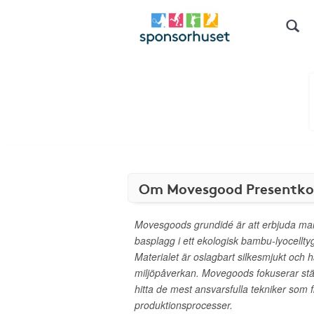
Om Movesgood Presentko
Movesgoods grundidé är att erbjuda m
basplagg i ett ekologisk bambu-lyocellty
Materialet är oslagbart silkesmjukt och 
miljöpåverkan. Movegoods fokuserar stä
hitta de mest ansvarsfulla tekniker som fi
produktionsprocesser.