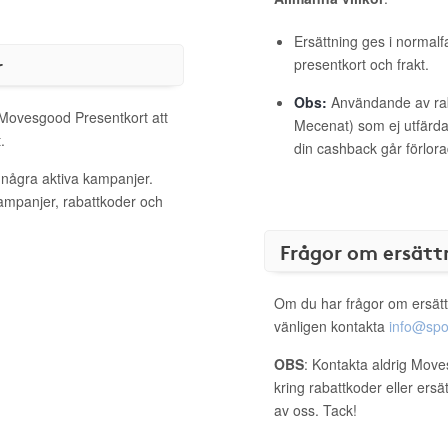
Ersättning ges i normalf
r
presentkort och frakt.
Obs:
Användande av raba
l Movesgood Presentkort att
Mecenat) som ej utfärdat
.
din cashback går förlora
 några aktiva kampanjer.
kampanjer, rabattkoder och
Frågor om ersätt
Om du har frågor om ersätt
vänligen kontakta
info@spo
OBS
: Kontakta aldrig Mov
kring rabattkoder eller ers
av oss. Tack!