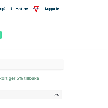
tag?
Bli medlem
Logga in
rt ger 5% tillbaka
5%