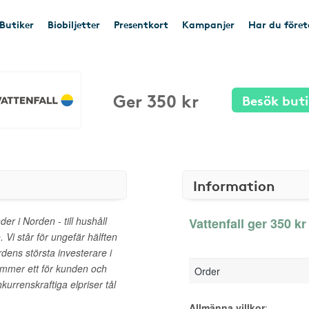
Butiker
Biobiljetter
Presentkort
Kampanjer
Har du före
Ger 350 kr
Besök but
Information
nder i Norden - till hushåll
Vattenfall ger 350 kr 
. Vi står för ungefär hälften
dens största investerare i
nummer ett för kunden och
Order
urrenskraftiga elpriser tål
Allmänna villkor
: