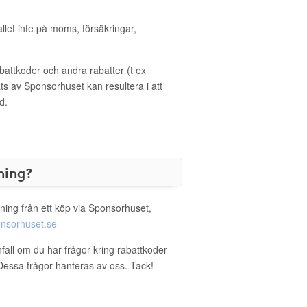
allet inte på moms, försäkringar,
ttkoder och andra rabatter (t ex
s av Sponsorhuset kan resultera i att
d.
ning?
ning från ett köp via Sponsorhuset,
nsorhuset.se
nfall om du har frågor kring rabattkoder
. Dessa frågor hanteras av oss. Tack!