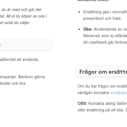
ch du är med och gör det
Ersättning ges i normalf
al. All el du köper av oss i
presentkort och frakt.
et avtal du väljer.
Obs:
Användande av raba
Mecenat) som ej utfärdat
din cashback går förlora
r
Vattenfall att använda,
Frågor om ersätt
 kampanjer. Återkom gärna
ttkoder och bra
Om du har frågor om ersätt
vänligen kontakta
info@spo
OBS
: Kontakta aldrig Vatte
eller ersättning på ett köp