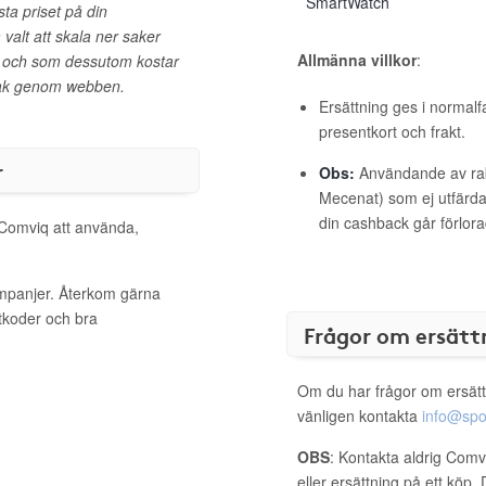
SmartWatch
sta priset på din
valt att skala ner saker
Allmänna villkor
:
gt och som dessutom kostar
dsak genom webben.
Ersättning ges i normalf
presentkort och frakt.
r
Obs:
Användande av raba
Mecenat) som ej utfärdat
din cashback går förlora
 Comviq att använda,
ampanjer. Återkom gärna
ttkoder och bra
Frågor om ersätt
Om du har frågor om ersätt
vänligen kontakta
info@spo
OBS
: Kontakta aldrig Comv
eller ersättning på ett köp