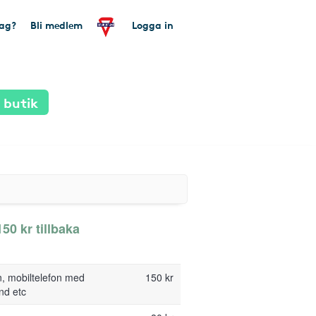
tag?
Bli medlem
Logga in
 butik
50 kr tillbaka
n, mobiltelefon med
150 kr
nd etc