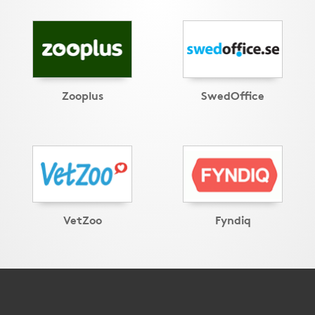
Zooplus
SwedOffice
VetZoo
Fyndiq