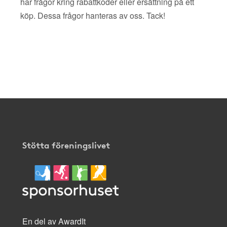
har frågor kring rabattkoder eller ersättning på ett
köp. Dessa frågor hanteras av oss. Tack!
Stötta föreningslivet
En del av AwardIt