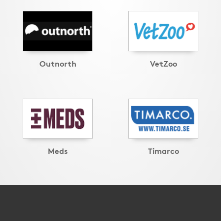
Outnorth
VetZoo
Meds
Timarco