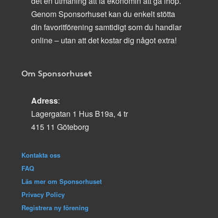
det en utmaning att få ekonomin att gå ihop.
Genom Sponsorhuset kan du enkelt stötta
din favoritförening samtidigt som du handlar
online – utan att det kostar dig något extra!
Om Sponsorhuset
Adress
:
Lagergatan 1 Hus B19a, 4 tr
415 11 Göteborg
Kontakta oss
FAQ
Läs mer om Sponsorhuset
Privacy Policy
Registrera ny förening