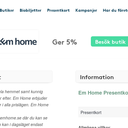
Butiker
Biobiljetter
Presentkort
Kampanjer
Har du före
Ger 5%
Besök butik
t
Information
hela hemmet samt kunnig
Em Home Presentkort
tar efter. Em Home erbjuder
 i alla prislägen. Em Home
Presentkort
på emhome.se där du kan se
n kan i dagsläget endast
Allmänna villkor
: