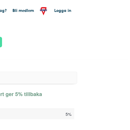
tag?
Bli medlem
Logga in
 ger 5% tillbaka
5%