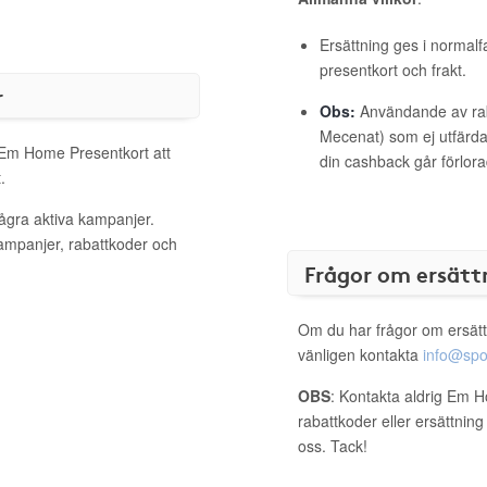
Ersättning ges i normalf
presentkort och frakt.
r
Obs:
Användande av raba
Mecenat) som ej utfärdat
l Em Home Presentkort att
din cashback går förlora
.
ågra aktiva kampanjer.
kampanjer, rabattkoder och
Frågor om ersätt
Om du har frågor om ersätt
vänligen kontakta
info@spo
OBS
: Kontakta aldrig Em 
rabattkoder eller ersättnin
oss. Tack!