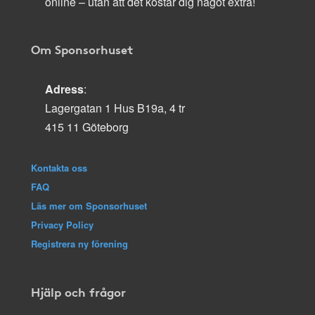
online – utan att det kostar dig något extra!
Om Sponsorhuset
Adress
:
Lagergatan 1 Hus B19a, 4 tr
415 11 Göteborg
Kontakta oss
FAQ
Läs mer om Sponsorhuset
Privacy Policy
Registrera ny förening
Hjälp och frågor