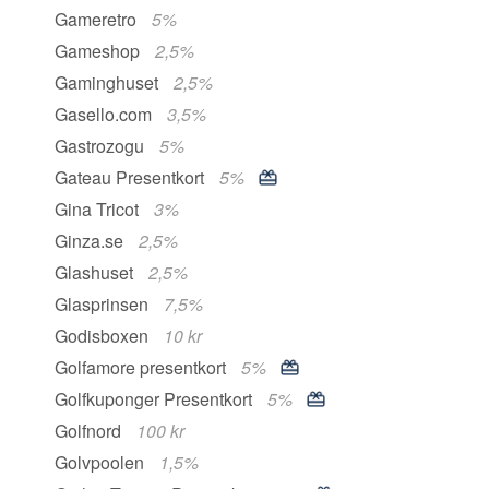
Gameretro
5%
Gameshop
2,5%
Gaminghuset
2,5%
Gasello.com
3,5%
Gastrozogu
5%
Gateau Presentkort
5%
Gina Tricot
3%
Ginza.se
2,5%
Glashuset
2,5%
Glasprinsen
7,5%
Godisboxen
10 kr
Golfamore presentkort
5%
Golfkuponger Presentkort
5%
Golfnord
100 kr
Golvpoolen
1,5%