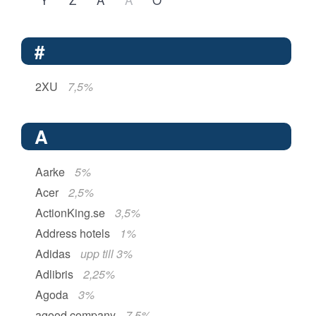
#
2XU
7,5%
A
Aarke
5%
Acer
2,5%
ActionKing.se
3,5%
Address hotels
1%
Adidas
upp till 3%
Adlibris
2,25%
Agoda
3%
agood company
7,5%