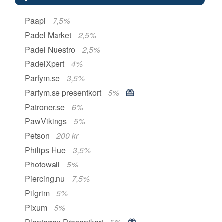
Paapi
7,5%
Padel Market
2,5%
Padel Nuestro
2,5%
PadelXpert
4%
Parfym.se
3,5%
Parfym.se presentkort
5%
Patroner.se
6%
PawVikings
5%
Petson
200 kr
Philips Hue
3,5%
Photowall
5%
Piercing.nu
7,5%
Pilgrim
5%
Pixum
5%
Plantagen Presentkort
5%