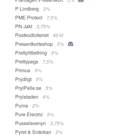
P Lindberg
3%
PME Protect
7,5%
PN Jakt
3,75%
Postkodlotteriet
40 kr
Presentkortsshop
5%
Prettylittlething
5%
Prettypegs
7,5%
Primus
5%
Prydligt
5%
PrylPelle.se
5%
Prylstaden
4%
Puma
2%
Pure Electric
5%
Pusselavenyn
3,75%
Pyret & Snäckan
2%