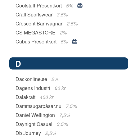
Coolstuff Presentkort
5%
Craft Sportswear
3,5%
Crescent Barnvagnar
2,5%
CS MEGASTORE
2%
Cubus Presentkort
5%
D
Dackonline.se
2%
Dagens Industri
60 kr
Dalakraft
400 kr
Dammsugarpåsar.nu
7,5%
Daniel Wellington
7,5%
Daynight Casual
3,5%
Db Journey
2,5%