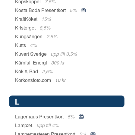
Kopskoppel
7,5%
Kosta Boda Presentkort
5%
KraftKöket
15%
Kristorget
8,5%
Kungsängen
2,5%
Kutts
4%
Kuvert Sverige
upp till 3,5%
Kärnfull Energi
300 kr
Kök & Bad
2,5%
Körkortsfoto.com
10 kr
L
Lagerhaus Presentkort
5%
Lamp24
upp till 4%
Lampemesteren Presentkort
5%