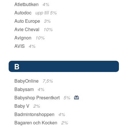
Atletbutiken
4%
Autodoc
upp till 5%
Auto Europe
3%
Avie Cheval
10%
Avignon
10%
AVIS
4%
B
BabyOnline
7,5%
Babysam
4%
Babyshop Presentkort
5%
Baby V
2%
Badmintonshoppen
4%
Bagaren och Kocken
2%