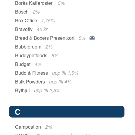
Borås Kafferosteri
5%
Bosch
2%
Box Office
1,75%
Bravofly
40 kr
Bread & Boxers Presentkort
5%
Bubbleroom
2%
Buddypetfoods
6%
Budget
4%
Budo & Fitness
upp till 1,5%
Bulk Powders
upp till 4%
Bythjul
upp till 2,5%
C
Campcation
2%