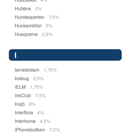
Hulténs
3%
Hundexperten
7,5%
Hunkemöller
5%
Husqvarna
2,5%
I
Iamsterdam
1,75%
Icebug
2,5%
iELM
1,75%
inkClub
7,5%
Insjö
8%
Interflora
4%
Interhome
4,5%
iPhonebutiken
7,5%