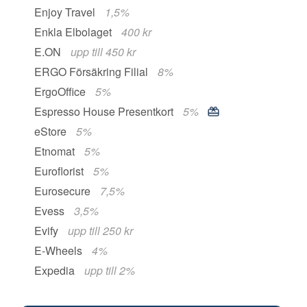
Enjoy Travel
1,5%
Enkla Elbolaget
400 kr
E.ON
upp till 450 kr
ERGO Försäkring Filial
8%
ErgoOffice
5%
Espresso House Presentkort
5%
eStore
5%
Etnomat
5%
Euroflorist
5%
Eurosecure
7,5%
Evess
3,5%
Evify
upp till 250 kr
E-Wheels
4%
Expedia
upp till 2%