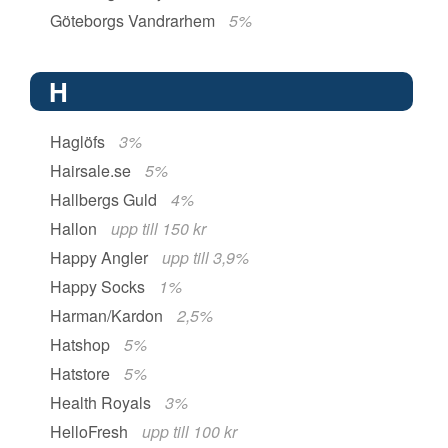
Göteborgs Vandrarhem
5%
H
Haglöfs
3%
Hairsale.se
5%
Hallbergs Guld
4%
Hallon
upp till 150 kr
Happy Angler
upp till 3,9%
Happy Socks
1%
Harman/Kardon
2,5%
Hatshop
5%
Hatstore
5%
Health Royals
3%
HelloFresh
upp till 100 kr