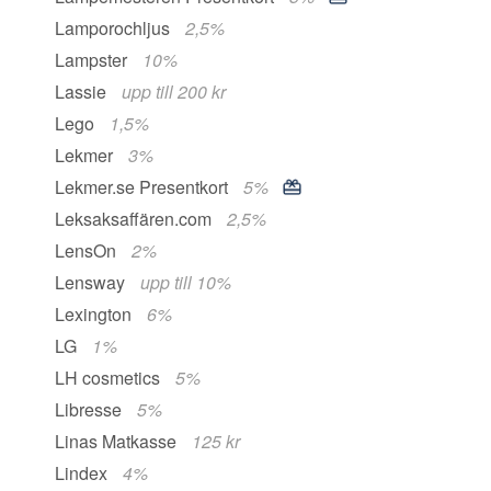
Lamporochljus
2,5%
Lampster
10%
Lassie
upp till 200 kr
Lego
1,5%
Lekmer
3%
Lekmer.se Presentkort
5%
Leksaksaffären.com
2,5%
LensOn
2%
Lensway
upp till 10%
Lexington
6%
LG
1%
LH cosmetics
5%
Libresse
5%
Linas Matkasse
125 kr
Lindex
4%