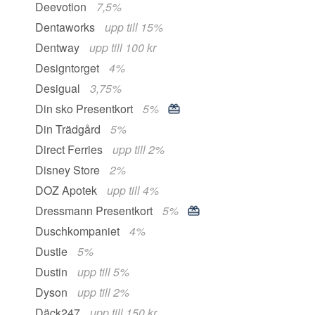
Deevotion
7,5%
Dentaworks
upp till 15%
Dentway
upp till 100 kr
Designtorget
4%
Desigual
3,75%
Din sko Presentkort
5%
Din Trädgård
5%
Direct Ferries
upp till 2%
Disney Store
2%
DOZ Apotek
upp till 4%
Dressmann Presentkort
5%
Duschkompaniet
4%
Dustie
5%
Dustin
upp till 5%
Dyson
upp till 2%
Däck247
upp till 150 kr