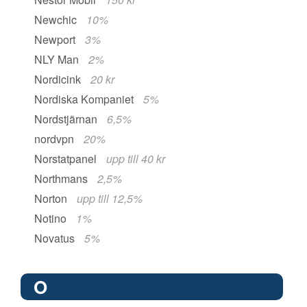
Newchic
10%
Newport
3%
NLY Man
2%
Nordicink
20 kr
Nordiska Kompaniet
5%
Nordstjärnan
6,5%
nordvpn
20%
Norstatpanel
upp till 40 kr
Northmans
2,5%
Norton
upp till 12,5%
Notino
1%
Novatus
5%
O