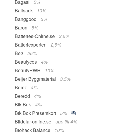
Bagasi
5%
Ballsack
10%
Banggood
3%
Baron
5%
Batteries-Online.se
3,5%
Batteriexperten
2,5%
Be2
25%
Beautycos
4%
BeautyPWR
10%
Beijer Byggmaterial
3,5%
Bemz
4%
Beredd
4%
Bik Bok
4%
Bik Bok Presentkort
5%
Bildelar-online.se
upp till 4%
Biohack Balance
10%