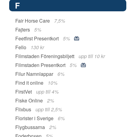
F
Fair Horse Care
7,5%
Fajters
5%
Feetfirst Presentkort
5%
Fello
130 kr
Filmstaden Föreningsbiljett
upp till 10 kr
Filmstaden Presentkort
5%
Filur Namnlappar
6%
Find it online
10%
FirstVet
upp till 4%
Fiske Online
2%
Flixbus
upp till 2,5%
Florister i Sverige
6%
Flygbussarna
2%
Foderboxen
5%