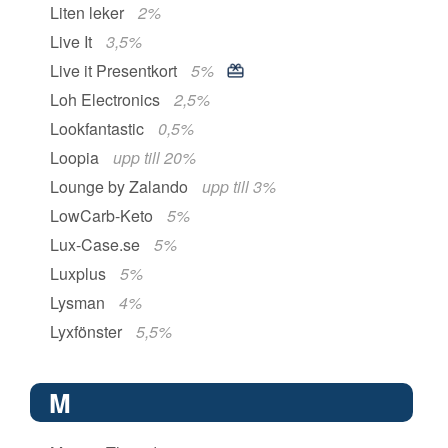
Liten leker
2%
Live It
3,5%
Live it Presentkort
5%
Loh Electronics
2,5%
Lookfantastic
0,5%
Loopia
upp till 20%
Lounge by Zalando
upp till 3%
LowCarb-Keto
5%
Lux-Case.se
5%
Luxplus
5%
Lysman
4%
Lyxfönster
5,5%
M