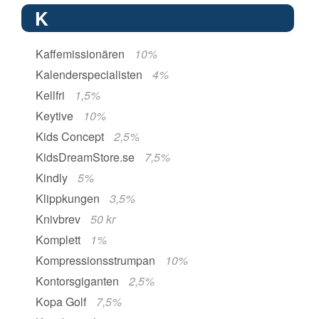
K
Kaffemissionären
10%
Kalenderspecialisten
4%
Kellfri
1,5%
Keytive
10%
Kids Concept
2,5%
KidsDreamStore.se
7,5%
Kindly
5%
Klippkungen
3,5%
Knivbrev
50 kr
Komplett
1%
Kompressionsstrumpan
10%
Kontorsgiganten
2,5%
Kopa Golf
7,5%