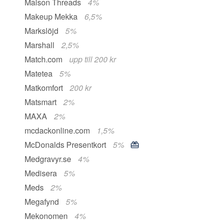
Maison Threads
4%
Makeup Mekka
6,5%
Markslöjd
5%
Marshall
2,5%
Match.com
upp till 200 kr
Matetea
5%
Matkomfort
200 kr
Matsmart
2%
MAXA
2%
mcdackonline.com
1,5%
McDonalds Presentkort
5%
Medgravyr.se
4%
Medisera
5%
Meds
2%
Megafynd
5%
Mekonomen
4%