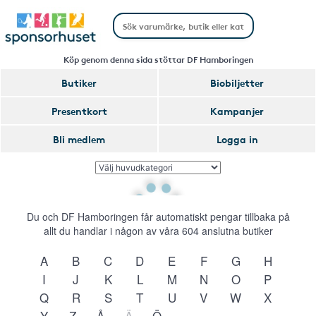
Köp genom denna sida stöttar DF Hamboringen
Butiker
Biobiljetter
Presentkort
Kampanjer
Bli medlem
Logga in
Du och DF Hamboringen får automatiskt pengar tillbaka på
allt du handlar i någon av våra
604
anslutna butiker
A
B
C
D
E
F
G
H
I
J
K
L
M
N
O
P
Q
R
S
T
U
V
W
X
Y
Z
Å
Ä
Ö