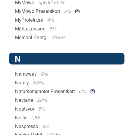
MyMowo
upp till 50 kr
MyMowo Presentkort
5%
MyProtein.se
4%
Märta Larsson
5%
Mölndal Energi
225 kr
N
Nameway
8%
Namly
5,5%
Naturkompaniet Presentkort
5%
Naviane
20%
Neatsvor
5%
Nelly
1,5%
Nespresso
6%
Nestor Mobil
150 kr