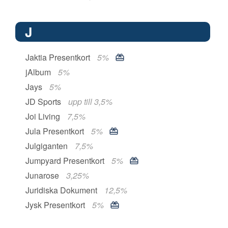
J
Jaktia Presentkort
5%
jAlbum
5%
Jays
5%
JD Sports
upp till 3,5%
Joi Living
7,5%
Jula Presentkort
5%
Julgiganten
7,5%
Jumpyard Presentkort
5%
Junarose
3,25%
Juridiska Dokument
12,5%
Jysk Presentkort
5%