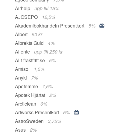
Airhelp
upp till 15%
AJOSEPO
12,5%
Akademibokhandeln Presentkort
5%
Albert
50 kr
Albrekts Guld
4%
Allente
upp till 250 kr
Allt-fraktfritt.se
5%
Amisol
1,5%
Anyki
7%
Apofemme
7,5%
Apotek Hjärtat
2%
Arcticlean
6%
Artworks Presentkort
5%
AstroSweden
3,75%
Asus
2%