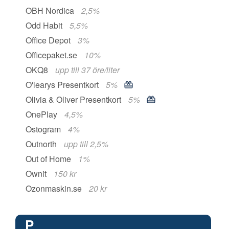
OBH Nordica
2,5%
Odd Habit
5,5%
Office Depot
3%
Officepaket.se
10%
OKQ8
upp till 37 öre/liter
O'learys Presentkort
5%
Olivia & Oliver Presentkort
5%
OnePlay
4,5%
Ostogram
4%
Outnorth
upp till 2,5%
Out of Home
1%
Ownit
150 kr
Ozonmaskin.se
20 kr
P