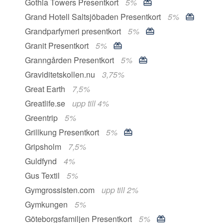
Gothia Towers Presentkort
5%
Grand Hotell Saltsjöbaden Presentkort
5%
Grandparfymeri presentkort
5%
Granit Presentkort
5%
Granngården Presentkort
5%
Graviditetskollen.nu
3,75%
Great Earth
7,5%
Greatlife.se
upp till 4%
Greentrip
5%
Grillkung Presentkort
5%
Gripsholm
7,5%
Guldfynd
4%
Gus Textil
5%
Gymgrossisten.com
upp till 2%
Gymkungen
5%
Göteborgsfamiljen Presentkort
5%