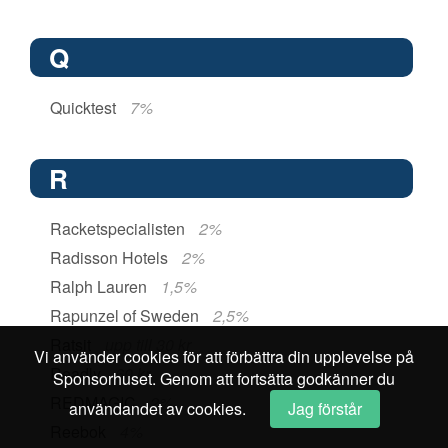
Q
Quicktest
7%
R
Racketspecialisten
2%
Radisson Hotels
2%
Ralph Lauren
1,5%
Rapunzel of Sweden
2,5%
Ratsit
upp till 30 kr
Vi använder cookies för att förbättra din upplevelse på
Readly
60 kr
Sponsorhuset. Genom att fortsätta godkänner du
REDMAGIC
2%
användandet av cookies.
Jag förstår
Reebok
4%