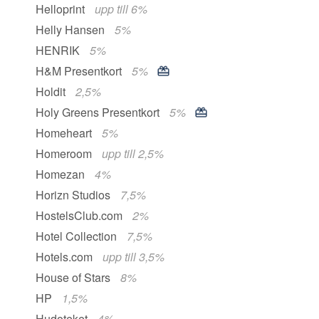
Helloprint
upp till 6%
Helly Hansen
5%
HENRIK
5%
H&M Presentkort
5%
Holdit
2,5%
Holy Greens Presentkort
5%
Homeheart
5%
Homeroom
upp till 2,5%
Homezan
4%
Horizn Studios
7,5%
HostelsClub.com
2%
Hotel Collection
7,5%
Hotels.com
upp till 3,5%
House of Stars
8%
HP
1,5%
Hudoteket
4%