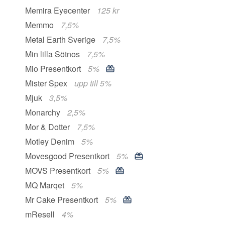
Memira Eyecenter
125 kr
Memmo
7,5%
Metal Earth Sverige
7,5%
Min lilla Sötnos
7,5%
Mio Presentkort
5%
Mister Spex
upp till 5%
Mjuk
3,5%
Monarchy
2,5%
Mor & Dotter
7,5%
Motley Denim
5%
Movesgood Presentkort
5%
MOVS Presentkort
5%
MQ Marqet
5%
Mr Cake Presentkort
5%
mResell
4%