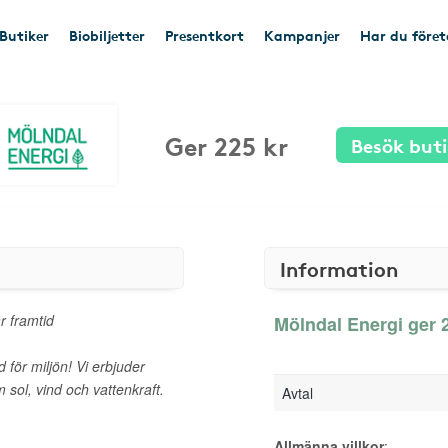
Butiker
Biobiljetter
Presentkort
Kampanjer
Har du före
Ger 225 kr
Besök buti
Information
r framtid
Mölndal Energi ger 2
 för miljön! Vi erbjuder
m sol, vind och vattenkraft.
Avtal
Allmänna villkor
: