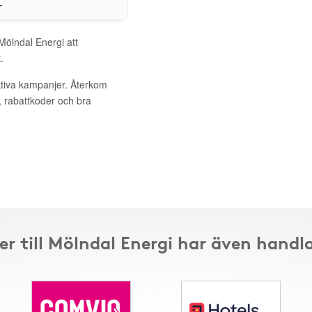
r
Mölndal Energi att
.
ktiva kampanjer. Återkom
, rabattkoder och bra
r till Mölndal Energi har även handl