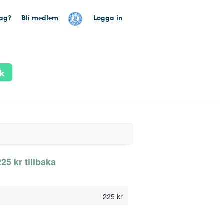
tag?
Bli medlem
Logga in
k
25 kr tillbaka
225 kr