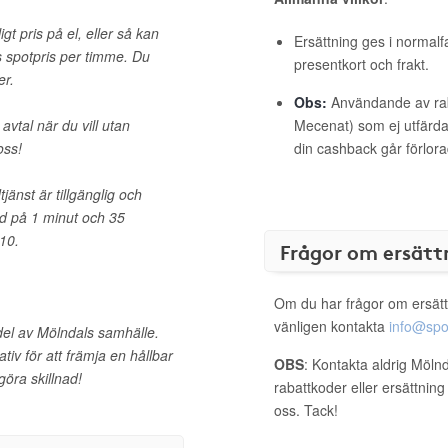
igt pris på el, eller så kan
Ersättning ges i normalf
s spotpris per timme. Du
presentkort och frakt.
er.
Obs:
Användande av raba
avtal när du vill utan
Mecenat) som ej utfärdat
oss!
din cashback går förlora
jänst är tillgänglig och
id på 1 minut och 35
10.
Frågor om ersätt
Om du har frågor om ersätt
vänligen kontakta
info@spo
v del av Mölndals samhälle.
ativ för att främja en hållbar
OBS
: Kontakta aldrig Möln
göra skillnad!
rabattkoder eller ersättnin
oss. Tack!