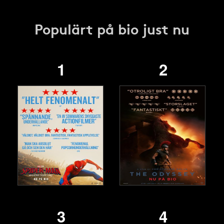
Populärt på bio just nu
1
2
3
4