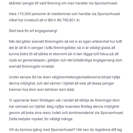
skänker pengar till vald förening om man handlar via Sponsorhuset.
Hela 170,000 personer är medlemmar och handlar via Sponsorhuset
vilket har inneburit att vi fått in 80,795,601 kr.
Stort tack för ert engagemang!
När det gäller svenskt föreningsliv så vet vi av egen erfarenhet hur tufft
det är att få in pengar i tuffa föreningstider, så vi är väldigt glada att
kunna bidra till att stärka er ekonomi så ni kan lägga fullt fokus på att
njuta av gemenskapen, glädjen och det fullständiga engagemang som
svenskt föreningsliv innebär.
Under senare tid har även välgörenhetsorganisationerna börjat nyttja
denna möjlighet, och det värmer i hjärtat att veta att dessa pengar
hamnar hos dom som behöver dom bäst.
Vi uppmanar även företagen ute i landet att stödja de föreningar dom
har varmast om hjärtat. Idag nyttjar tusentals företag denna möjlighet
genom att boka sina resor, hotell och kontorsmaterial via Sponsorhuset.
Detta betyder mycket, för väldigt många.
Vill du komma igång med Sponsorhuset? Här kan du registrera ditt lag