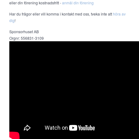
eller din förening kostnadsfritt -
anmäl din förening
Har du frågor eller vill komma i kontakt med oss, tveka inte att
höra av
dig
!
Sponsorhuset AB
Orgnr: 556831-3109