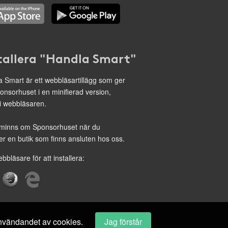
tallera "Handla Smart"
 Smart är ett webbläsartillägg som ger
onsorhuset i en minifierad version,
 i webbläsaren.
minns om Sponsorhuset när du
r en butik som finns ansluten hos oss.
ebbläsare för att installera:
 användandet av cookies.
Jag förstår