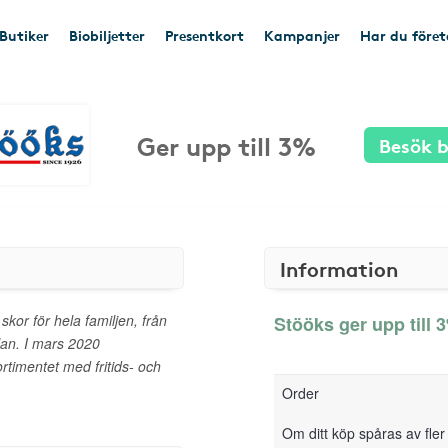
Butiker
Biobiljetter
Presentkort
Kampanjer
Har du före
Ger upp till 3%
Besök b
Information
skor för hela familjen, från
Stööks ger upp till 3
llan. I mars 2020
rtimentet med fritids- och
Order
Om ditt köp spåras av fler