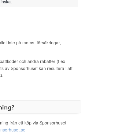
minska.
allet inte på moms, försäkringar,
ttkoder och andra rabatter (t ex
s av Sponsorhuset kan resultera i att
d.
ning?
ning från ett köp via Sponsorhuset,
nsorhuset.se