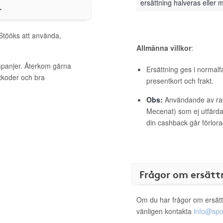
ersättning halveras eller 
r
 Stööks att använda,
Allmänna villkor
:
mpanjer. Återkom gärna
Ersättning ges i normalf
ttkoder och bra
presentkort och frakt.
Obs:
Användande av raba
Mecenat) som ej utfärdat
din cashback går förlora
Frågor om ersätt
Om du har frågor om ersätt
vänligen kontakta
info@spo