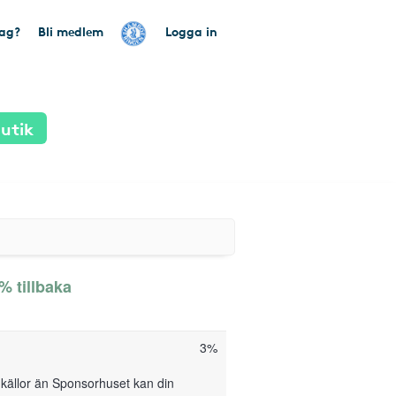
tag?
Bli medlem
Logga in
utik
% tillbaka
3%
 källor än Sponsorhuset kan din