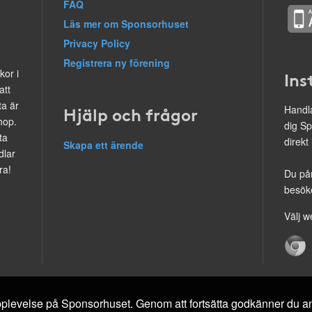
FAQ
Läs mer om Sponsorhuset
Privacy Policy
Registrera ny förening
kor i
Ins
att
ta är
Hjälp och frågor
Handla
hop.
dig Sp
ta
direkt
Skapa ett ärende
dlar
ra!
Du på
besöke
Välj w
 upplevelse på Sponsorhuset. Genom att fortsätta godkänner du