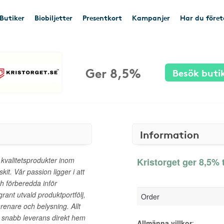
Butiker
Biobiljetter
Presentkort
Kampanjer
Har du före
Ger 8,5%
Besök buti
Information
a kvalitetsprodukter inom
Kristorget ger 8,5% t
it. Vår passion ligger i att
h förberedda inför
rant utvald produktportfölj,
Order
renare och belysning. Allt
lla snabb leverans direkt hem
Allmänna villkor
: