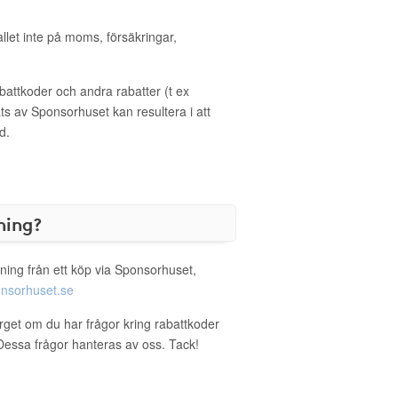
allet inte på moms, försäkringar,
ttkoder och andra rabatter (t ex
s av Sponsorhuset kan resultera i att
d.
ning?
ning från ett köp via Sponsorhuset,
nsorhuset.se
orget om du har frågor kring rabattkoder
. Dessa frågor hanteras av oss. Tack!