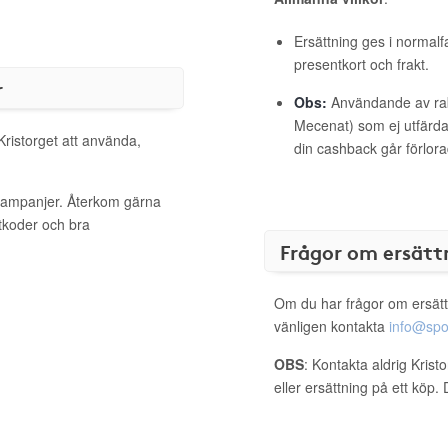
Ersättning ges i normalf
presentkort och frakt.
r
Obs:
Användande av raba
Mecenat) som ej utfärdat
Kristorget att använda,
din cashback går förlora
a kampanjer. Återkom gärna
ttkoder och bra
Frågor om ersätt
Om du har frågor om ersätt
vänligen kontakta
info@spo
OBS
: Kontakta aldrig Krist
eller ersättning på ett köp