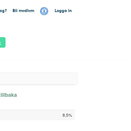
tag?
Bli medlem
Logga in
k
illbaka
8,5%