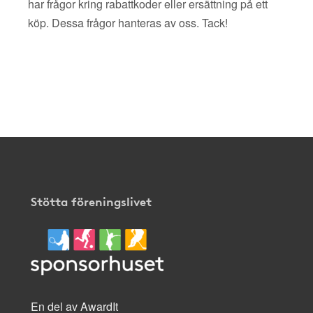
har frågor kring rabattkoder eller ersättning på ett
köp. Dessa frågor hanteras av oss. Tack!
Stötta föreningslivet
En del av AwardIt