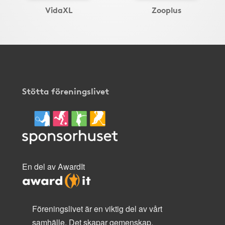
VidaXL
Zooplus
Stötta föreningslivet
En del av AwardIt
Föreningslivet är en viktig del av vårt
samhälle. Det skapar gemenskap,