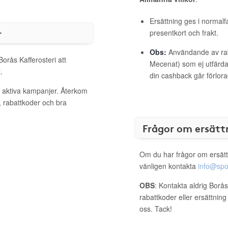
Ersättning ges i normalf
r
presentkort och frakt.
Obs:
Användande av raba
Borås Kafferosteri att
Mecenat) som ej utfärdat
.
din cashback går förlora
a aktiva kampanjer. Återkom
, rabattkoder och bra
Frågor om ersätt
Om du har frågor om ersätt
vänligen kontakta
info@spo
OBS
: Kontakta aldrig Borås
rabattkoder eller ersättnin
oss. Tack!