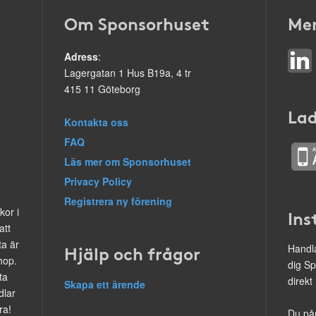
Om Sponsorhuset
Mer
Adress
:
Lagergatan 1 Hus B19a, 4 tr
415 11 Göteborg
Lad
Kontakta oss
FAQ
Läs mer om Sponsorhuset
Privacy Policy
Registrera ny förening
kor i
Ins
att
ta är
Hjälp och frågor
Handla
hop.
dig Sp
ta
direkt
Skapa ett ärende
dlar
ra!
Du på