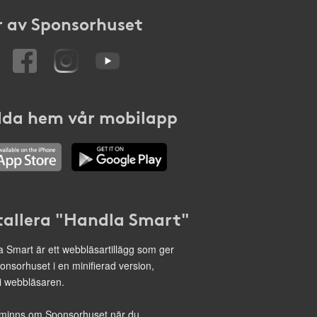
 av Sponsorhuset
da hem vår mobilapp
tallera "Handla Smart"
 Smart är ett webbläsartillägg som ger
onsorhuset i en minifierad version,
 i webbläsaren.
minns om Sponsorhuset när du