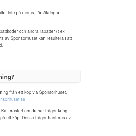
allet inte på moms, försäkringar,
ttkoder och andra rabatter (t ex
s av Sponsorhuset kan resultera i att
d.
ning?
ning från ett köp via Sponsorhuset,
nsorhuset.se
 Kafferosteri om du har frågor kring
g på ett köp. Dessa frågor hanteras av