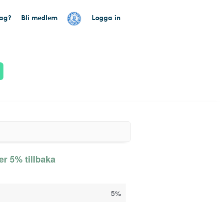
tag?
Bli medlem
Logga in
er 5% tillbaka
5%