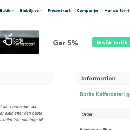
Butiker
Biobiljetter
Presentkort
Kampanjer
Har du före
Ger 5%
Besök butik
Information
Borås Kafferosteri g
iet där hantverket och
ar alltid efter den bästa
Order
affet från plantage till
Allmänna villkor
: