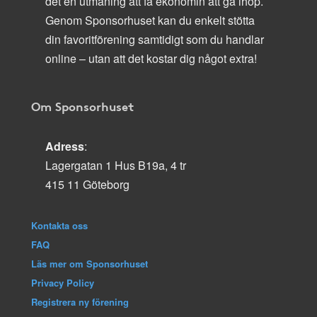
det en utmaning att få ekonomin att gå ihop.
Genom Sponsorhuset kan du enkelt stötta
din favoritförening samtidigt som du handlar
online – utan att det kostar dig något extra!
Om Sponsorhuset
Adress
:
Lagergatan 1 Hus B19a, 4 tr
415 11 Göteborg
Kontakta oss
FAQ
Läs mer om Sponsorhuset
Privacy Policy
Registrera ny förening