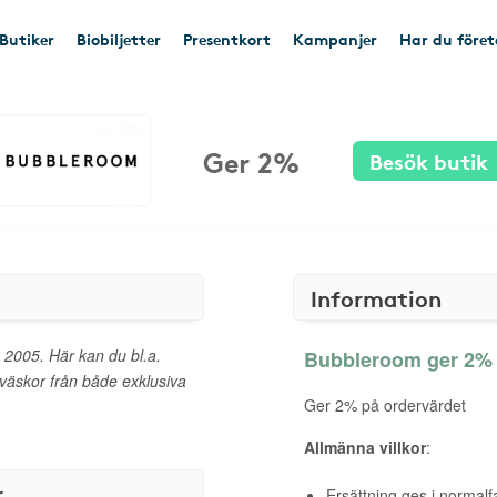
Butiker
Biobiljetter
Presentkort
Kampanjer
Har du före
Ger 2%
Besök butik
Information
 2005. Här kan du bl.a.
Bubbleroom ger 2% t
 väskor från både exklusiva
Ger 2% på ordervärdet
Allmänna villkor
:
r
Ersättning ges i normalf