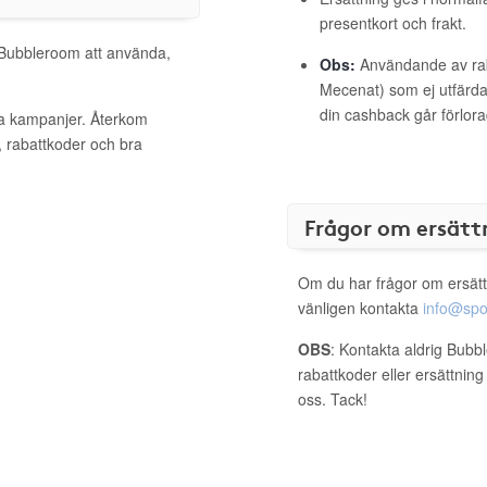
presentkort och frakt.
l Bubbleroom att använda,
Obs:
Användande av raba
Mecenat) som ej utfärdat
din cashback går förlora
va kampanjer. Återkom
, rabattkoder och bra
Frågor om ersätt
Om du har frågor om ersätt
vänligen kontakta
info@spo
OBS
: Kontakta aldrig Bubb
rabattkoder eller ersättnin
oss. Tack!