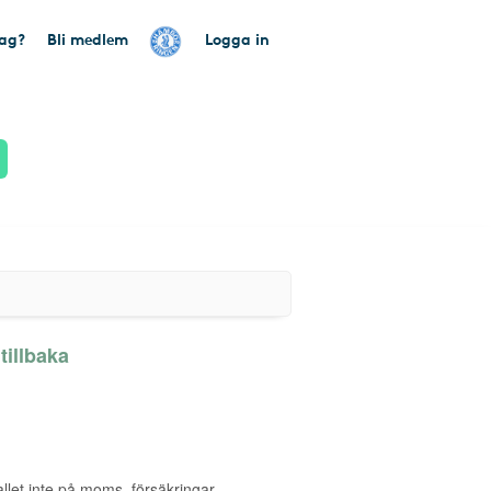
tag?
Bli medlem
Logga in
illbaka
allet inte på moms, försäkringar,