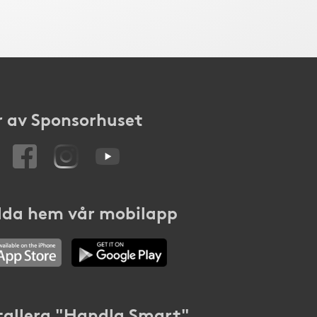
 av Sponsorhuset
da hem vår mobilapp
tallera "Handla Smart"