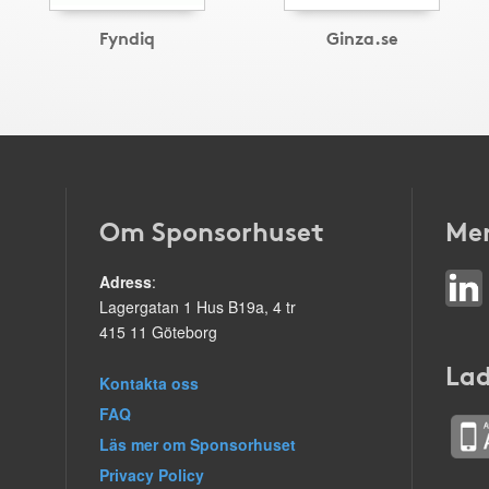
Fyndiq
Ginza.se
Om Sponsorhuset
Mer
Adress
:
Lagergatan 1 Hus B19a, 4 tr
415 11 Göteborg
Lad
Kontakta oss
FAQ
Läs mer om Sponsorhuset
Privacy Policy