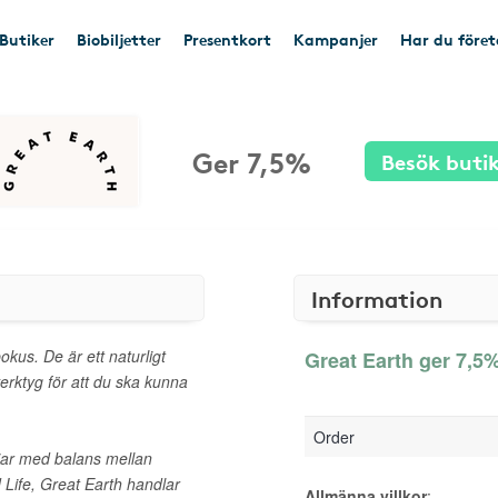
Butiker
Biobiljetter
Presentkort
Kampanjer
Har du före
Ger 7,5%
Besök buti
Information
kus. De är ett naturligt
Great Earth ger 7,5%
verktyg för att du ska kunna
Order
rjar med balans mellan
 Life, Great Earth handlar
Allmänna villkor
: