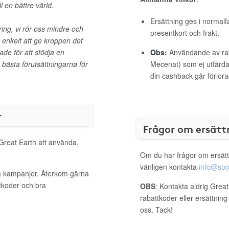
ll en bättre värld.
Ersättning ges i normalf
ring, vi rör oss mindre och
presentkort och frakt.
 enkelt att ge kroppen det
ade för att stödja en
Obs:
Användande av raba
 bästa förutsättningarna för
Mecenat) som ej utfärdat
din cashback går förlora
r
Frågor om ersätt
 Great Earth att använda,
Om du har frågor om ersätt
vänligen kontakta
info@spo
va kampanjer. Återkom gärna
ttkoder och bra
OBS
: Kontakta aldrig Grea
rabattkoder eller ersättnin
oss. Tack!