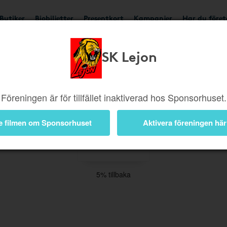
Butiker
Biobiljetter
Presentkort
Kampanjer
Har du före
SK Lejon
Böcker
Elektronik
Hem
Kläder
Hotell & Reso
Film
Trädgård
Skor
Musik
Accessoarer
Föreningen är för tillfället inaktiverad hos Sponsorhuset.
e filmen om Sponsorhuset
Aktivera föreningen här
5% tillbaka