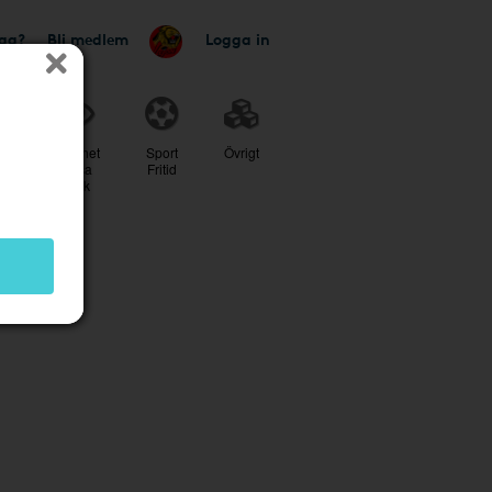
tag?
Bli medlem
Logga in
r
Skönhet
Sport
Övrigt
Hälsa
Fritid
Optik