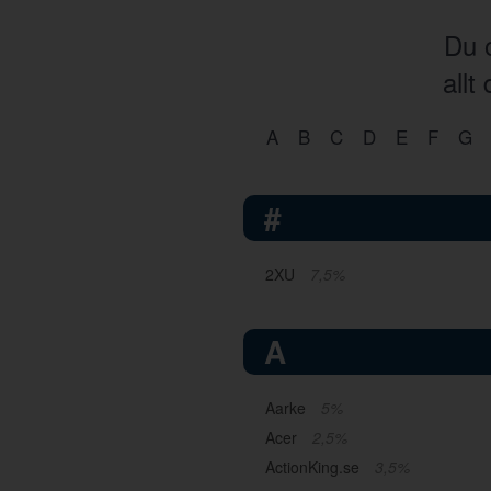
Du o
allt
A
B
C
D
E
F
G
#
2XU
7,5%
A
Aarke
5%
Acer
2,5%
ActionKing.se
3,5%