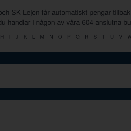
ch SK Lejon får automatiskt pengar tillba
 du handlar i någon av våra
604
anslutna bu
H
I
J
K
L
M
N
O
P
Q
R
S
T
U
V