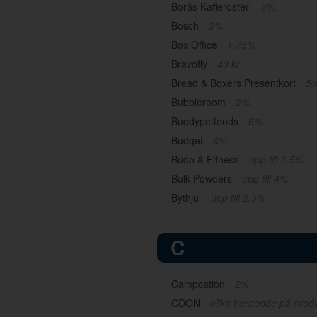
Borås Kafferosteri
5%
Bosch
2%
Box Office
1,75%
Bravofly
40 kr
Bread & Boxers Presentkort
5
Bubbleroom
2%
Buddypetfoods
6%
Budget
4%
Budo & Fitness
upp till 1,5%
Bulk Powders
upp till 4%
Bythjul
upp till 2,5%
C
Campcation
2%
CDON
olika beroende på prod