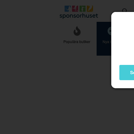
Populära butiker
Nya butiker
S