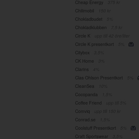
Cheap Energy
375 kr
Chilimobil
150 kr
Chokladbudet
5%
Chokladklubben
7,5 kr
Circle K
upp till 42 öre/liter
Circle K presentkort
5%
Citybox
3,5%
CK Home
3%
Clarins
4%
Clas Ohlson Presentkort
5%
CleanSea
10%
Cocopanda
1,5%
Coffee Friend
upp till 5%
Comviq
upp till 150 kr
Conrad.se
1,5%
Coolstuff Presentkort
5%
Craft Sportswear
3,5%