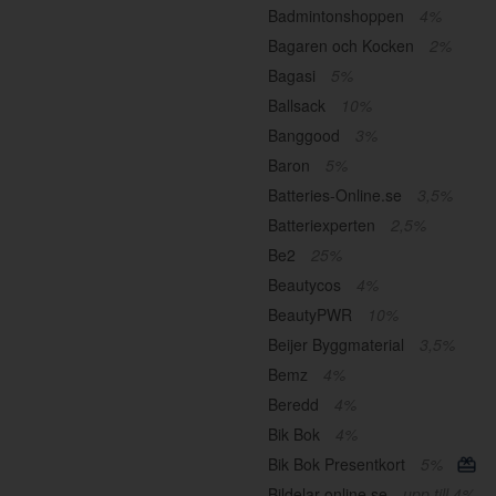
Badmintonshoppen
4%
Bagaren och Kocken
2%
Bagasi
5%
Ballsack
10%
Banggood
3%
Baron
5%
Batteries-Online.se
3,5%
Batteriexperten
2,5%
Be2
25%
Beautycos
4%
BeautyPWR
10%
Beijer Byggmaterial
3,5%
Bemz
4%
Beredd
4%
Bik Bok
4%
Bik Bok Presentkort
5%
Bildelar-online.se
upp till 4%