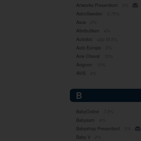
Artworks Presentkort
5%
AstroSweden
3,75%
Asus
2%
Atletbutiken
4%
Autodoc
upp till 5%
Auto Europe
3%
Avie Cheval
10%
Avignon
10%
AVIS
4%
B
BabyOnline
7,5%
Babysam
4%
Babyshop Presentkort
5%
Baby V
2%