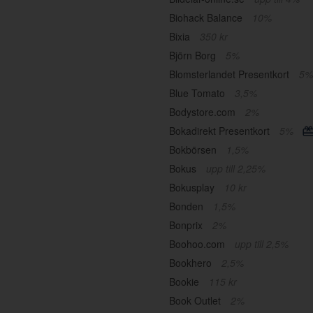
Biohack Balance
10%
Bixia
350 kr
Björn Borg
5%
Blomsterlandet Presentkort
5%
Blue Tomato
3,5%
Bodystore.com
2%
Bokadirekt Presentkort
5%
Bokbörsen
1,5%
Bokus
upp till 2,25%
Bokusplay
10 kr
Bonden
1,5%
Bonprix
2%
Boohoo.com
upp till 2,5%
Bookhero
2,5%
Bookie
115 kr
Book Outlet
2%