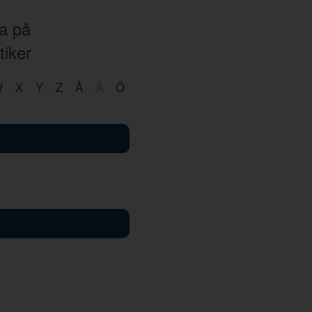
ka på
tiker
W
X
Y
Z
Å
Ä
Ö