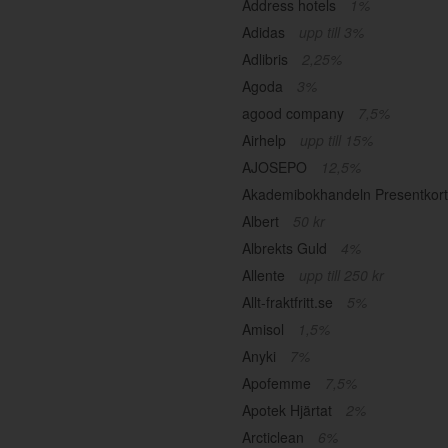
Address hotels
1%
Adidas
upp till 3%
Adlibris
2,25%
Agoda
3%
agood company
7,5%
Airhelp
upp till 15%
AJOSEPO
12,5%
Akademibokhandeln Presentkor
Albert
50 kr
Albrekts Guld
4%
Allente
upp till 250 kr
Allt-fraktfritt.se
5%
Amisol
1,5%
Anyki
7%
Apofemme
7,5%
Apotek Hjärtat
2%
Arcticlean
6%