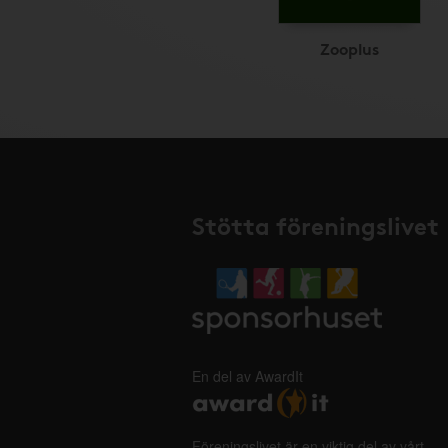
Zooplus
Stötta föreningslivet
En del av AwardIt
Föreningslivet är en viktig del av vårt