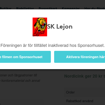
Butiker
Biobiljetter
Presentkort
Kampanjer
Har du före
SK Lejon
Ger 20 kr
Besök buti
Föreningen är för tillfället inaktiverad hos Sponsorhuset.
e filmen om Sponsorhuset
Aktivera föreningen här
Information
oner och färgpatroner till
Nordicink ger 20 kr t
n kontorsmaterial och annat
Order
Rabattkod använd
r