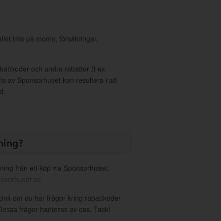
allet inte på moms, försäkringar,
ttkoder och andra rabatter (t ex
s av Sponsorhuset kan resultera i att
d.
ning?
ning från ett köp via Sponsorhuset,
nsorhuset.se
icink om du har frågor kring rabattkoder
. Dessa frågor hanteras av oss. Tack!