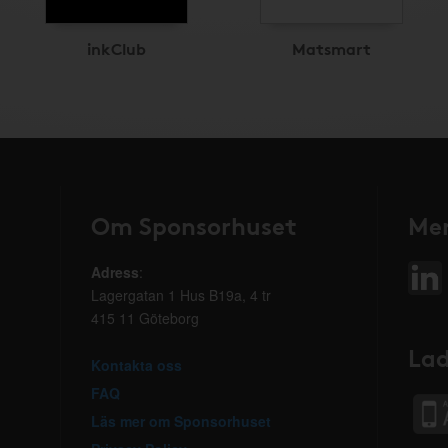
inkClub
Matsmart
Om Sponsorhuset
Mer
Adress
:
Lagergatan 1 Hus B19a, 4 tr
415 11 Göteborg
Lad
Kontakta oss
FAQ
Läs mer om Sponsorhuset