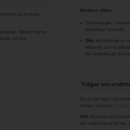
Allmänna villkor
:
 Nordicink att använda,
Ersättning ges i normalf
presentkort och frakt.
 kampanjer. Återkom gärna
ttkoder och bra
Obs:
Användande av raba
Mecenat) som ej utfärdat
din cashback går förlora
Frågor om ersätt
Om du har frågor om ersätt
vänligen kontakta
info@spo
OBS
: Kontakta aldrig Nord
eller ersättning på ett köp