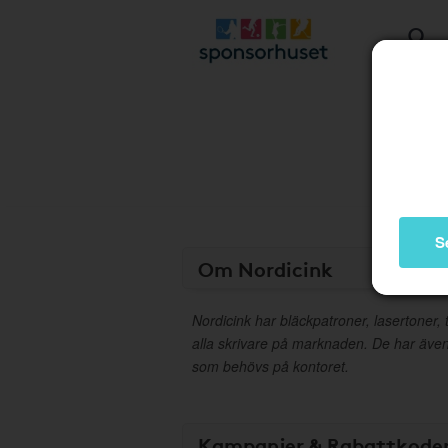
S
Om Nordicink
Nordicink har bläckpatroner, lasertoner, t
alla skrivare på marknaden. De har äve
som behövs på kontoret.
Kampanjer & Rabattkode