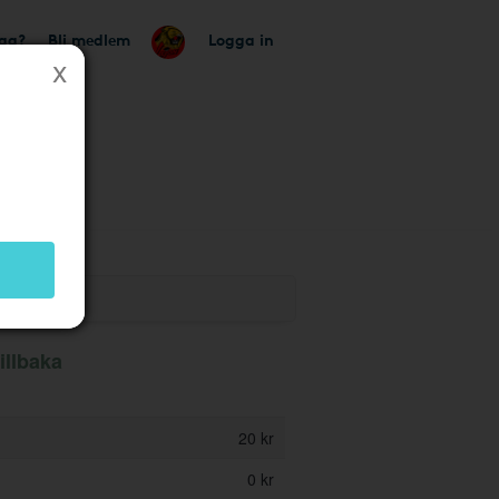
tag?
Bli medlem
Logga in
k
illbaka
20 kr
0 kr