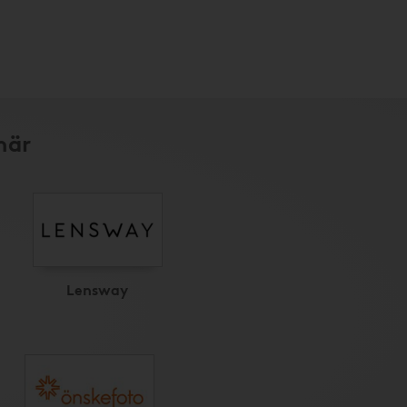
här
Lensway