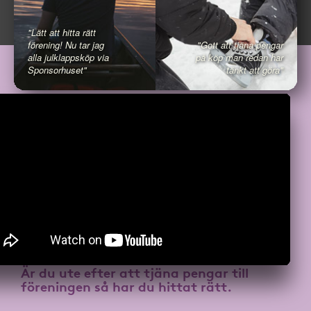
"Lätt att hitta rätt
förening! Nu tar jag
"Gott att tjäna pengar
alla julklappsköp via
på köp man redan har
Sponsorhuset"
tänkt att göra"
Är du ute efter att
tjäna pengar till
föreningen
så har du hittat rätt.