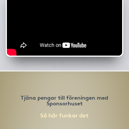
Tjäna pengar till föreningen med
Sponsorhuset
Så här funkar det