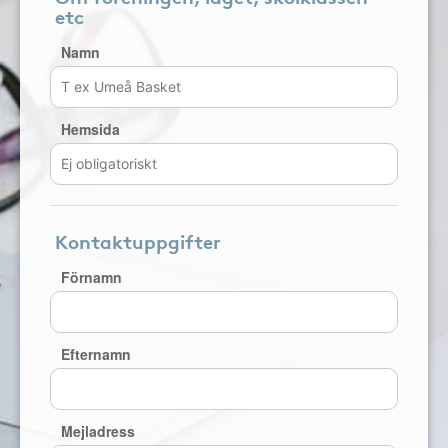
etc
Namn
Hemsida
Kontaktuppgifter
Förnamn
Efternamn
Mejladress