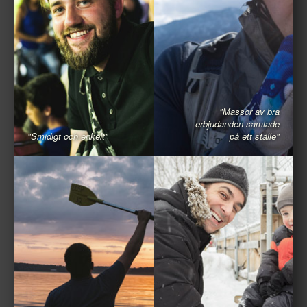
"Massor av bra
erbjudanden samlade
"Smidigt och enkelt"
på ett ställe"