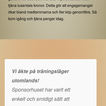
tjäna tusentals kronor. Detta gör att engagemanget
ökar bland medlemmarna och fler köp genomförs. Så
kom igång och tjäna pengar idag.
Vi åkte på träningsläger
utomlands!
Sponsorhuset har varit ett
enkelt och smidigt sätt att