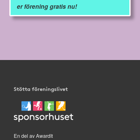
er förening gratis nu!
Stötta föreningslivet
En del av AwardIt