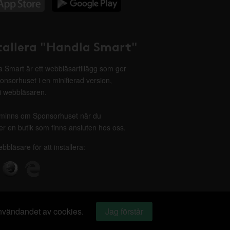
tallera "Handla Smart"
 Smart är ett webbläsartillägg som ger
onsorhuset i en minifierad version,
 i webbläsaren.
minns om Sponsorhuset när du
r en butik som finns ansluten hos oss.
ebbläsare för att installera:
 användandet av cookies.
Jag förstår