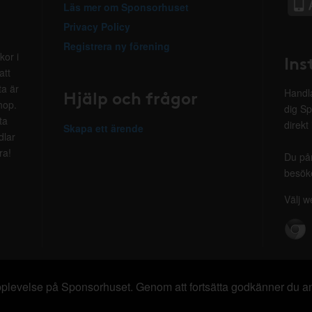
Läs mer om Sponsorhuset
Privacy Policy
Registrera ny förening
kor i
Ins
att
ta är
Hjälp och frågor
Handla
hop.
dig Sp
ta
direkt
Skapa ett ärende
dlar
ra!
Du på
besöke
Välj w
 upplevelse på Sponsorhuset. Genom att fortsätta godkänner du