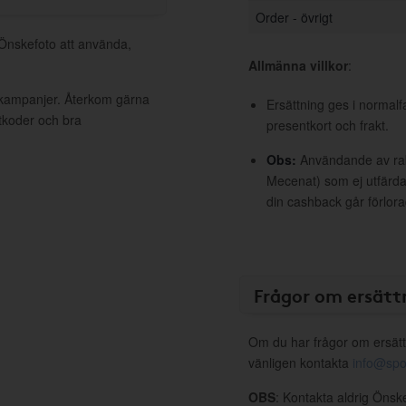
Order - övrigt
 Önskefoto att använda,
Allmänna villkor
:
a kampanjer. Återkom gärna
Ersättning ges i normalf
ttkoder och bra
presentkort och frakt.
Obs:
Användande av raba
Mecenat) som ej utfärdat
din cashback går förlora
Frågor om ersätt
Om du har frågor om ersätt
vänligen kontakta
info@spo
OBS
: Kontakta aldrig Önsk