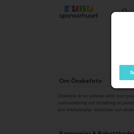
S
Om Önskefoto
Önskefoto är en ledande aktör inom prod
marknadsföring och försäljning av perso
som fotokalendrar, fotoböcker och studen
Kampanjer & Rabattkode