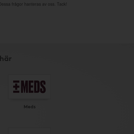
. Dessa frågor hanteras av oss. Tack!
 här
Meds