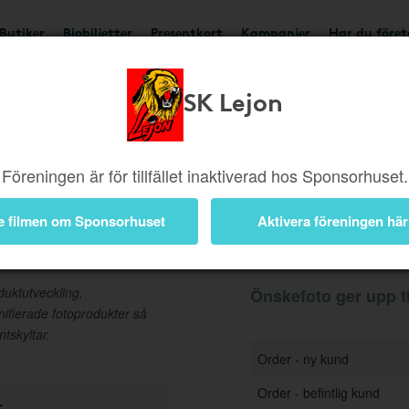
Butiker
Biobiljetter
Presentkort
Kampanjer
Har du före
SK Lejon
Ger upp till 3%
Besök b
Föreningen är för tillfället inaktiverad hos Sponsorhuset.
e filmen om Sponsorhuset
Aktivera föreningen här
Information
uktutveckling,
Önskefoto ger upp ti
nifierade fotoprodukter så
tskyltar.
Order - ny kund
Order - befintlig kund
r