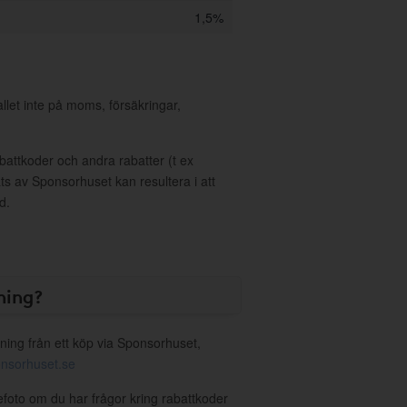
1,5%
allet inte på moms, försäkringar,
ttkoder och andra rabatter (t ex
s av Sponsorhuset kan resultera i att
d.
ning?
ning från ett köp via Sponsorhuset,
nsorhuset.se
efoto om du har frågor kring rabattkoder