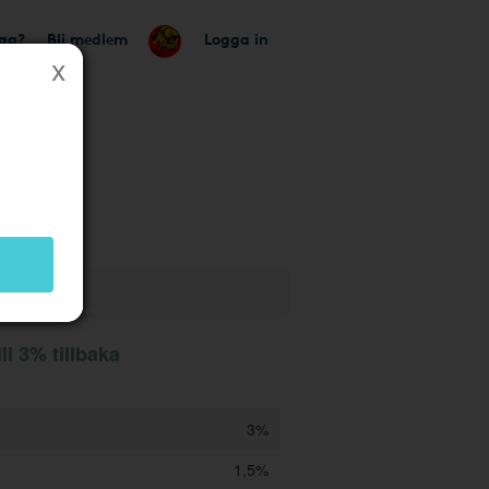
tag?
Bli medlem
Logga in
utik
ll 3% tillbaka
3%
1,5%