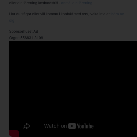
eller din förening kostnadsfritt -
anmäl din förening
Har du frågor eller vill komma i kontakt med oss, tveka inte att
höra av
dig
!
Sponsorhuset AB
Orgnr: 556831-3109