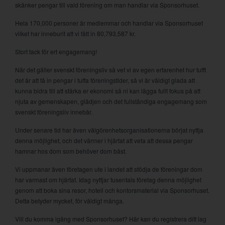
skänker pengar till vald förening om man handlar via Sponsorhuset.
Hela 170,000 personer är medlemmar och handlar via Sponsorhuset
vilket har inneburit att vi fått in 80,793,587 kr.
Stort tack för ert engagemang!
När det gäller svenskt föreningsliv så vet vi av egen erfarenhet hur tufft
det är att få in pengar i tuffa föreningstider, så vi är väldigt glada att
kunna bidra till att stärka er ekonomi så ni kan lägga fullt fokus på att
njuta av gemenskapen, glädjen och det fullständiga engagemang som
svenskt föreningsliv innebär.
Under senare tid har även välgörenhetsorganisationerna börjat nyttja
denna möjlighet, och det värmer i hjärtat att veta att dessa pengar
hamnar hos dom som behöver dom bäst.
Vi uppmanar även företagen ute i landet att stödja de föreningar dom
har varmast om hjärtat. Idag nyttjar tusentals företag denna möjlighet
genom att boka sina resor, hotell och kontorsmaterial via Sponsorhuset.
Detta betyder mycket, för väldigt många.
Vill du komma igång med Sponsorhuset? Här kan du registrera ditt lag