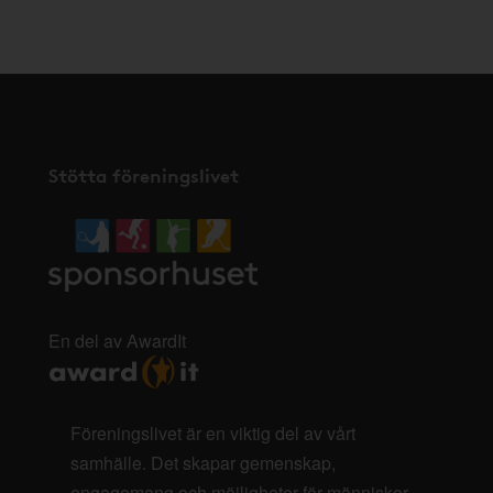
här
.
Stötta föreningslivet
En del av AwardIt
Föreningslivet är en viktig del av vårt
samhälle. Det skapar gemenskap,
engagemang och möjligheter för människor