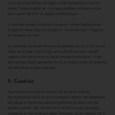
När du tar ut pengar från oss lagrar vi även bankkontonummer och
belopp. Dessa uppgifter har vi en laglig skyldighet att spara och det
görs i upp till åtta år för att uppfylla bokföringslagen.
Vi använder Google Analytics för att samla in allmän besöksstatistik.
Det gör att vi delar data med Google Inc. Vi erbjuder även inloggning
via Facebook Connect.
De samtycken du lämnat till oss kan du återkalla om du vill. Om du har
frågor om de data vi har om dig, radera eller ändra någon uppgift i
registren eller ditt konto hör av dig till info@sponsorhuset.se. Du kan
även kontakta Datainspektionen om du vill framföra klagomål avseende
vår behandling av personuppgifter.
9. Cookies
Sponsorhuset.se använder cookies. För att kunna använda
Sponsorhuset.se måste du slå på funktionen cookies i din webbläsare
och stänga av eventuella ytterligare funktioner på datorn som kan
blockera cookies. Utan det kommer vi inte att kunna ge dig poäng.
Cookies är en liten textfil som lagrar information på din hårddisk och är