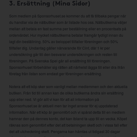
3. Ersättning (Mina Sidor)
Som medlem på Sponsorhuset.se kommer du att få tillbaka pengar när
du handlar via de nätbutiker som är listade hos oss. Nätbutikerna väljer
mellan att betala en fast summa per beställning eller en procentsats på
ordervärdet. Hur mycket nätbutikerna betalar framgår tydligt innan du
lagt din beställning. 50% av beloppet tillfaller föreningen och 50%
tillfaller dig. Undantag gäller närvarande för Cint, där 1 kr per
undersökning går till den besvarar undersökningen och resten till
föreningen. På Svenska Spel går all ersättning till föreningen.
Sponsorhuset förbehåller sig rätten att närhelst lägga till eller dra ifrån
företag från listan som endast ger föreningen ersättning.
Notera att ett köp sker som vanligt mellan medlemmen och den aktuella
butiken. Från tid till annan kan de olika butikerna ändra sin ersättning
upp eller ned. Vi gör allt vi kan för att all information på
Sponsorhuset.se är aktuell men tar inget ansvar för ej uppdaterad
information. När ett köp är genomfört och vi spårat detta till en medlem
hamnar den på dennes konto, det kan ibland ta upp till en vecka. Köpet
räknas som genomfört efter det att betalningen skett och i vissa fall efter
det att utcheckning skett. Pengarna kan hämtas ut tidigast 30 dagar