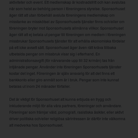
aktiviteter och event. Ett medlemskap är kostnadsfritt och kan avslutas
när som helst av behörig person i föreningens styrelse. Sponsorhuset
äger rätt att utan förbehåll avsluta föreningens medlemskap om
misstanke av misskötsel av Sponsorhusets tjänster finns och/eller om
föreningen bryter mot Sponsorhusets allmänna villkor. Sponsorhuset
äger rätt att ej betala ut pengar till föreningen om medlem i föreningen
missbrukar Sponsorhusets tjänster för att erhålla ekonomiska fördelar
på ett icke avsett sätt. Sponsorhuset äger även rätt kräva tillbaka
utbetalda pengar om missbruk visar sig i efterhand. En
administrationsavgift (för närvarande upp till 32 kr/mån) tas från
intjänade pengar. Använder inte föreningen Sponsorhusets tjänster
kostar det inget. Föreningen är själv ansvarig för att det finns ett
bankkonto eller giro anmält som är i bruk. Pengar som inte kunnat
betalas ut inom 24 månader förfaller.
Det är viktigt för Sponsorhuset att kunna erbjuda en trygg och
inkluderande miljö för alla våra partners, föreningar och användare.
Föreningar som främjar våld, pornografi, rasistiska åsikter, eller aktivt
driver politiska och/eller religiösa särintressen är därför inte välkomna
att medverka hos Sponsorhuset.