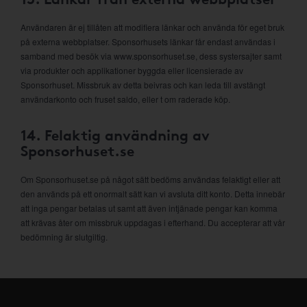
Användaren är ej tillåten att modifiera länkar och använda för eget bruk
på externa webbplatser. Sponsorhusets länkar får endast användas i
samband med besök via www.sponsorhuset.se, dess systersajter samt
via produkter och applikationer byggda eller licensierade av
Sponsorhuset. Missbruk av detta beivras och kan leda till avstängt
användarkonto och fruset saldo, eller t om raderade köp.
14. Felaktig användning av
Sponsorhuset.se
Om Sponsorhuset.se på något sätt bedöms användas felaktigt eller att
den används på ett onormalt sätt kan vi avsluta ditt konto. Detta innebär
att inga pengar betalas ut samt att även intjänade pengar kan komma
att krävas åter om missbruk uppdagas i efterhand. Du accepterar att vår
bedömning är slutgiltig.