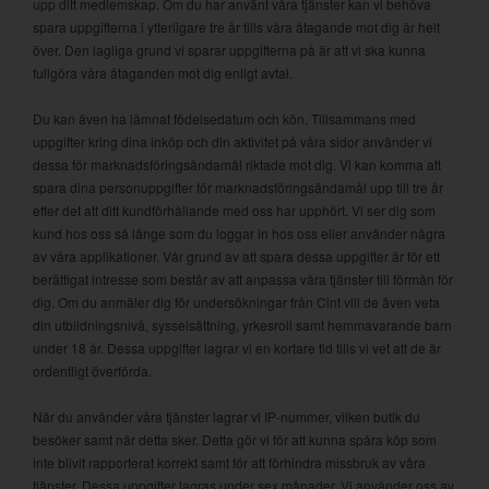
upp ditt medlemskap. Om du har använt våra tjänster kan vi behöva
spara uppgifterna i ytterligare tre år tills våra åtagande mot dig är helt
över. Den lagliga grund vi sparar uppgifterna på är att vi ska kunna
fullgöra våra åtaganden mot dig enligt avtal.
Du kan även ha lämnat födelsedatum och kön. Tillsammans med
uppgifter kring dina inköp och din aktivitet på våra sidor använder vi
dessa för marknadsföringsändamål riktade mot dig. Vi kan komma att
spara dina personuppgifter för marknadsföringsändamål upp till tre år
efter det att ditt kundförhållande med oss har upphört. Vi ser dig som
kund hos oss så länge som du loggar in hos oss eller använder några
av våra applikationer. Vår grund av att spara dessa uppgifter är för ett
berättigat intresse som består av att anpassa våra tjänster till förmån för
dig. Om du anmäler dig för undersökningar från Cint vill de även veta
din utbildningsnivå, sysselsättning, yrkesroll samt hemmavarande barn
under 18 år. Dessa uppgifter lagrar vi en kortare tid tills vi vet att de är
ordentligt överförda.
När du använder våra tjänster lagrar vi IP-nummer, vilken butik du
besöker samt när detta sker. Detta gör vi för att kunna spåra köp som
inte blivit rapporterat korrekt samt för att förhindra missbruk av våra
tjänster. Dessa uppgifter lagras under sex månader. Vi använder oss av