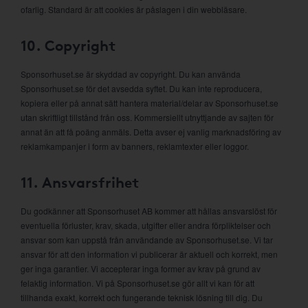
ofarlig. Standard är att cookies är påslagen i din webbläsare.
10. Copyright
Sponsorhuset.se är skyddad av copyright. Du kan använda
Sponsorhuset.se för det avsedda syftet. Du kan inte reproducera,
kopiera eller på annat sätt hantera material/delar av Sponsorhuset.se
utan skriftligt tillstånd från oss. Kommersiellt utnyttjande av sajten för
annat än att få poäng anmäls. Detta avser ej vanlig marknadsföring av
reklamkampanjer i form av banners, reklamtexter eller loggor.
11. Ansvarsfrihet
Du godkänner att Sponsorhuset AB kommer att hållas ansvarslöst för
eventuella förluster, krav, skada, utgifter eller andra förpliktelser och
ansvar som kan uppstå från användande av Sponsorhuset.se. Vi tar
ansvar för att den information vi publicerar är aktuell och korrekt, men
ger inga garantier. Vi accepterar inga former av krav på grund av
felaktig information. Vi på Sponsorhuset.se gör allt vi kan för att
tillhanda exakt, korrekt och fungerande teknisk lösning till dig. Du