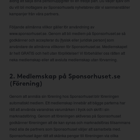
aldrig att sälja dina personuppgifter till en tredje part. Du väljer själv om
du vill bli mottagare av Sponsorhusets nyhetsbrev där vi sammanställer
kampanjer från våra partners.
Följande allmänna villkor gäller för användning av
www.sponsorhuset.se. Genom att bli medlem på Sponsorhuset.se så
godkänner och accepterar du [fysisk eller juridisk person] som
användare de allmänna villkoren för Sponsorhuset.se. Medlemskapet
är helt GRATIS och helt utan förpliktelser! Vi förbehåller oss rätten att
neka medlemskap eller att avsluta medlemskap utan förvarning.
2. Medlemskap på Sponsorhuset.se
(Förening)
Genom att anmäla sin förening hos Sponsorhuset blir föreningen
automatiskt medlem. Ett medlemskap innebär att bägge parterna har
rätt att använda varandras varumärken i tryck och skrift i sin
marknadsföring. Genom att föreningen aktiveras på Sponsorhuset
godkänner föreningen att de kan synas och marknadsföras tillsammans
med alla de partners som Sponsorhuset väljer att samarbeta med.
Sponsorhuset äger rätt att skänka pengar till föreningen via olika