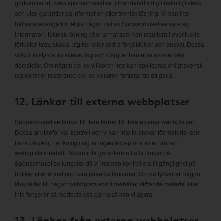
godkänner att www.sponsorhuset.se tillhandahålls dig i befintligt skick
och utan garantier på information eller teknisk lösning. Vi kan inte
hållas ansvariga för fel på någon del av Sponsorhuset.se vare sig
information, teknisk lösning eller annat som kan resultera i eventuella
förluster, krav, skada, utgifter eller andra förpliktelser och ansvar. Dessa
villkor är styrda av svensk lag och dispyter hanteras av svenska
domstolar. Om någon del av villkoren inte kan appliceras enligt svensk
lag kommer resterande del av villkoren fortfarande att gälla.
12. Länkar till externa webbplatser
Sponsorhuset.se länkar till flera länkar till flera externa webbplatser.
Dessa är utanför vår kontroll och vi kan inte ta ansvar för material som
finns på dem. Länkning i sig är ingen acceptans av en annan
webbplats innehåll. Vi kan inte garantera att alla länkar på
Sponsorhuset.se fungerar då vi inte kan kontrollera tillgänglighet på
butiker eller annat som kan påverka länkarna. Om du tycker att någon
länk leder till någon webbplats som innehåller stötande material eller
inte fungerar så meddela oss gärna så kan vi agera.
13. Länkar från externa webbplatser