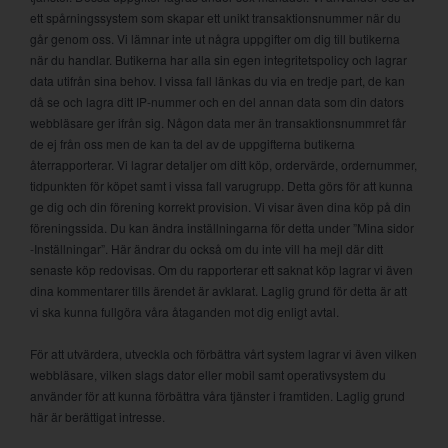
ett spårningssystem som skapar ett unikt transaktionsnummer när du
går genom oss. Vi lämnar inte ut några uppgifter om dig till butikerna
när du handlar. Butikerna har alla sin egen integritetspolicy och lagrar
data utifrån sina behov. I vissa fall länkas du via en tredje part, de kan
då se och lagra ditt IP-nummer och en del annan data som din dators
webbläsare ger ifrån sig. Någon data mer än transaktionsnummret får
de ej från oss men de kan ta del av de uppgifterna butikerna
återrapporterar. Vi lagrar detaljer om ditt köp, ordervärde, ordernummer,
tidpunkten för köpet samt i vissa fall varugrupp. Detta görs för att kunna
ge dig och din förening korrekt provision. Vi visar även dina köp på din
föreningssida. Du kan ändra inställningarna för detta under ”Mina sidor
-Inställningar”. Här ändrar du också om du inte vill ha mejl där ditt
senaste köp redovisas. Om du rapporterar ett saknat köp lagrar vi även
dina kommentarer tills ärendet är avklarat. Laglig grund för detta är att
vi ska kunna fullgöra våra åtaganden mot dig enligt avtal.
För att utvärdera, utveckla och förbättra vårt system lagrar vi även vilken
webbläsare, vilken slags dator eller mobil samt operativsystem du
använder för att kunna förbättra våra tjänster i framtiden. Laglig grund
här är berättigat intresse.