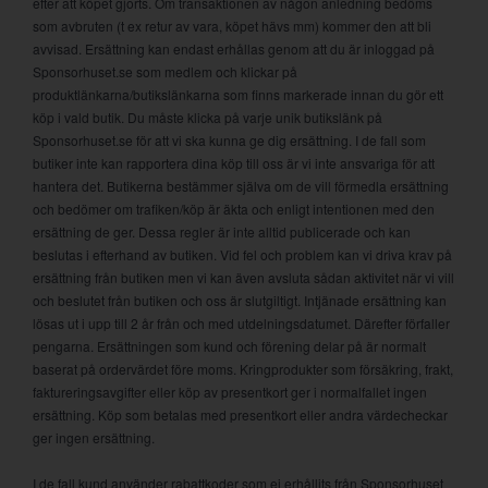
efter att köpet gjorts. Om transaktionen av någon anledning bedöms
som avbruten (t ex retur av vara, köpet hävs mm) kommer den att bli
avvisad. Ersättning kan endast erhållas genom att du är inloggad på
Sponsorhuset.se som medlem och klickar på
produktlänkarna/butikslänkarna som finns markerade innan du gör ett
köp i vald butik. Du måste klicka på varje unik butikslänk på
Sponsorhuset.se för att vi ska kunna ge dig ersättning. I de fall som
butiker inte kan rapportera dina köp till oss är vi inte ansvariga för att
hantera det. Butikerna bestämmer själva om de vill förmedla ersättning
och bedömer om trafiken/köp är äkta och enligt intentionen med den
ersättning de ger. Dessa regler är inte alltid publicerade och kan
beslutas i efterhand av butiken. Vid fel och problem kan vi driva krav på
ersättning från butiken men vi kan även avsluta sådan aktivitet när vi vill
och beslutet från butiken och oss är slutgiltigt. Intjänade ersättning kan
lösas ut i upp till 2 år från och med utdelningsdatumet. Därefter förfaller
pengarna. Ersättningen som kund och förening delar på är normalt
baserat på ordervärdet före moms. Kringprodukter som försäkring, frakt,
faktureringsavgifter eller köp av presentkort ger i normalfallet ingen
ersättning. Köp som betalas med presentkort eller andra värdecheckar
ger ingen ersättning.
I de fall kund använder rabattkoder som ej erhållits från Sponsorhuset