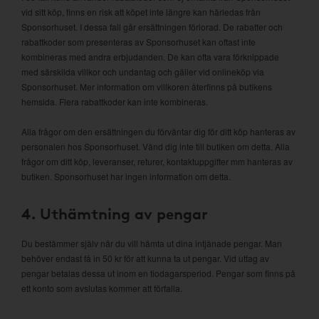
vid sitt köp, finns en risk att köpet inte längre kan härledas från
Sponsorhuset. I dessa fall går ersättningen förlorad. De rabatter och
rabattkoder som presenteras av Sponsorhuset kan oftast inte
kombineras med andra erbjudanden. De kan ofta vara förknippade
med särskilda villkor och undantag och gäller vid onlineköp via
Sponsorhuset. Mer information om villkoren återfinns på butikens
hemsida. Flera rabattkoder kan inte kombineras.
Alla frågor om den ersättningen du förväntar dig för ditt köp hanteras av
personalen hos Sponsorhuset. Vänd dig inte till butiken om detta. Alla
frågor om ditt köp, leveranser, returer, kontaktuppgifter mm hanteras av
butiken. Sponsorhuset har ingen information om detta.
4. Uthämtning av pengar
Du bestämmer själv när du vill hämta ut dina intjänade pengar. Man
behöver endast få in 50 kr för att kunna ta ut pengar. Vid uttag av
pengar betalas dessa ut inom en tiodagarsperiod. Pengar som finns på
ett konto som avslutas kommer att förfalla.