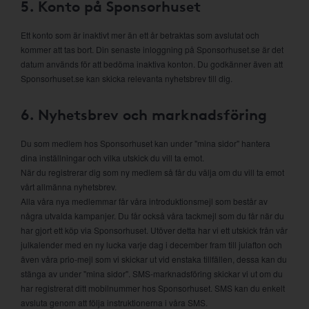
5. Konto på Sponsorhuset
Ett konto som är inaktivt mer än ett år betraktas som avslutat och
kommer att tas bort. Din senaste inloggning på Sponsorhuset.se är det
datum används för att bedöma inaktiva konton. Du godkänner även att
Sponsorhuset.se kan skicka relevanta nyhetsbrev till dig.
6. Nyhetsbrev och marknadsföring
Du som medlem hos Sponsorhuset kan under "mina sidor" hantera
dina inställningar och vilka utskick du vill ta emot.
När du registrerar dig som ny medlem så får du välja om du vill ta emot
vårt allmänna nyhetsbrev.
Alla våra nya medlemmar får våra introduktionsmejl som består av
några utvalda kampanjer. Du får också våra tackmejl som du får när du
har gjort ett köp via Sponsorhuset. Utöver detta har vi ett utskick från vår
julkalender med en ny lucka varje dag i december fram till julafton och
även våra prio-mejl som vi skickar ut vid enstaka tillfällen, dessa kan du
stänga av under "mina sidor". SMS-marknadsföring skickar vi ut om du
har registrerat ditt mobilnummer hos Sponsorhuset. SMS kan du enkelt
avsluta genom att följa instruktionerna i våra SMS.