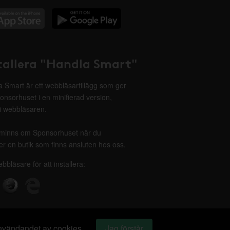
tallera "Handla Smart"
 Smart är ett webbläsartillägg som ger
onsorhuset i en minifierad version,
 i webbläsaren.
minns om Sponsorhuset när du
r en butik som finns ansluten hos oss.
ebbläsare för att installera:
 användandet av cookies.
Jag förstår