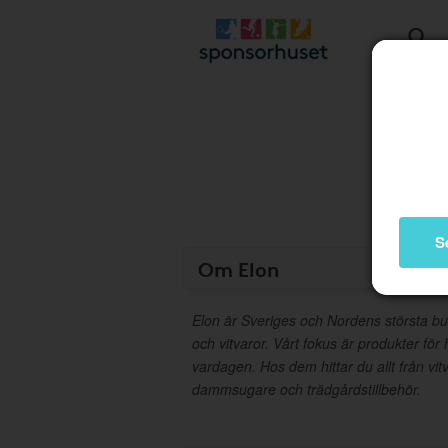
S
Om Elon
Elon är Sveriges och Nordens största bu
och vitvaror. Vårt fokus är produkter fö
vardagen. Hos dem hittar du allt från vit
dammsugare och trädgårdstillbehör.