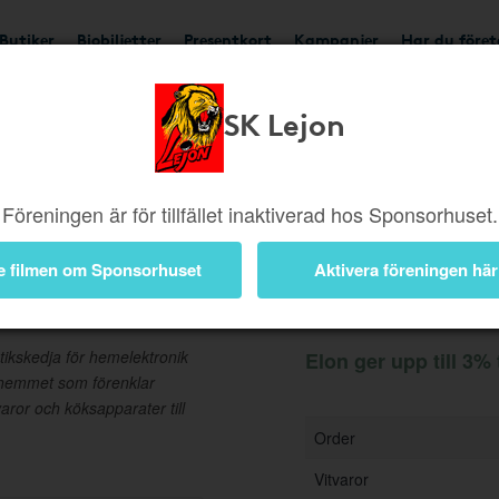
Butiker
Biobiljetter
Presentkort
Kampanjer
Har du före
SK Lejon
Ger upp till 3%
Besök b
Föreningen är för tillfället inaktiverad hos Sponsorhuset.
e filmen om Sponsorhuset
Aktivera föreningen här
Information
tikskedja för hemelektronik
Elon ger upp till 3% 
r hemmet som förenklar
varor och köksapparater till
Order
Vitvaror