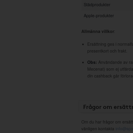
Städprodukter
Apple-produkter
Allmänna villkor
:
Ersättning ges i normalf
presentkort och frakt.
Obs:
Användande av raba
Mecenat) som ej utfärdat
din cashback går förlora
Frågor om ersätt
Om du har frågor om ersätt
vänligen kontakta
info@spo