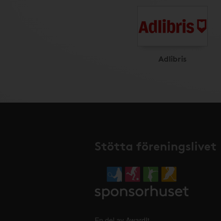
Adlibris
Stötta föreningslivet
En del av AwardIt