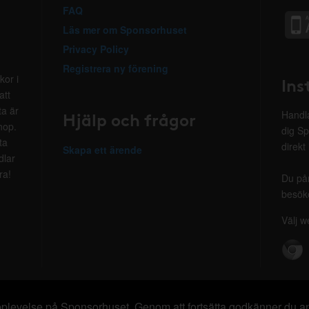
FAQ
Läs mer om Sponsorhuset
Privacy Policy
Registrera ny förening
kor i
Ins
att
ta är
Hjälp och frågor
Handla
hop.
dig Sp
ta
direkt
Skapa ett ärende
dlar
ra!
Du på
besöke
Välj w
 upplevelse på Sponsorhuset. Genom att fortsätta godkänner du