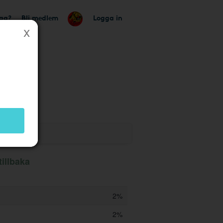
tag?
Bli medlem
Logga in
utik
tillbaka
2%
2%