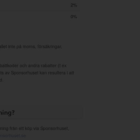
2%
0%
allet inte på moms, försäkringar,
ttkoder och andra rabatter (t ex
s av Sponsorhuset kan resultera i att
d.
ning?
ning från ett köp via Sponsorhuset,
nsorhuset.se