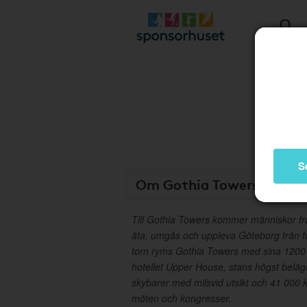
S
Om Gothia Towers Presen
Till Gothia Towers kommer människor frå
äta, umgås och uppleva Göteborg från för
torn ryms Gothia Towers med sina 1200 
hotellet Upper House, stans högst belägn
skybarer med milsvid utsikt och 41 000 
möten och kongresser.