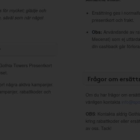
 för mycket; glädje och
Ersättning ges i normalf
dag, såväl som när något
presentkort och frakt.
Obs:
Användande av raba
Mecenat) som ej utfärdat
din cashback går förlora
r
 Gothia Towers Presentkort
set.
Frågor om ersätt
ort några aktiva kampanjer.
kampanjer, rabattkoder och
Om du har frågor om ersätt
vänligen kontakta
info@spo
OBS
: Kontakta aldrig Goth
kring rabattkoder eller ers
av oss. Tack!