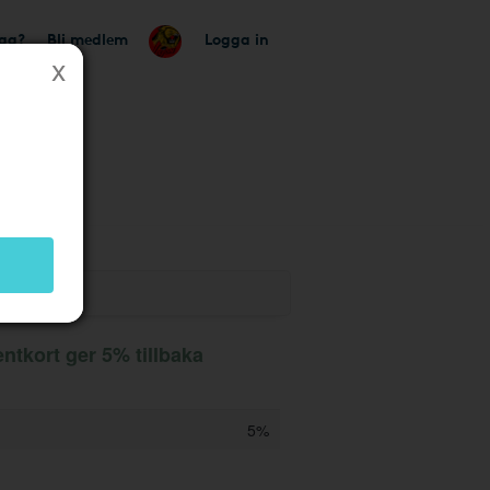
tag?
Bli medlem
Logga in
ntkort ger 5% tillbaka
5%