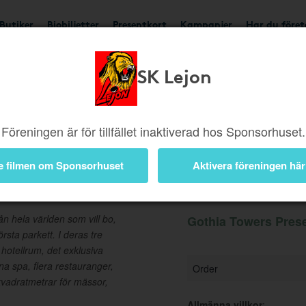
Butiker
Biobiljetter
Presentkort
Kampanjer
Har du före
SK Lejon
Ger 5%
Besök butik
Föreningen är för tillfället inaktiverad hos Sponsorhuset.
e filmen om Sponsorhuset
Aktivera föreningen här
tkort
Information
n hela världen som vill bo,
Gothia Towers Prese
sta parkett. I deras tre
hotellrum, det exklusiva
a spa, flera restauranger,
Order
kvadratmetrar för mässor,
Allmänna villkor
: