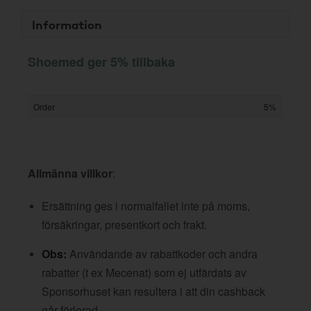
Information
Shoemed ger 5% tillbaka
Order
5%
Allmänna villkor
:
Ersättning ges i normalfallet inte på moms,
försäkringar, presentkort och frakt.
Obs:
Användande av rabattkoder och andra
rabatter (t ex Mecenat) som ej utfärdats av
Sponsorhuset kan resultera i att din cashback
går förlorad.