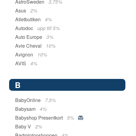
AstroSweden
3,75%
Asus
2%
Atletbutiken
4%
Autodoc
upp till 5%
Auto Europe
3%
Avie Cheval
10%
Avignon
10%
AVIS
4%
B
BabyOnline
7,5%
Babysam
4%
Babyshop Presentkort
5%
Baby V
2%
Badmintonshoppen
4%