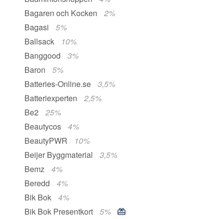
Bagaren och Kocken
2%
Bagasi
5%
Ballsack
10%
Banggood
3%
Baron
5%
Batteries-Online.se
3,5%
Batteriexperten
2,5%
Be2
25%
Beautycos
4%
BeautyPWR
10%
Beijer Byggmaterial
3,5%
Bemz
4%
Beredd
4%
Bik Bok
4%
Bik Bok Presentkort
5%