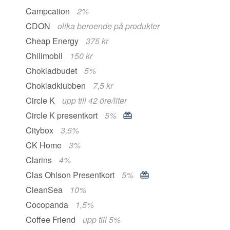
Campcation
2%
CDON
olika beroende på produkter
Cheap Energy
375 kr
Chilimobil
150 kr
Chokladbudet
5%
Chokladklubben
7,5 kr
Circle K
upp till 42 öre/liter
Circle K presentkort
5%
Citybox
3,5%
CK Home
3%
Clarins
4%
Clas Ohlson Presentkort
5%
CleanSea
10%
Cocopanda
1,5%
Coffee Friend
upp till 5%