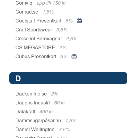
Comviq
upp till 150 kr
Conrad.se
1,5%
Coolstuff Presentkort
5%
Craft Sportswear
3,5%
Crescent Barnvagnar
2,5%
CS MEGASTORE
2%
Cubus Presentkort
5%
D
Dackonline.se
2%
Dagens Industri
60 kr
Dalakraft
400 kr
Dammsugarpåsar.nu
7,5%
Daniel Wellington
7,5%