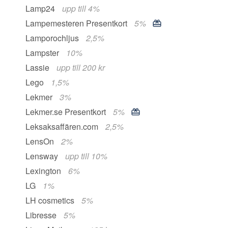
Lamp24
upp till 4%
Lampemesteren Presentkort
5%
Lamporochljus
2,5%
Lampster
10%
Lassie
upp till 200 kr
Lego
1,5%
Lekmer
3%
Lekmer.se Presentkort
5%
Leksaksaffären.com
2,5%
LensOn
2%
Lensway
upp till 10%
Lexington
6%
LG
1%
LH cosmetics
5%
Libresse
5%