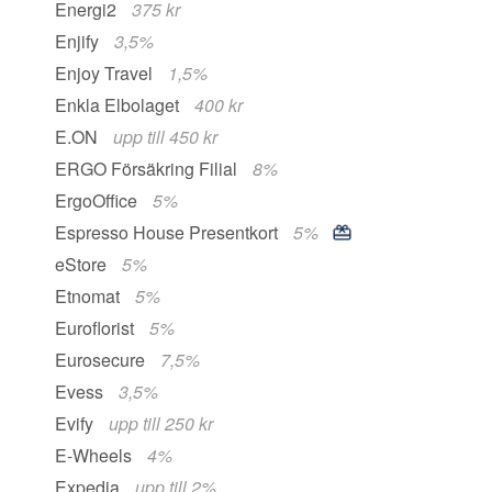
Energi2
375 kr
Enjify
3,5%
Enjoy Travel
1,5%
Enkla Elbolaget
400 kr
E.ON
upp till 450 kr
ERGO Försäkring Filial
8%
ErgoOffice
5%
Espresso House Presentkort
5%
eStore
5%
Etnomat
5%
Euroflorist
5%
Eurosecure
7,5%
Evess
3,5%
Evify
upp till 250 kr
E-Wheels
4%
Expedia
upp till 2%