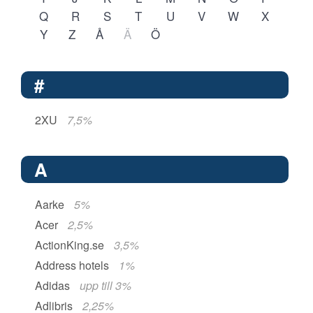
Q
R
S
T
U
V
W
X
Y
Z
Å
Ä
Ö
#
2XU
7,5%
A
Aarke
5%
Acer
2,5%
ActionKing.se
3,5%
Address hotels
1%
Adidas
upp till 3%
Adlibris
2,25%