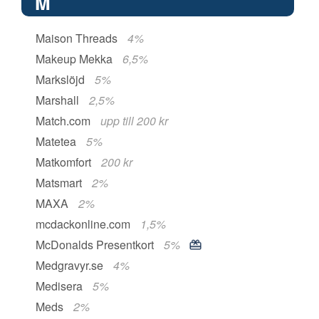
M
Maison Threads
4%
Makeup Mekka
6,5%
Markslöjd
5%
Marshall
2,5%
Match.com
upp till 200 kr
Matetea
5%
Matkomfort
200 kr
Matsmart
2%
MAXA
2%
mcdackonline.com
1,5%
McDonalds Presentkort
5%
Medgravyr.se
4%
Medisera
5%
Meds
2%