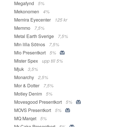
Megafynd
5%
Mekonomen
4%
Memira Eyecenter
125 kr
Memmo
7,5%
Metal Earth Sverige
7,5%
Min lilla Sötnos
7,5%
Mio Presentkort
5%
Mister Spex
upp till 5%
Mjuk
3,5%
Monarchy
2,5%
Mor & Dotter
7,5%
Motley Denim
5%
Movesgood Presentkort
5%
MOVS Presentkort
5%
MQ Marqet
5%
Mr Cake Presentkort
5%