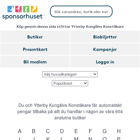
Köp genom denna sida stöttar Ytterby Kungälvs Konståkare
Butiker
Biobiljetter
Presentkort
Kampanjer
Bli medlem
Logga in
Du och Ytterby Kungälvs Konståkare får automatiskt
pengar tillbaka på allt du handlar i någon av våra
604
anslutna butiker
A
B
C
D
E
F
G
H
I
J
K
L
M
N
O
P