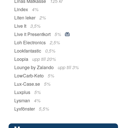
Linas Matkasse
125 kr
Lindex
4%
Liten leker
2%
Live It
3,5%
Live it Presentkort
5%
Loh Electronics
2,5%
Lookfantastic
0,5%
Loopia
upp till 20%
Lounge by Zalando
upp till 3%
LowCarb-Keto
5%
Lux-Case.se
5%
Luxplus
5%
Lysman
4%
Lyxfönster
5,5%