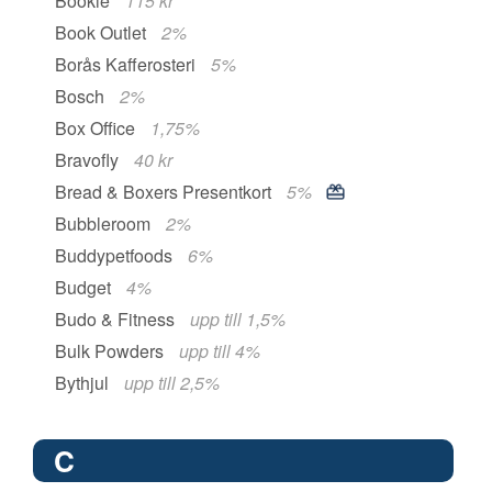
Bookie
115 kr
Book Outlet
2%
Borås Kafferosteri
5%
Bosch
2%
Box Office
1,75%
Bravofly
40 kr
Bread & Boxers Presentkort
5%
Bubbleroom
2%
Buddypetfoods
6%
Budget
4%
Budo & Fitness
upp till 1,5%
Bulk Powders
upp till 4%
Bythjul
upp till 2,5%
C