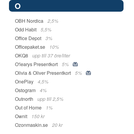
O
OBH Nordica
2,5%
Odd Habit
5,5%
Office Depot
3%
Officepaket.se
10%
OKQ8
upp till 37 öre/liter
O'learys Presentkort
5%
Olivia & Oliver Presentkort
5%
OnePlay
4,5%
Ostogram
4%
Outnorth
upp till 2,5%
Out of Home
1%
Ownit
150 kr
Ozonmaskin.se
20 kr