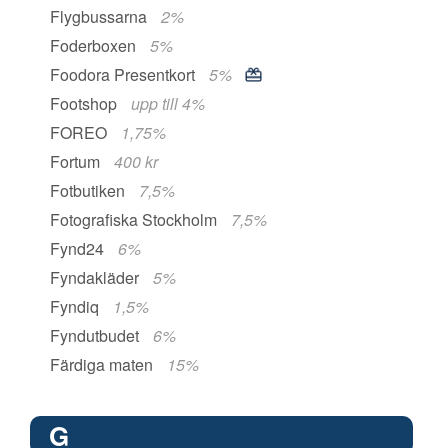
Flygbussarna
2%
Foderboxen
5%
Foodora Presentkort
5%
Footshop
upp till 4%
FOREO
1,75%
Fortum
400 kr
Fotbutiken
7,5%
Fotografiska Stockholm
7,5%
Fynd24
6%
Fyndakläder
5%
Fyndiq
1,5%
Fyndutbudet
6%
Färdiga maten
15%
G