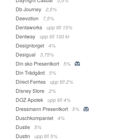
Daynight Casual
3,5%
Db Journey
2,5%
Deevotion
7,5%
Dentaworks
upp till 15%
Dentway
upp till 100 kr
Designtorget
4%
Desigual
3,75%
Din sko Presentkort
5%
Din Trädgård
5%
Direct Ferries
upp till 2%
Disney Store
2%
DOZ Apotek
upp till 4%
Dressmann Presentkort
5%
Duschkompaniet
4%
Dustie
5%
Dustin
upp till 5%