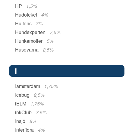
HP
1,5%
Hudoteket
4%
Hulténs
3%
Hundexperten
7,5%
Hunkemöller
5%
Husqvarna
2,5%
I
Iamsterdam
1,75%
Icebug
2,5%
iELM
1,75%
inkClub
7,5%
Insjö
8%
Interflora
4%