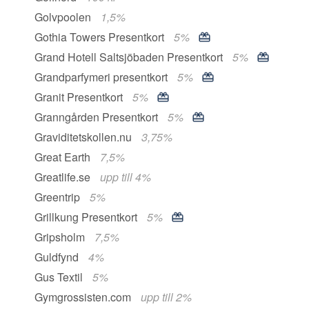
Golvpoolen
1,5%
Gothia Towers Presentkort
5%
Grand Hotell Saltsjöbaden Presentkort
5%
Grandparfymeri presentkort
5%
Granit Presentkort
5%
Granngården Presentkort
5%
Graviditetskollen.nu
3,75%
Great Earth
7,5%
Greatlife.se
upp till 4%
Greentrip
5%
Grillkung Presentkort
5%
Gripsholm
7,5%
Guldfynd
4%
Gus Textil
5%
Gymgrossisten.com
upp till 2%