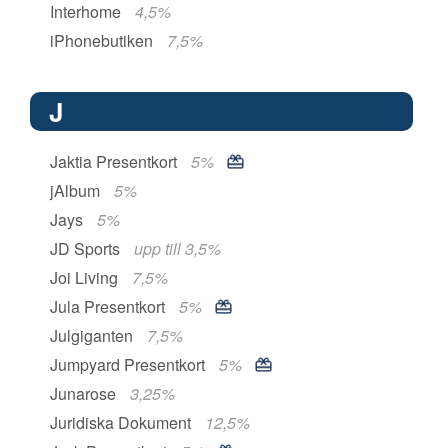
Interhome
4,5%
iPhonebutiken
7,5%
J
Jaktia Presentkort
5%
jAlbum
5%
Jays
5%
JD Sports
upp till 3,5%
Joi Living
7,5%
Jula Presentkort
5%
Julgiganten
7,5%
Jumpyard Presentkort
5%
Junarose
3,25%
Juridiska Dokument
12,5%