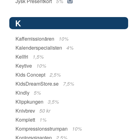
Jysk Presentkort
5%
K
Kaffemissionären
10%
Kalenderspecialisten
4%
Kellfri
1,5%
Keytive
10%
Kids Concept
2,5%
KidsDreamStore.se
7,5%
Kindly
5%
Klippkungen
3,5%
Knivbrev
50 kr
Komplett
1%
Kompressionsstrumpan
10%
Kontorsgiganten
2,5%