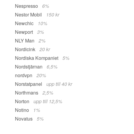
Nespresso
6%
Nestor Mobil
150 kr
Newchic
10%
Newport
3%
NLY Man
2%
Nordicink
20 kr
Nordiska Kompaniet
5%
Nordstjärnan
6,5%
nordvpn
20%
Norstatpanel
upp till 40 kr
Northmans
2,5%
Norton
upp till 12,5%
Notino
1%
Novatus
5%