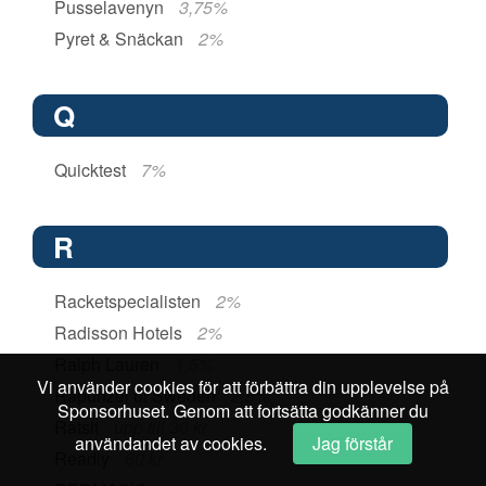
Pusselavenyn
3,75%
Pyret & Snäckan
2%
Q
Quicktest
7%
R
Racketspecialisten
2%
Radisson Hotels
2%
Ralph Lauren
1,5%
Vi använder cookies för att förbättra din upplevelse på
Rapunzel of Sweden
2,5%
Sponsorhuset. Genom att fortsätta godkänner du
Ratsit
upp till 30 kr
användandet av cookies.
Jag förstår
Readly
60 kr