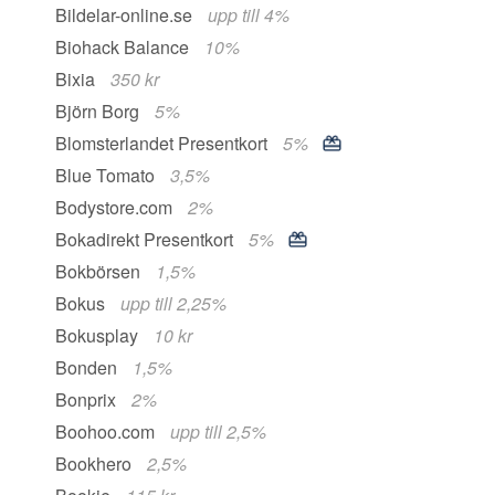
Bildelar-online.se
upp till 4%
Biohack Balance
10%
Bixia
350 kr
Björn Borg
5%
Blomsterlandet Presentkort
5%
Blue Tomato
3,5%
Bodystore.com
2%
Bokadirekt Presentkort
5%
Bokbörsen
1,5%
Bokus
upp till 2,25%
Bokusplay
10 kr
Bonden
1,5%
Bonprix
2%
Boohoo.com
upp till 2,5%
Bookhero
2,5%