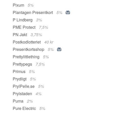
Pixum
5%
Plantagen Presentkort
5%
P Lindberg
3%
PME Protect
7,5%
PN Jakt
3,75%
Postkodlotteriet
40 kr
Presentkortsshop
5%
Prettylittlething
5%
Prettypegs
7,5%
Primus
5%
Prydligt
5%
PrylPelle.se
5%
Prylstaden
4%
Puma
2%
Pure Electric
5%