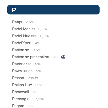
P
Paapi
7,5%
Padel Market
2,5%
Padel Nuestro
2,5%
PadelXpert
4%
Parfym.se
3,5%
Parfym.se presentkort
5%
Patroner.se
6%
PawVikings
5%
Petson
200 kr
Philips Hue
3,5%
Photowall
5%
Piercing.nu
7,5%
Pilgrim
5%