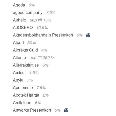
Agoda
3%
agood company
7,5%
Airhelp
upp till 15%
AJOSEPO
12,5%
Akademibokhandeln Presentkort
5%
Albert
50 kr
Albrekts Guld
4%
Allente
upp till 250 kr
Allt-fraktfritt.se
5%
Amisol
1,5%
Anyki
7%
Apofemme
7,5%
Apotek Hjärtat
2%
Arcticlean
6%
Artworks Presentkort
5%