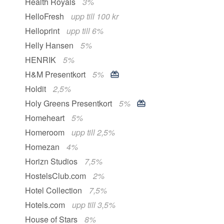
Health Royals
3%
HelloFresh
upp till 100 kr
Helloprint
upp till 6%
Helly Hansen
5%
HENRIK
5%
H&M Presentkort
5%
Holdit
2,5%
Holy Greens Presentkort
5%
Homeheart
5%
Homeroom
upp till 2,5%
Homezan
4%
Horizn Studios
7,5%
HostelsClub.com
2%
Hotel Collection
7,5%
Hotels.com
upp till 3,5%
House of Stars
8%