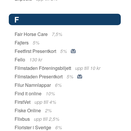
F
Fair Horse Care
7,5%
Fajters
5%
Feetfirst Presentkort
5%
Fello
130 kr
Filmstaden Föreningsbiljett
upp till 10 kr
Filmstaden Presentkort
5%
Filur Namnlappar
6%
Find it online
10%
FirstVet
upp till 4%
Fiske Online
2%
Flixbus
upp till 2,5%
Florister i Sverige
6%