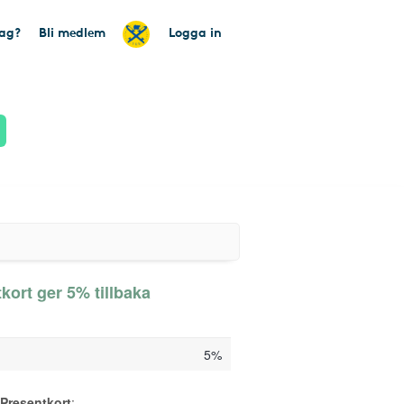
tag?
Bli medlem
Logga in
kort ger 5% tillbaka
5%
 Presentkort
: