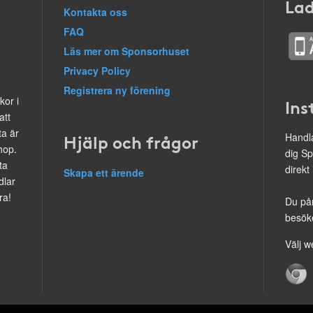
Lad
Kontakta oss
FAQ
Läs mer om Sponsorhuset
Privacy Policy
Registrera ny förening
kor i
Ins
att
ta är
Hjälp och frågor
Handla
hop.
dig Sp
ta
direkt
Skapa ett ärende
dlar
ra!
Du på
besöke
Välj w