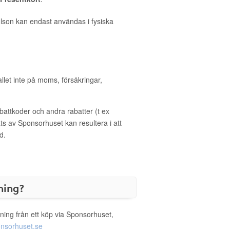
lson kan endast användas i fysiska
allet inte på moms, försäkringar,
ttkoder och andra rabatter (t ex
s av Sponsorhuset kan resultera i att
d.
ning?
ning från ett köp via Sponsorhuset,
nsorhuset.se