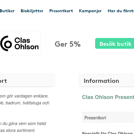
Butiker
Biobiljetter
Presentkort
Kampanjer
Har du före
Ger 5%
Besök butik
ort
Information
som gör vardagen enklare,
Clas Ohlson Present
ob, badrum, tvättstuga och
Presentkort
an du göra vem som helst
ras stora sortiment.
Speciellt för Clas Ohlson