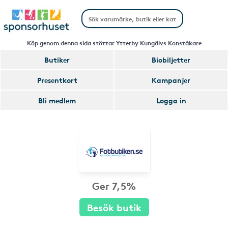
Köp genom denna sida stöttar Ytterby Kungälvs Konståkare
Butiker
Biobiljetter
Presentkort
Kampanjer
Bli medlem
Logga in
Ger 7,5%
Besök butik