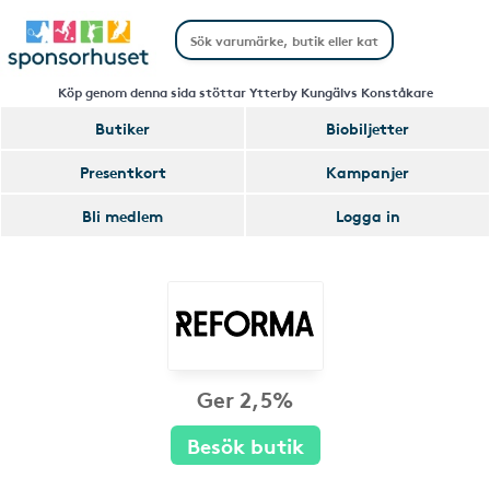
Köp genom denna sida stöttar Ytterby Kungälvs Konståkare
Butiker
Biobiljetter
Presentkort
Kampanjer
Bli medlem
Logga in
Ger 2,5%
Besök butik