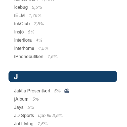
Icebug
2,5%
iELM
1,75%
inkClub
7,5%
Insjö
8%
Interflora
4%
Interhome
4,5%
iPhonebutiken
7,5%
J
Jaktia Presentkort
5%
jAlbum
5%
Jays
5%
JD Sports
upp till 3,5%
Joi Living
7,5%