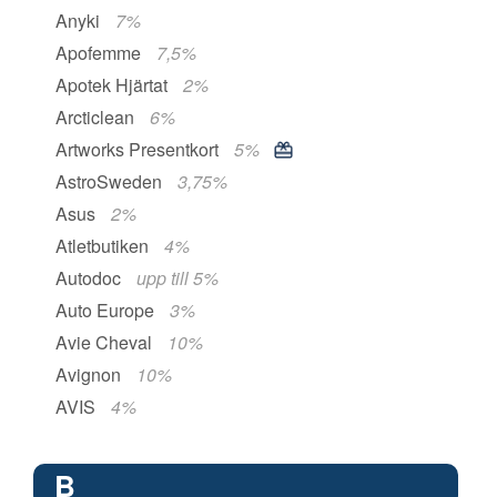
Anyki
7%
Apofemme
7,5%
Apotek Hjärtat
2%
Arcticlean
6%
Artworks Presentkort
5%
AstroSweden
3,75%
Asus
2%
Atletbutiken
4%
Autodoc
upp till 5%
Auto Europe
3%
Avie Cheval
10%
Avignon
10%
AVIS
4%
B