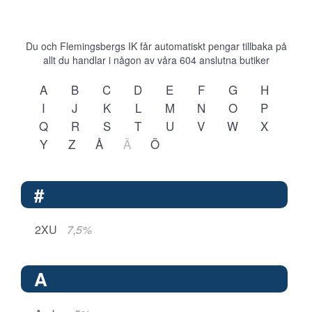
Du och Flemingsbergs IK får automatiskt pengar tillbaka på
allt du handlar i någon av våra
604
anslutna butiker
A
B
C
D
E
F
G
H
I
J
K
L
M
N
O
P
Q
R
S
T
U
V
W
X
Y
Z
Å
Ä
Ö
#
2XU
7,5%
A