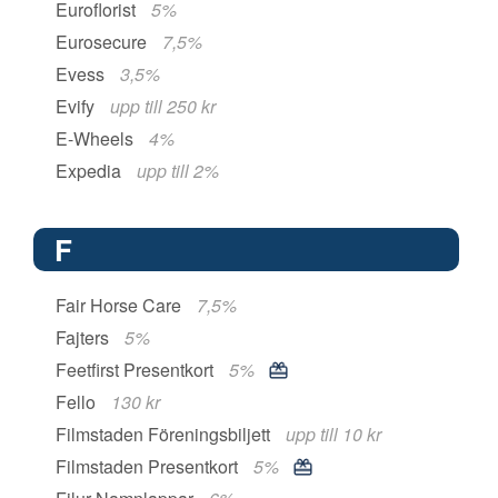
Euroflorist
5%
Eurosecure
7,5%
Evess
3,5%
Evify
upp till 250 kr
E-Wheels
4%
Expedia
upp till 2%
F
Fair Horse Care
7,5%
Fajters
5%
Feetfirst Presentkort
5%
Fello
130 kr
Filmstaden Föreningsbiljett
upp till 10 kr
Filmstaden Presentkort
5%