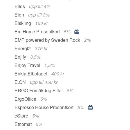
Ellos
upp till 4%
Elon
upp till 3%
Elskling
150 kr
Em Home Presentkort
5%
EMP powered by Sweden Rock
2%
Energi2
375 kr
Enjify
3,5%
Enjoy Travel
1,5%
Enkla Elbolaget
400 kr
E.ON
upp till 450 kr
ERGO Försäkring Filial
8%
ErgoOffice
5%
Espresso House Presentkort
5%
eStore
5%
Etnomat
5%