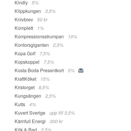
Kindly
5%
Klippkungen
3,5%
Knivbrev
50 kr
Komplett
1%
Kompressionsstrumpan
10%
Kontorsgiganten
2,5%
Kopa Golf
7,5%
Kopskoppel
7,5%
Kosta Boda Presentkort
5%
KraftKöket
15%
Kristorget
8,5%
Kungsängen
2,5%
Kutts
4%
Kuvert Sverige
upp till 3,5%
Kärnfull Energi
300 kr
Kök & Bad
2,5%