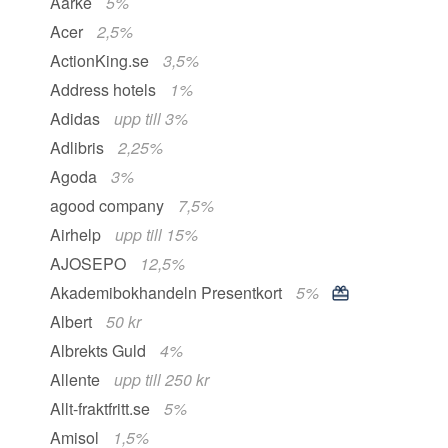
Aarke
5%
Acer
2,5%
ActionKing.se
3,5%
Address hotels
1%
Adidas
upp till 3%
Adlibris
2,25%
Agoda
3%
agood company
7,5%
Airhelp
upp till 15%
AJOSEPO
12,5%
Akademibokhandeln Presentkort
5%
Albert
50 kr
Albrekts Guld
4%
Allente
upp till 250 kr
Allt-fraktfritt.se
5%
Amisol
1,5%