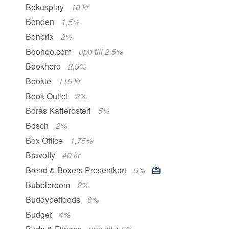
Bokusplay
10 kr
Bonden
1,5%
Bonprix
2%
Boohoo.com
upp till 2,5%
Bookhero
2,5%
Bookie
115 kr
Book Outlet
2%
Borås Kafferosteri
5%
Bosch
2%
Box Office
1,75%
Bravofly
40 kr
Bread & Boxers Presentkort
5%
Bubbleroom
2%
Buddypetfoods
6%
Budget
4%