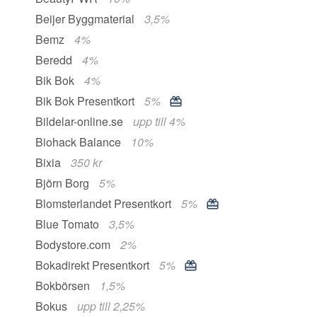
Beijer Byggmaterial
3,5%
Bemz
4%
Beredd
4%
Bik Bok
4%
Bik Bok Presentkort
5%
Bildelar-online.se
upp till 4%
Biohack Balance
10%
Bixia
350 kr
Björn Borg
5%
Blomsterlandet Presentkort
5%
Blue Tomato
3,5%
Bodystore.com
2%
Bokadirekt Presentkort
5%
Bokbörsen
1,5%
Bokus
upp till 2,25%