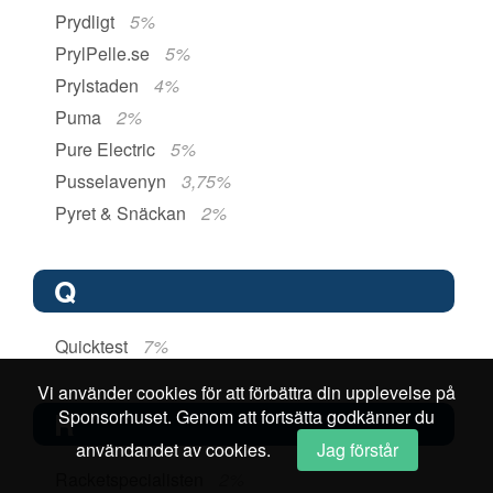
Prydligt
5%
PrylPelle.se
5%
Prylstaden
4%
Puma
2%
Pure Electric
5%
Pusselavenyn
3,75%
Pyret & Snäckan
2%
Q
Quicktest
7%
Vi använder cookies för att förbättra din upplevelse på
Sponsorhuset. Genom att fortsätta godkänner du
R
användandet av cookies.
Jag förstår
Racketspecialisten
2%