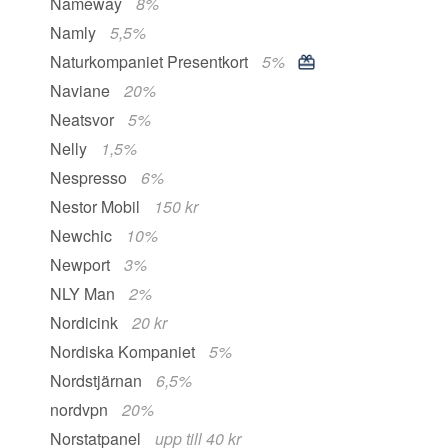
Nameway
8%
Namly
5,5%
Naturkompaniet Presentkort
5%
Naviane
20%
Neatsvor
5%
Nelly
1,5%
Nespresso
6%
Nestor Mobil
150 kr
Newchic
10%
Newport
3%
NLY Man
2%
Nordicink
20 kr
Nordiska Kompaniet
5%
Nordstjärnan
6,5%
nordvpn
20%
Norstatpanel
upp till 40 kr