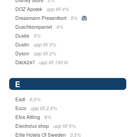
Disney Store
2%
DOZ Apotek
upp till 4%
Dressmann Presentkort
5%
Duschkompaniet
4%
Dustie
5%
Dustin
upp till 5%
Dyson
upp till 2%
Däck247
upp till 150 kr
E
Eadl
6,5%
Ecco
upp till 2,5%
Efva Attling
6%
Electrolux shop
upp till 5%
Elite Hotels Of Sweden
3,5%