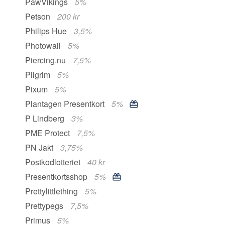
PawVikings
5%
Petson
200 kr
Philips Hue
3,5%
Photowall
5%
Piercing.nu
7,5%
Pilgrim
5%
Pixum
5%
Plantagen Presentkort
5%
P Lindberg
3%
PME Protect
7,5%
PN Jakt
3,75%
Postkodlotteriet
40 kr
Presentkortsshop
5%
Prettylittlething
5%
Prettypegs
7,5%
Primus
5%