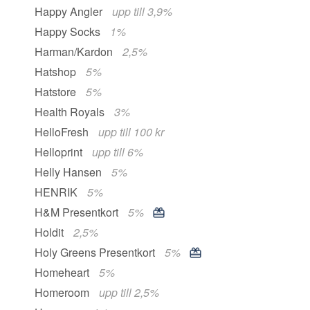
Happy Angler
upp till 3,9%
Happy Socks
1%
Harman/Kardon
2,5%
Hatshop
5%
Hatstore
5%
Health Royals
3%
HelloFresh
upp till 100 kr
Helloprint
upp till 6%
Helly Hansen
5%
HENRIK
5%
H&M Presentkort
5%
Holdit
2,5%
Holy Greens Presentkort
5%
Homeheart
5%
Homeroom
upp till 2,5%