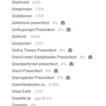
Glashuset
2,5%
Glasprinsen
7,5%
Godisboxen
10 kr
Golfamore presentkort
5%
Golfkuponger Presentkort
5%
Golfnord
100 kr
Golvpoolen
1,5%
Gothia Towers Presentkort
5%
Grand Hotell Saltsjöbaden Presentkort
5%
Grandparfymeri presentkort
5%
Granit Presentkort
5%
Granngården Presentkort
5%
Graviditetskollen.nu
3,75%
Great Earth
7,5%
Greatlife.se
upp till 4%
Greentrip
5%