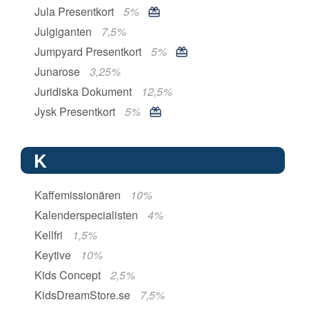
Jula Presentkort
5%
Julgiganten
7,5%
Jumpyard Presentkort
5%
Junarose
3,25%
Juridiska Dokument
12,5%
Jysk Presentkort
5%
K
Kaffemissionären
10%
Kalenderspecialisten
4%
Kellfri
1,5%
Keytive
10%
Kids Concept
2,5%
KidsDreamStore.se
7,5%