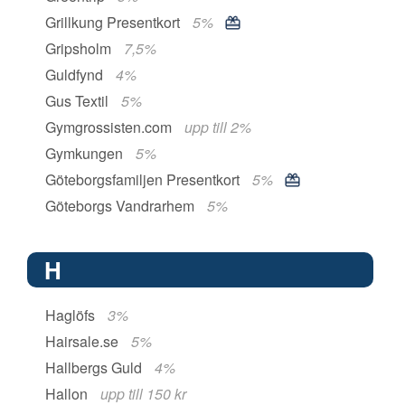
Grillkung Presentkort
5%
Gripsholm
7,5%
Guldfynd
4%
Gus Textil
5%
Gymgrossisten.com
upp till 2%
Gymkungen
5%
Göteborgsfamiljen Presentkort
5%
Göteborgs Vandrarhem
5%
H
Haglöfs
3%
Hairsale.se
5%
Hallbergs Guld
4%
Hallon
upp till 150 kr