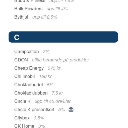
Budo & Fitness
upp till 1,5%
Bulk Powders
upp till 4%
Bythjul
upp till 2,5%
C
Campcation
2%
CDON
olika beroende på produkter
Cheap Energy
375 kr
Chilimobil
150 kr
Chokladbudet
5%
Chokladklubben
7,5 kr
Circle K
upp till 42 öre/liter
Circle K presentkort
5%
Citybox
3,5%
CK Home
3%