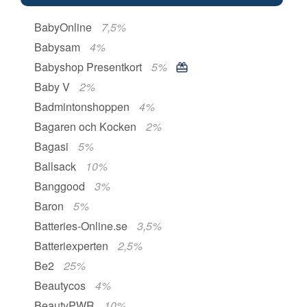
BabyOnline
7,5%
Babysam
4%
Babyshop Presentkort
5%
Baby V
2%
Badmintonshoppen
4%
Bagaren och Kocken
2%
Bagasi
5%
Ballsack
10%
Banggood
3%
Baron
5%
Batteries-Online.se
3,5%
Batteriexperten
2,5%
Be2
25%
Beautycos
4%
BeautyPWR
10%