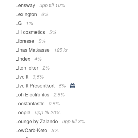
Lensway
upp till 10%
Lexington
6%
LG
1%
LH cosmetics
5%
Libresse
5%
Linas Matkasse
125 kr
Lindex
4%
Liten leker
2%
Live It
3,5%
Live it Presentkort
5%
Loh Electronics
2,5%
Lookfantastic
0,5%
Loopia
upp till 20%
Lounge by Zalando
upp till 3%
LowCarb-Keto
5%