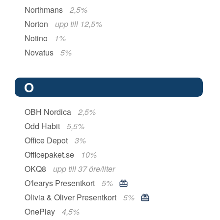
Northmans
2,5%
Norton
upp till 12,5%
Notino
1%
Novatus
5%
O
OBH Nordica
2,5%
Odd Habit
5,5%
Office Depot
3%
Officepaket.se
10%
OKQ8
upp till 37 öre/liter
O'learys Presentkort
5%
Olivia & Oliver Presentkort
5%
OnePlay
4,5%