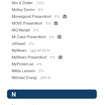
Mor & Dotter
7,5%
Motley Denim
5%
Movesgood Presentkort
5%
MOVS Presentkort
5%
MQ Marqet
5%
Mr Cake Presentkort
5%
mResell
4%
MyMowo
upp till 50 kr
MyMowo Presentkort
5%
MyProtein.se
4%
Märta Larsson
5%
Mölndal Energi
225 kr
N