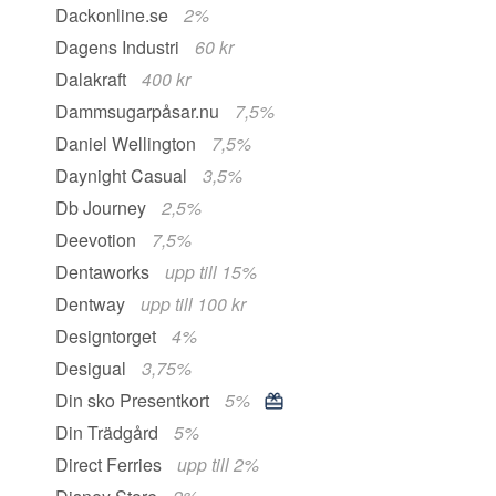
Dackonline.se
2%
Dagens Industri
60 kr
Dalakraft
400 kr
Dammsugarpåsar.nu
7,5%
Daniel Wellington
7,5%
Daynight Casual
3,5%
Db Journey
2,5%
Deevotion
7,5%
Dentaworks
upp till 15%
Dentway
upp till 100 kr
Designtorget
4%
Desigual
3,75%
Din sko Presentkort
5%
Din Trädgård
5%
Direct Ferries
upp till 2%