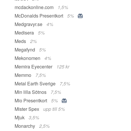
mcdackonline.com
1,5%
McDonalds Presentkort
5%
Medgravyr.se
4%
Medisera
5%
Meds
2%
Megafynd
5%
Mekonomen
4%
Memira Eyecenter
125 kr
Memmo
7,5%
Metal Earth Sverige
7,5%
Min lilla Sötnos
7,5%
Mio Presentkort
5%
Mister Spex
upp till 5%
Mjuk
3,5%
Monarchy
2,5%