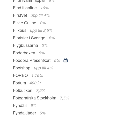
Filur Namnlappar
6%
Find it online
10%
FirstVet
upp till 4%
Fiske Online
2%
Flixbus
upp till 2,5%
Florister i Sverige
6%
Flygbussarna
2%
Foderboxen
5%
Foodora Presentkort
5%
Footshop
upp till 4%
FOREO
1,75%
Fortum
400 kr
Fotbutiken
7,5%
Fotografiska Stockholm
7,5%
Fynd24
6%
Fyndakläder
5%