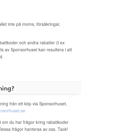
allet inte på moms, försäkringar,
ttkoder och andra rabatter (t ex
s av Sponsorhuset kan resultera i att
d.
ning?
ning från ett köp via Sponsorhuset,
nsorhuset.se
i om du har frågor kring rabattkoder
. Dessa frågor hanteras av oss. Tack!