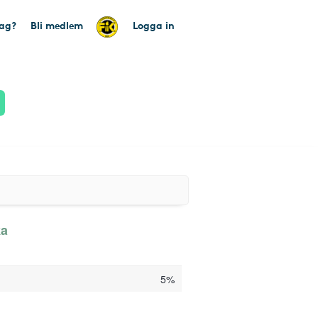
tag?
Bli medlem
Logga in
ka
5%