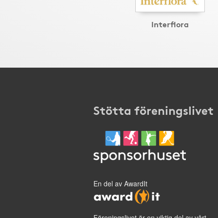
Interflora
Stötta föreningslivet
En del av AwardIt
Föreningslivet är en viktig del av vårt