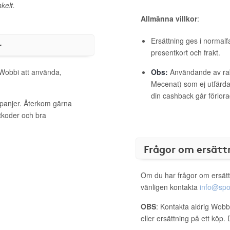
kelt.
Allmänna villkor
:
Ersättning ges i normalf
r
presentkort och frakt.
 Wobbi att använda,
Obs:
Användande av raba
Mecenat) som ej utfärdat
din cashback går förlora
mpanjer. Återkom gärna
ttkoder och bra
Frågor om ersätt
Om du har frågor om ersätt
vänligen kontakta
info@spo
OBS
: Kontakta aldrig Wobb
eller ersättning på ett köp