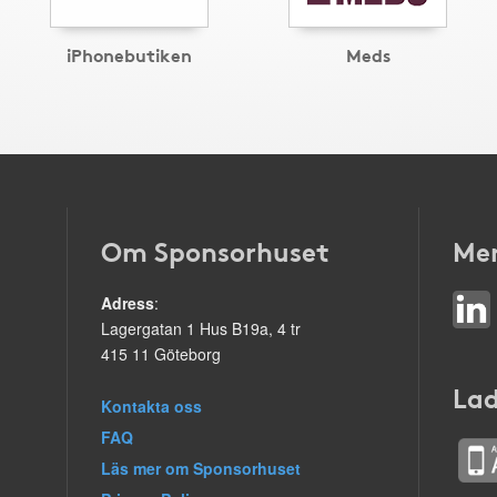
iPhonebutiken
Meds
Om Sponsorhuset
Mer
Adress
:
Lagergatan 1 Hus B19a, 4 tr
415 11 Göteborg
Lad
Kontakta oss
FAQ
Läs mer om Sponsorhuset