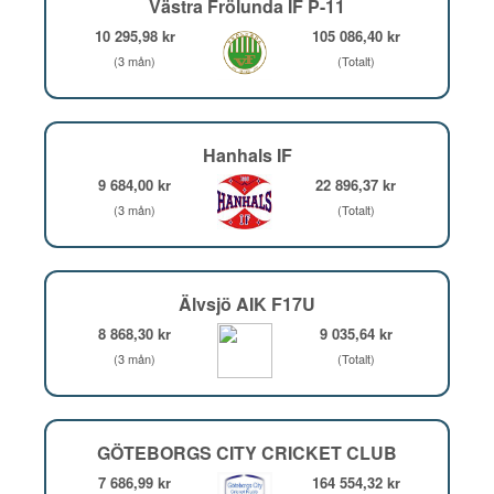
Västra Frölunda IF P-11
10 295,98 kr
105 086,40 kr
(3 mån)
(Totalt)
Hanhals IF
9 684,00 kr
22 896,37 kr
(3 mån)
(Totalt)
Älvsjö AIK F17U
8 868,30 kr
9 035,64 kr
(3 mån)
(Totalt)
GÖTEBORGS CITY CRICKET CLUB
7 686,99 kr
164 554,32 kr