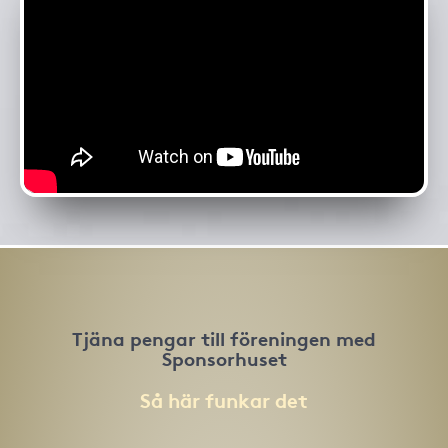
Tjäna pengar till föreningen med
Sponsorhuset
Så här funkar det