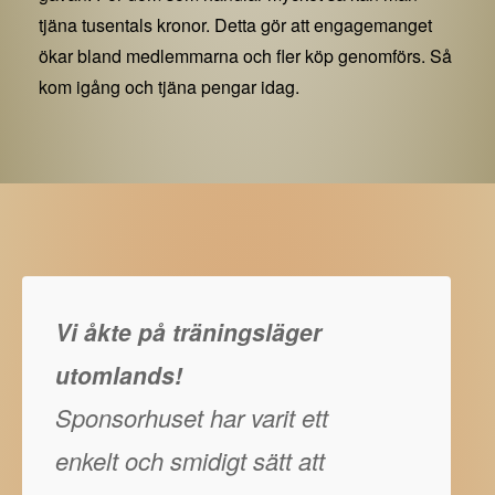
tjäna tusentals kronor. Detta gör att engagemanget
ökar bland medlemmarna och fler köp genomförs. Så
kom igång och tjäna pengar idag.
Vi åkte på träningsläger
utomlands!
Sponsorhuset har varit ett
enkelt och smidigt sätt att