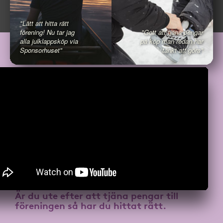
"Lätt att hitta rätt
förening! Nu tar jag
"Gott att tjäna pengar
alla julklappsköp via
på köp man redan har
Sponsorhuset"
tänkt att göra"
Är du ute efter att
tjäna pengar till
föreningen
så har du hittat rätt.