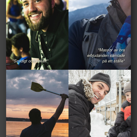
"Massor av bra
erbjudanden samlade
"Smidigt och enkelt"
på ett ställe"