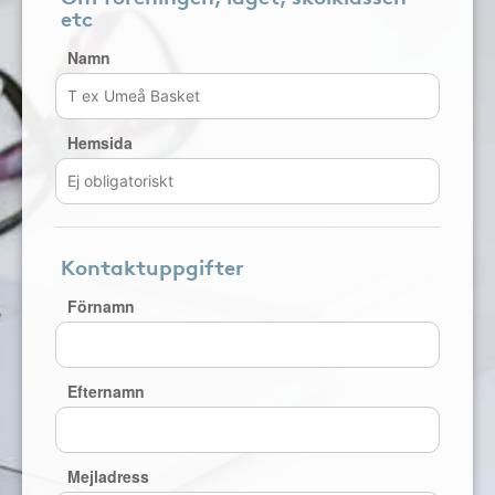
etc
Namn
Hemsida
Kontaktuppgifter
Förnamn
Efternamn
Mejladress