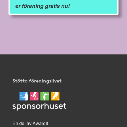
er förening gratis nu!
Stötta föreningslivet
En del av AwardIt