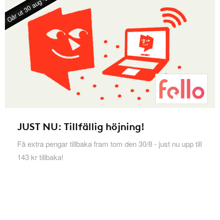
Går ut 30 aug -26
JUST NU: Tillfällig höjning!
Få extra pengar tillbaka fram tom den 30/8 - just nu upp till
143 kr tillbaka!