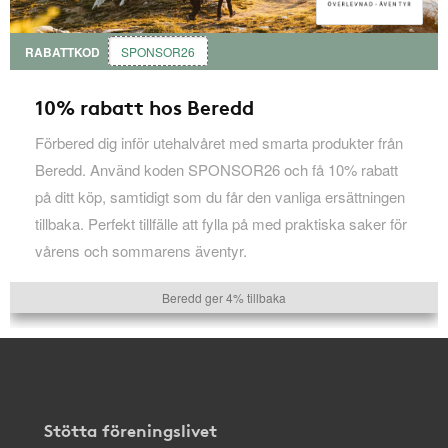
RABATTKOD
SPONSOR26
10% rabatt hos Beredd
Förbered dig inför utehalvåret med smarta produkter från
Beredd. Använd koden SPONSOR26 och få 10% rabatt
på ditt köp, samtidigt som du får den vanliga ersättningen
tillbaka. Perfekt tillfälle att fylla på med praktiska saker för
vårens och sommarens äventyr.
Beredd ger 4% tillbaka
Stötta föreningslivet