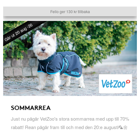
Fello ger 130 kr tillbaka
Går ut 20 aug -26
SOMMARREA
Just nu pågår VetZoo's stora sommarrea med upp till 70%
rabatt! Rean pågår fram till och med den 20:e augusti🦜🌼