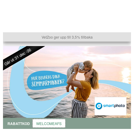
VetZoo ger upp till 3,5% tillbaka
Går ut 31 dec -26
RABATTKOD
WELCOMEAFS