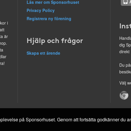
Läs mer om Sponsorhuset
Privacy Policy
Registrera ny förening
kor i
Ins
att
ta är
Hjälp och frågor
Handla
hop.
dig Sp
ta
direkt
Skapa ett ärende
dlar
ra!
Du på
besöke
Välj w
 upplevelse på Sponsorhuset. Genom att fortsätta godkänner du