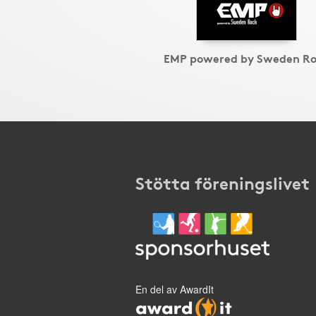
EMP powered by Sweden R
Stötta föreningslivet
En del av AwardIt