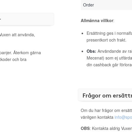
Order
r
Allmänna villkor
:
Ersättning ges i normalf
 Vuxen att använda,
presentkort och frakt.
Obs:
Användande av raba
mpanjer. Återkom gärna
Mecenat) som ej utfärdat
ttkoder och bra
din cashback går förlora
Frågor om ersätt
Om du har frågor om ersätt
vänligen kontakta
info@spo
OBS
: Kontakta aldrig Vuxen