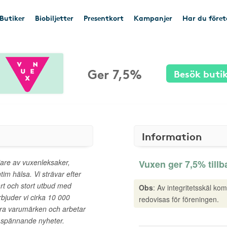
Butiker
Biobiljetter
Presentkort
Kampanjer
Har du före
Ger 7,5%
Besök buti
Information
jare av vuxenleksaker,
Vuxen ger 7,5% tillb
tim hälsa. Vi strävar efter
ärt och stort utbud med
Obs
: Av integritetsskäl ko
rbjuder vi cirka 10 000
redovisas för föreningen.
ra varumärken och arbetar
d spännande nyheter.