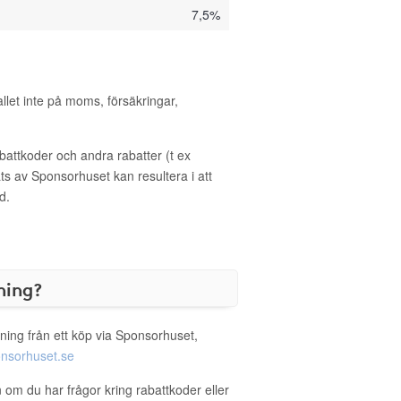
7,5%
allet inte på moms, försäkringar,
ttkoder och andra rabatter (t ex
s av Sponsorhuset kan resultera i att
d.
ning?
ning från ett köp via Sponsorhuset,
nsorhuset.se
 om du har frågor kring rabattkoder eller