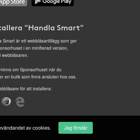
tallera "Handla Smart"
 Smart är ett webbläsartillägg som ger
onsorhuset i en minifierad version,
 i webbläsaren.
minns om Sponsorhuset när du
r en butik som finns ansluten hos oss.
ebbläsare för att installera:
 användandet av cookies.
Jag förstår