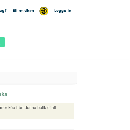
tag?
Bli medlem
Logga in
k
aka
mmer köp från denna butik ej att