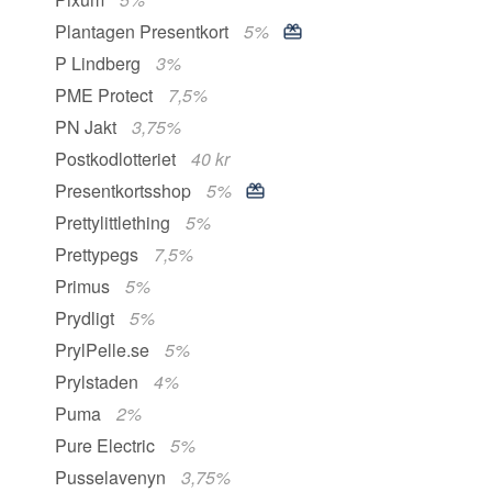
Plantagen Presentkort
5%
P Lindberg
3%
PME Protect
7,5%
PN Jakt
3,75%
Postkodlotteriet
40 kr
Presentkortsshop
5%
Prettylittlething
5%
Prettypegs
7,5%
Primus
5%
Prydligt
5%
PrylPelle.se
5%
Prylstaden
4%
Puma
2%
Pure Electric
5%
Pusselavenyn
3,75%