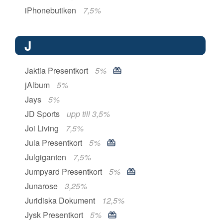
iPhonebutiken
7,5%
J
Jaktia Presentkort
5%
jAlbum
5%
Jays
5%
JD Sports
upp till 3,5%
Joi Living
7,5%
Jula Presentkort
5%
Julgiganten
7,5%
Jumpyard Presentkort
5%
Junarose
3,25%
Juridiska Dokument
12,5%
Jysk Presentkort
5%