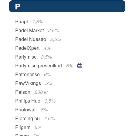
P
Paapi
7,5%
Padel Market
2,5%
Padel Nuestro
2,5%
PadelXpert
4%
Parfym.se
3,5%
Parfym.se presentkort
5%
Patroner.se
6%
PawVikings
5%
Petson
200 kr
Philips Hue
3,5%
Photowall
5%
Piercing.nu
7,5%
Pilgrim
5%
Pixum
5%