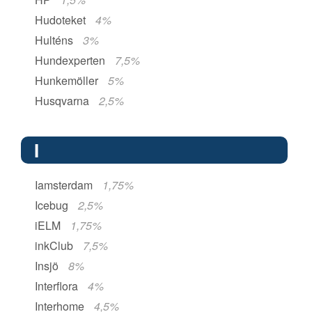
Hudoteket
4%
Hulténs
3%
Hundexperten
7,5%
Hunkemöller
5%
Husqvarna
2,5%
I
Iamsterdam
1,75%
Icebug
2,5%
iELM
1,75%
inkClub
7,5%
Insjö
8%
Interflora
4%
Interhome
4,5%