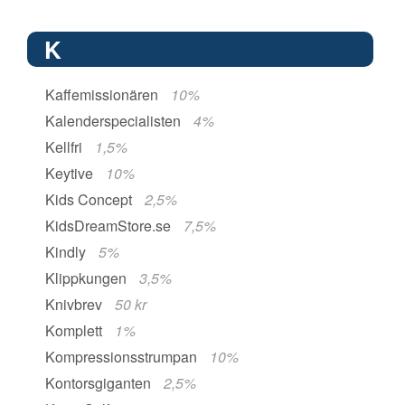
K
Kaffemissionären
10%
Kalenderspecialisten
4%
Kellfri
1,5%
Keytive
10%
Kids Concept
2,5%
KidsDreamStore.se
7,5%
Kindly
5%
Klippkungen
3,5%
Knivbrev
50 kr
Komplett
1%
Kompressionsstrumpan
10%
Kontorsgiganten
2,5%