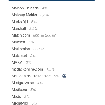
Maison Threads
4%
Makeup Mekka
6,5%
Markslöjd
5%
Marshall
2,5%
Match.com
upp till 200 kr
Matetea
5%
Matkomfort
200 kr
Matsmart
2%
MAXA
2%
mcdackonline.com
1,5%
McDonalds Presentkort
5%
Medgravyr.se
4%
Medisera
5%
Meds
2%
Megafynd
5%