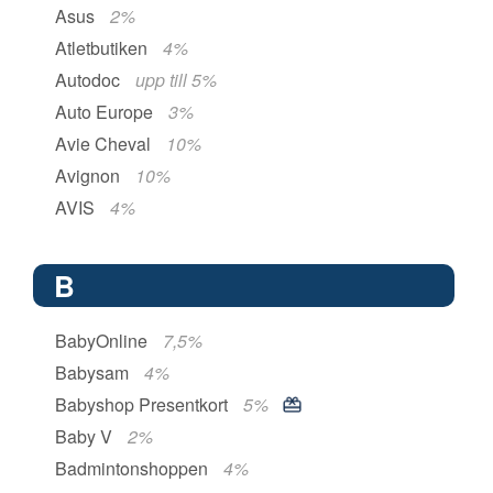
Asus
2%
Atletbutiken
4%
Autodoc
upp till 5%
Auto Europe
3%
Avie Cheval
10%
Avignon
10%
AVIS
4%
B
BabyOnline
7,5%
Babysam
4%
Babyshop Presentkort
5%
Baby V
2%
Badmintonshoppen
4%