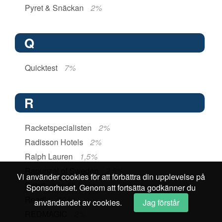
Pyret & Snäckan
2%
Q
Quicktest
7%
R
Racketspecialisten
2%
Radisson Hotels
2%
Ralph Lauren
1,5%
Rapunzel of Sweden
2,5%
Vi använder cookies för att förbättra din upplevelse på
Ratsit
upp till 30 kr
Sponsorhuset. Genom att fortsätta godkänner du
Readly
60 kr
användandet av cookies.
Jag förstår
REDMAGIC
2%