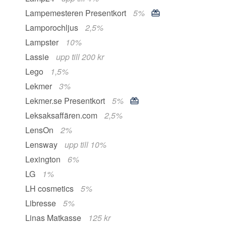
Lampemesteren Presentkort
5%
Lamporochljus
2,5%
Lampster
10%
Lassie
upp till 200 kr
Lego
1,5%
Lekmer
3%
Lekmer.se Presentkort
5%
Leksaksaffären.com
2,5%
LensOn
2%
Lensway
upp till 10%
Lexington
6%
LG
1%
LH cosmetics
5%
Libresse
5%
Linas Matkasse
125 kr