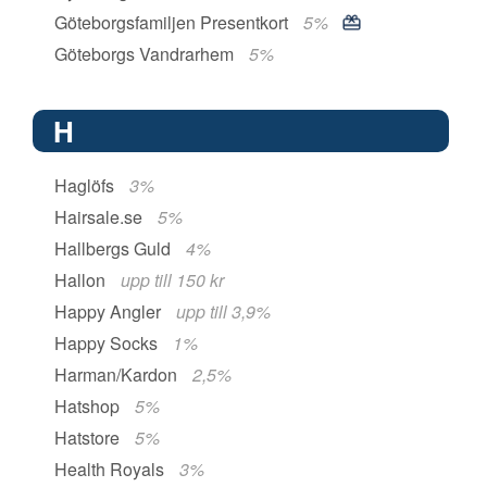
Göteborgsfamiljen Presentkort
5%
Göteborgs Vandrarhem
5%
H
Haglöfs
3%
Hairsale.se
5%
Hallbergs Guld
4%
Hallon
upp till 150 kr
Happy Angler
upp till 3,9%
Happy Socks
1%
Harman/Kardon
2,5%
Hatshop
5%
Hatstore
5%
Health Royals
3%