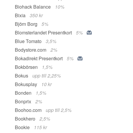
Biohack Balance
10%
Bixia
350 kr
Björn Borg
5%
Blomsterlandet Presentkort
5%
Blue Tomato
3,5%
Bodystore.com
2%
Bokadirekt Presentkort
5%
Bokbörsen
1,5%
Bokus
upp till 2,25%
Bokusplay
10 kr
Bonden
1,5%
Bonprix
2%
Boohoo.com
upp till 2,5%
Bookhero
2,5%
Bookie
115 kr