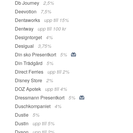
Db Journey
2,5%
Deevotion
7,5%
Dentaworks
upp till 15%
Dentway
upp till 100 kr
Designtorget
4%
Desigual
3,75%
Din sko Presentkort
5%
Din Trädgård
5%
Direct Ferries
upp till 2%
Disney Store
2%
DOZ Apotek
upp till 4%
Dressmann Presentkort
5%
Duschkompaniet
4%
Dustie
5%
Dustin
upp till 5%
Dyson
upp till 2%