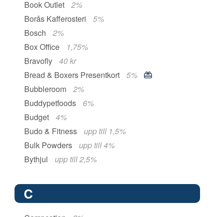
Book Outlet
2%
Borås Kafferosteri
5%
Bosch
2%
Box Office
1,75%
Bravofly
40 kr
Bread & Boxers Presentkort
5%
Bubbleroom
2%
Buddypetfoods
6%
Budget
4%
Budo & Fitness
upp till 1,5%
Bulk Powders
upp till 4%
Bythjul
upp till 2,5%
C