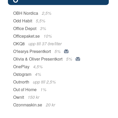
OBH Nordica
2,5%
Odd Habit
5,5%
Office Depot
3%
Officepaket.se
10%
OKQ8
upp till 37 öre/liter
O'learys Presentkort
5%
Olivia & Oliver Presentkort
5%
OnePlay
4,5%
Ostogram
4%
Outnorth
upp till 2,5%
Out of Home
1%
Ownit
150 kr
Ozonmaskin.se
20 kr