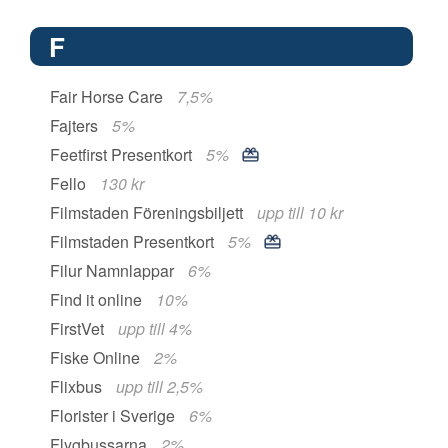
F
Fair Horse Care
7,5%
Fajters
5%
Feetfirst Presentkort
5%
Fello
130 kr
Filmstaden Föreningsbiljett
upp till 10 kr
Filmstaden Presentkort
5%
Filur Namnlappar
6%
Find it online
10%
FirstVet
upp till 4%
Fiske Online
2%
Flixbus
upp till 2,5%
Florister i Sverige
6%
Flygbussarna
2%