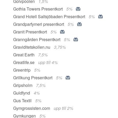
Golvpoolen
1,5%
Gothia Towers Presentkort
5%
Grand Hotell Saltsjöbaden Presentkort
5%
Grandparfymeri presentkort
5%
Granit Presentkort
5%
Granngården Presentkort
5%
Graviditetskollen.nu
3,75%
Great Earth
7,5%
Greatlife.se
upp till 4%
Greentrip
5%
Grillkung Presentkort
5%
Gripsholm
7,5%
Guldfynd
4%
Gus Textil
5%
Gymgrossisten.com
upp till 2%
Gymkungen
5%