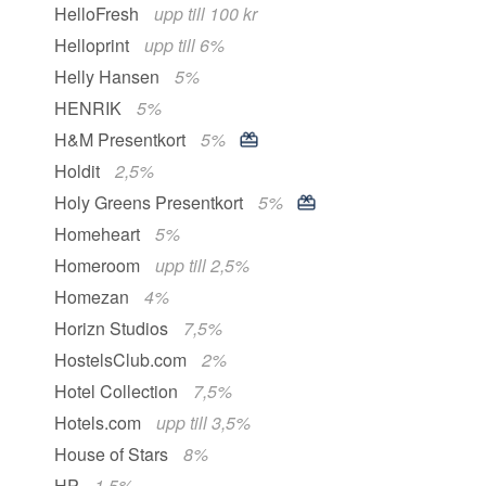
HelloFresh
upp till 100 kr
Helloprint
upp till 6%
Helly Hansen
5%
HENRIK
5%
H&M Presentkort
5%
Holdit
2,5%
Holy Greens Presentkort
5%
Homeheart
5%
Homeroom
upp till 2,5%
Homezan
4%
Horizn Studios
7,5%
HostelsClub.com
2%
Hotel Collection
7,5%
Hotels.com
upp till 3,5%
House of Stars
8%
HP
1,5%