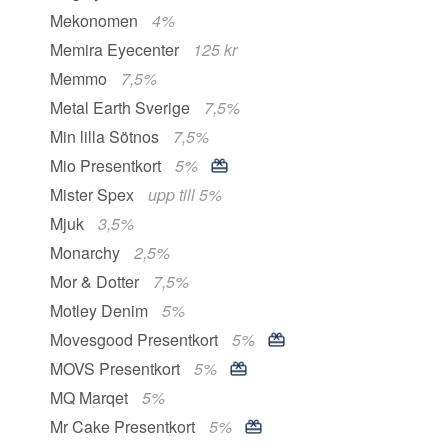
Mekonomen
4%
Memira Eyecenter
125 kr
Memmo
7,5%
Metal Earth Sverige
7,5%
Min lilla Sötnos
7,5%
Mio Presentkort
5%
Mister Spex
upp till 5%
Mjuk
3,5%
Monarchy
2,5%
Mor & Dotter
7,5%
Motley Denim
5%
Movesgood Presentkort
5%
MOVS Presentkort
5%
MQ Marqet
5%
Mr Cake Presentkort
5%