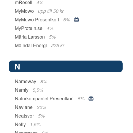
mResell
4%
MyMowo
upp till 50 kr
MyMowo Presentkort
5%
MyProtein.se
4%
Märta Larsson
5%
Mölndal Energi
225 kr
N
Nameway
8%
Namly
5,5%
Naturkompaniet Presentkort
5%
Naviane
20%
Neatsvor
5%
Nelly
1,5%
Nespresso
6%