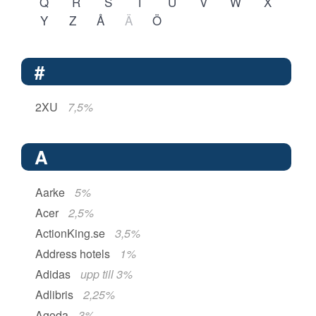
Q
R
S
T
U
V
W
X
Y
Z
Å
Ä
Ö
#
2XU
7,5%
A
Aarke
5%
Acer
2,5%
ActionKing.se
3,5%
Address hotels
1%
Adidas
upp till 3%
Adlibris
2,25%
Agoda
3%