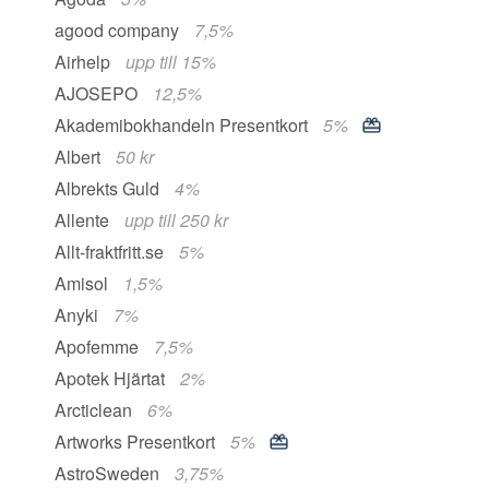
agood company
7,5%
Airhelp
upp till 15%
AJOSEPO
12,5%
Akademibokhandeln Presentkort
5%
Albert
50 kr
Albrekts Guld
4%
Allente
upp till 250 kr
Allt-fraktfritt.se
5%
Amisol
1,5%
Anyki
7%
Apofemme
7,5%
Apotek Hjärtat
2%
Arcticlean
6%
Artworks Presentkort
5%
AstroSweden
3,75%