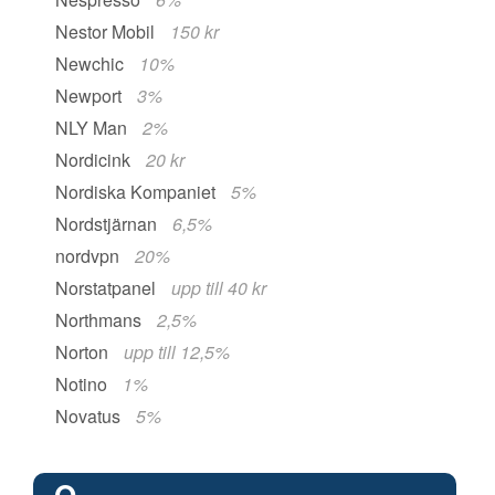
Nestor Mobil
150 kr
Newchic
10%
Newport
3%
NLY Man
2%
Nordicink
20 kr
Nordiska Kompaniet
5%
Nordstjärnan
6,5%
nordvpn
20%
Norstatpanel
upp till 40 kr
Northmans
2,5%
Norton
upp till 12,5%
Notino
1%
Novatus
5%
O