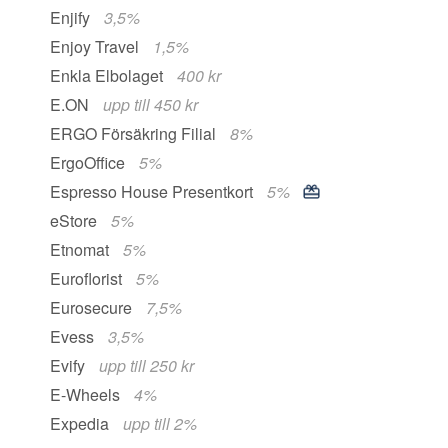
Enjify
3,5%
Enjoy Travel
1,5%
Enkla Elbolaget
400 kr
E.ON
upp till 450 kr
ERGO Försäkring Filial
8%
ErgoOffice
5%
Espresso House Presentkort
5%
eStore
5%
Etnomat
5%
Euroflorist
5%
Eurosecure
7,5%
Evess
3,5%
Evify
upp till 250 kr
E-Wheels
4%
Expedia
upp till 2%