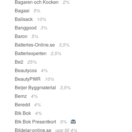
Bagaren och Kocken
2%
Bagasi
5%
Ballsack
10%
Banggood
3%
Baron
5%
Batteries-Online.se
3,5%
Batteriexperten
2,5%
Be2
25%
Beautycos
4%
BeautyPWR
10%
Beijer Byggmaterial
3,5%
Bemz
4%
Beredd
4%
Bik Bok
4%
Bik Bok Presentkort
5%
Bildelar-online.se
upp till 4%