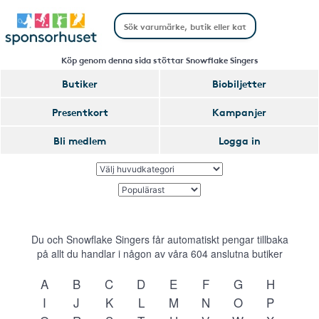
Köp genom denna sida stöttar Snowflake Singers
Butiker
Biobiljetter
Presentkort
Kampanjer
Bli medlem
Logga in
Du och Snowflake Singers får automatiskt pengar tillbaka
på allt du handlar i någon av våra
604
anslutna butiker
A
B
C
D
E
F
G
H
I
J
K
L
M
N
O
P