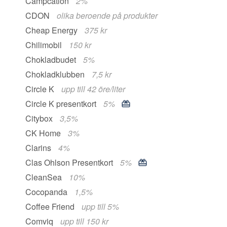
Campcation
2%
CDON
olika beroende på produkter
Cheap Energy
375 kr
Chilimobil
150 kr
Chokladbudet
5%
Chokladklubben
7,5 kr
Circle K
upp till 42 öre/liter
Circle K presentkort
5%
Citybox
3,5%
CK Home
3%
Clarins
4%
Clas Ohlson Presentkort
5%
CleanSea
10%
Cocopanda
1,5%
Coffee Friend
upp till 5%
Comviq
upp till 150 kr