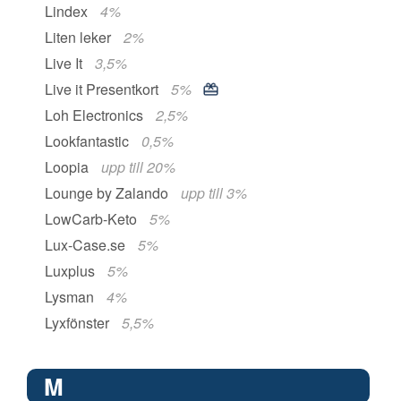
Lindex
4%
Liten leker
2%
Live It
3,5%
Live it Presentkort
5%
Loh Electronics
2,5%
Lookfantastic
0,5%
Loopia
upp till 20%
Lounge by Zalando
upp till 3%
LowCarb-Keto
5%
Lux-Case.se
5%
Luxplus
5%
Lysman
4%
Lyxfönster
5,5%
M