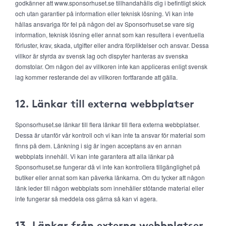
godkänner att www.sponsorhuset.se tillhandahålls dig i befintligt skick
och utan garantier på information eller teknisk lösning. Vi kan inte
hållas ansvariga för fel på någon del av Sponsorhuset.se vare sig
information, teknisk lösning eller annat som kan resultera i eventuella
förluster, krav, skada, utgifter eller andra förpliktelser och ansvar. Dessa
villkor är styrda av svensk lag och dispyter hanteras av svenska
domstolar. Om någon del av villkoren inte kan appliceras enligt svensk
lag kommer resterande del av villkoren fortfarande att gälla.
12. Länkar till externa webbplatser
Sponsorhuset.se länkar till flera länkar till flera externa webbplatser.
Dessa är utanför vår kontroll och vi kan inte ta ansvar för material som
finns på dem. Länkning i sig är ingen acceptans av en annan
webbplats innehåll. Vi kan inte garantera att alla länkar på
Sponsorhuset.se fungerar då vi inte kan kontrollera tillgänglighet på
butiker eller annat som kan påverka länkarna. Om du tycker att någon
länk leder till någon webbplats som innehåller stötande material eller
inte fungerar så meddela oss gärna så kan vi agera.
13. Länkar från externa webbplatser