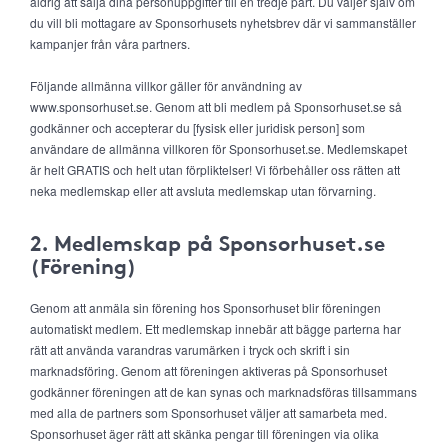
aldrig att sälja dina personuppgifter till en tredje part. Du väljer själv om
du vill bli mottagare av Sponsorhusets nyhetsbrev där vi sammanställer
kampanjer från våra partners.
Följande allmänna villkor gäller för användning av
www.sponsorhuset.se. Genom att bli medlem på Sponsorhuset.se så
godkänner och accepterar du [fysisk eller juridisk person] som
användare de allmänna villkoren för Sponsorhuset.se. Medlemskapet
är helt GRATIS och helt utan förpliktelser! Vi förbehåller oss rätten att
neka medlemskap eller att avsluta medlemskap utan förvarning.
2. Medlemskap på Sponsorhuset.se
(Förening)
Genom att anmäla sin förening hos Sponsorhuset blir föreningen
automatiskt medlem. Ett medlemskap innebär att bägge parterna har
rätt att använda varandras varumärken i tryck och skrift i sin
marknadsföring. Genom att föreningen aktiveras på Sponsorhuset
godkänner föreningen att de kan synas och marknadsföras tillsammans
med alla de partners som Sponsorhuset väljer att samarbeta med.
Sponsorhuset äger rätt att skänka pengar till föreningen via olika