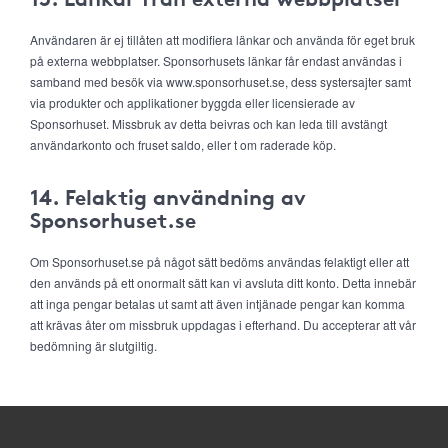
Användaren är ej tillåten att modifiera länkar och använda för eget bruk
på externa webbplatser. Sponsorhusets länkar får endast användas i
samband med besök via www.sponsorhuset.se, dess systersajter samt
via produkter och applikationer byggda eller licensierade av
Sponsorhuset. Missbruk av detta beivras och kan leda till avstängt
användarkonto och fruset saldo, eller t om raderade köp.
14. Felaktig användning av
Sponsorhuset.se
Om Sponsorhuset.se på något sätt bedöms användas felaktigt eller att
den används på ett onormalt sätt kan vi avsluta ditt konto. Detta innebär
att inga pengar betalas ut samt att även intjänade pengar kan komma
att krävas åter om missbruk uppdagas i efterhand. Du accepterar att vår
bedömning är slutgiltig.