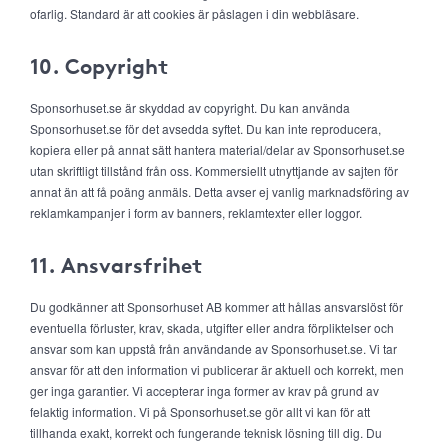
ofarlig. Standard är att cookies är påslagen i din webbläsare.
10. Copyright
Sponsorhuset.se är skyddad av copyright. Du kan använda
Sponsorhuset.se för det avsedda syftet. Du kan inte reproducera,
kopiera eller på annat sätt hantera material/delar av Sponsorhuset.se
utan skriftligt tillstånd från oss. Kommersiellt utnyttjande av sajten för
annat än att få poäng anmäls. Detta avser ej vanlig marknadsföring av
reklamkampanjer i form av banners, reklamtexter eller loggor.
11. Ansvarsfrihet
Du godkänner att Sponsorhuset AB kommer att hållas ansvarslöst för
eventuella förluster, krav, skada, utgifter eller andra förpliktelser och
ansvar som kan uppstå från användande av Sponsorhuset.se. Vi tar
ansvar för att den information vi publicerar är aktuell och korrekt, men
ger inga garantier. Vi accepterar inga former av krav på grund av
felaktig information. Vi på Sponsorhuset.se gör allt vi kan för att
tillhanda exakt, korrekt och fungerande teknisk lösning till dig. Du