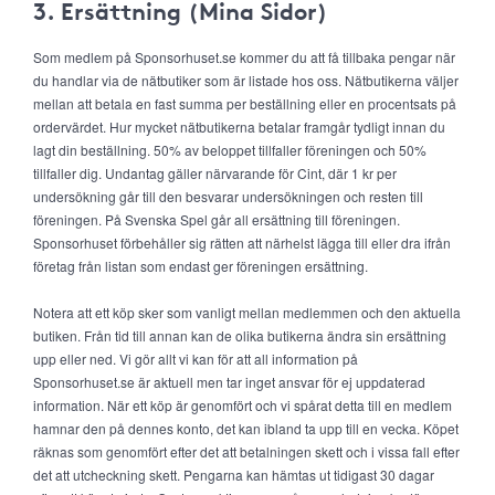
3. Ersättning (Mina Sidor)
Som medlem på Sponsorhuset.se kommer du att få tillbaka pengar när
du handlar via de nätbutiker som är listade hos oss. Nätbutikerna väljer
mellan att betala en fast summa per beställning eller en procentsats på
ordervärdet. Hur mycket nätbutikerna betalar framgår tydligt innan du
lagt din beställning. 50% av beloppet tillfaller föreningen och 50%
tillfaller dig. Undantag gäller närvarande för Cint, där 1 kr per
undersökning går till den besvarar undersökningen och resten till
föreningen. På Svenska Spel går all ersättning till föreningen.
Sponsorhuset förbehåller sig rätten att närhelst lägga till eller dra ifrån
företag från listan som endast ger föreningen ersättning.
Notera att ett köp sker som vanligt mellan medlemmen och den aktuella
butiken. Från tid till annan kan de olika butikerna ändra sin ersättning
upp eller ned. Vi gör allt vi kan för att all information på
Sponsorhuset.se är aktuell men tar inget ansvar för ej uppdaterad
information. När ett köp är genomfört och vi spårat detta till en medlem
hamnar den på dennes konto, det kan ibland ta upp till en vecka. Köpet
räknas som genomfört efter det att betalningen skett och i vissa fall efter
det att utcheckning skett. Pengarna kan hämtas ut tidigast 30 dagar