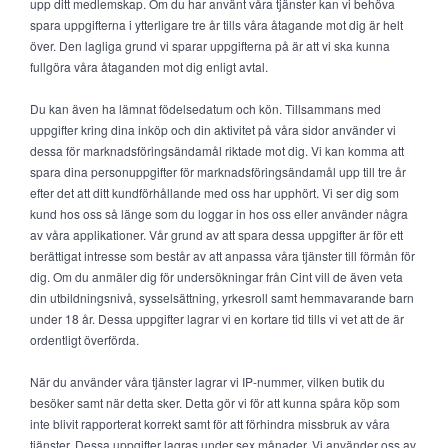
upp ditt medlemskap. Om du har använt våra tjänster kan vi behöva
spara uppgifterna i ytterligare tre år tills våra åtagande mot dig är helt
över. Den lagliga grund vi sparar uppgifterna på är att vi ska kunna
fullgöra våra åtaganden mot dig enligt avtal.
Du kan även ha lämnat födelsedatum och kön. Tillsammans med
uppgifter kring dina inköp och din aktivitet på våra sidor använder vi
dessa för marknadsföringsändamål riktade mot dig. Vi kan komma att
spara dina personuppgifter för marknadsföringsändamål upp till tre år
efter det att ditt kundförhållande med oss har upphört. Vi ser dig som
kund hos oss så länge som du loggar in hos oss eller använder några
av våra applikationer. Vår grund av att spara dessa uppgifter är för ett
berättigat intresse som består av att anpassa våra tjänster till förmån för
dig. Om du anmäler dig för undersökningar från Cint vill de även veta
din utbildningsnivå, sysselsättning, yrkesroll samt hemmavarande barn
under 18 år. Dessa uppgifter lagrar vi en kortare tid tills vi vet att de är
ordentligt överförda.
När du använder våra tjänster lagrar vi IP-nummer, vilken butik du
besöker samt när detta sker. Detta gör vi för att kunna spåra köp som
inte blivit rapporterat korrekt samt för att förhindra missbruk av våra
tjänster. Dessa uppgifter lagras under sex månader. Vi använder oss av