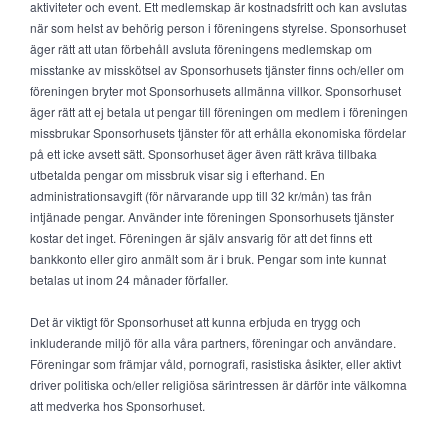
aktiviteter och event. Ett medlemskap är kostnadsfritt och kan avslutas
när som helst av behörig person i föreningens styrelse. Sponsorhuset
äger rätt att utan förbehåll avsluta föreningens medlemskap om
misstanke av misskötsel av Sponsorhusets tjänster finns och/eller om
föreningen bryter mot Sponsorhusets allmänna villkor. Sponsorhuset
äger rätt att ej betala ut pengar till föreningen om medlem i föreningen
missbrukar Sponsorhusets tjänster för att erhålla ekonomiska fördelar
på ett icke avsett sätt. Sponsorhuset äger även rätt kräva tillbaka
utbetalda pengar om missbruk visar sig i efterhand. En
administrationsavgift (för närvarande upp till 32 kr/mån) tas från
intjänade pengar. Använder inte föreningen Sponsorhusets tjänster
kostar det inget. Föreningen är själv ansvarig för att det finns ett
bankkonto eller giro anmält som är i bruk. Pengar som inte kunnat
betalas ut inom 24 månader förfaller.
Det är viktigt för Sponsorhuset att kunna erbjuda en trygg och
inkluderande miljö för alla våra partners, föreningar och användare.
Föreningar som främjar våld, pornografi, rasistiska åsikter, eller aktivt
driver politiska och/eller religiösa särintressen är därför inte välkomna
att medverka hos Sponsorhuset.