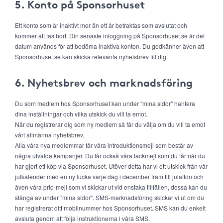
5. Konto på Sponsorhuset
Ett konto som är inaktivt mer än ett år betraktas som avslutat och
kommer att tas bort. Din senaste inloggning på Sponsorhuset.se är det
datum används för att bedöma inaktiva konton. Du godkänner även att
Sponsorhuset.se kan skicka relevanta nyhetsbrev till dig.
6. Nyhetsbrev och marknadsföring
Du som medlem hos Sponsorhuset kan under "mina sidor" hantera
dina inställningar och vilka utskick du vill ta emot.
När du registrerar dig som ny medlem så får du välja om du vill ta emot
vårt allmänna nyhetsbrev.
Alla våra nya medlemmar får våra introduktionsmejl som består av
några utvalda kampanjer. Du får också våra tackmejl som du får när du
har gjort ett köp via Sponsorhuset. Utöver detta har vi ett utskick från vår
julkalender med en ny lucka varje dag i december fram till julafton och
även våra prio-mejl som vi skickar ut vid enstaka tillfällen, dessa kan du
stänga av under "mina sidor". SMS-marknadsföring skickar vi ut om du
har registrerat ditt mobilnummer hos Sponsorhuset. SMS kan du enkelt
avsluta genom att följa instruktionerna i våra SMS.