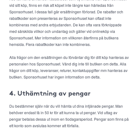
vid sitt köp, finns en risk att köpet inte längre kan härledas från
Sponsorhuset. I dessa fall går ersättningen förlorad. De rabatter och
rabattkoder som presenteras av Sponsorhuset kan oftast inte
kombineras med andra erbjudanden. De kan ofta vara förknippade
med särskilda villkor och undantag och gäller vid onlineköp via
Sponsorhuset. Mer information om villkoren återfinns på butikens
hemsida. Flera rabattkoder kan inte kombineras.
Alla frågor om den ersättningen du förväntar dig för ditt köp hanteras av
personalen hos Sponsorhuset. Vänd dig inte till butiken om detta. Alla
frågor om ditt köp, leveranser, returer, kontaktuppgifter mm hanteras av
butiken. Sponsorhuset har ingen information om detta.
4. Uthämtning av pengar
Du bestämmer själv när du vill hämta ut dina intjänade pengar. Man
behöver endast få in 50 kr för att kunna ta ut pengar. Vid uttag av
pengar betalas dessa ut inom en tiodagarsperiod. Pengar som finns på
ett konto som avslutas kommer att förfalla.