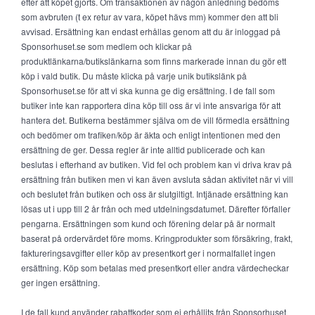
efter att köpet gjorts. Om transaktionen av någon anledning bedöms
som avbruten (t ex retur av vara, köpet hävs mm) kommer den att bli
avvisad. Ersättning kan endast erhållas genom att du är inloggad på
Sponsorhuset.se som medlem och klickar på
produktlänkarna/butikslänkarna som finns markerade innan du gör ett
köp i vald butik. Du måste klicka på varje unik butikslänk på
Sponsorhuset.se för att vi ska kunna ge dig ersättning. I de fall som
butiker inte kan rapportera dina köp till oss är vi inte ansvariga för att
hantera det. Butikerna bestämmer själva om de vill förmedla ersättning
och bedömer om trafiken/köp är äkta och enligt intentionen med den
ersättning de ger. Dessa regler är inte alltid publicerade och kan
beslutas i efterhand av butiken. Vid fel och problem kan vi driva krav på
ersättning från butiken men vi kan även avsluta sådan aktivitet när vi vill
och beslutet från butiken och oss är slutgiltigt. Intjänade ersättning kan
lösas ut i upp till 2 år från och med utdelningsdatumet. Därefter förfaller
pengarna. Ersättningen som kund och förening delar på är normalt
baserat på ordervärdet före moms. Kringprodukter som försäkring, frakt,
faktureringsavgifter eller köp av presentkort ger i normalfallet ingen
ersättning. Köp som betalas med presentkort eller andra värdecheckar
ger ingen ersättning.
I de fall kund använder rabattkoder som ej erhållits från Sponsorhuset