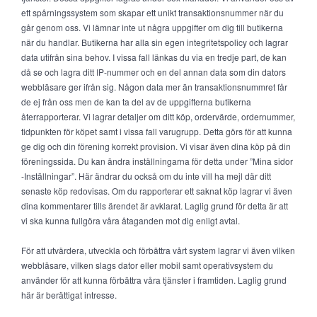
ett spårningssystem som skapar ett unikt transaktionsnummer när du
går genom oss. Vi lämnar inte ut några uppgifter om dig till butikerna
när du handlar. Butikerna har alla sin egen integritetspolicy och lagrar
data utifrån sina behov. I vissa fall länkas du via en tredje part, de kan
då se och lagra ditt IP-nummer och en del annan data som din dators
webbläsare ger ifrån sig. Någon data mer än transaktionsnummret får
de ej från oss men de kan ta del av de uppgifterna butikerna
återrapporterar. Vi lagrar detaljer om ditt köp, ordervärde, ordernummer,
tidpunkten för köpet samt i vissa fall varugrupp. Detta görs för att kunna
ge dig och din förening korrekt provision. Vi visar även dina köp på din
föreningssida. Du kan ändra inställningarna för detta under ”Mina sidor
-Inställningar”. Här ändrar du också om du inte vill ha mejl där ditt
senaste köp redovisas. Om du rapporterar ett saknat köp lagrar vi även
dina kommentarer tills ärendet är avklarat. Laglig grund för detta är att
vi ska kunna fullgöra våra åtaganden mot dig enligt avtal.
För att utvärdera, utveckla och förbättra vårt system lagrar vi även vilken
webbläsare, vilken slags dator eller mobil samt operativsystem du
använder för att kunna förbättra våra tjänster i framtiden. Laglig grund
här är berättigat intresse.