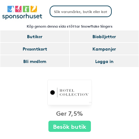
Köp genom denna sida stöttar Snowflake Singers
Butiker
Biobiljetter
Presentkort
Kampanjer
Bli medlem
Logga in
Ger 7,5%
Besök butik