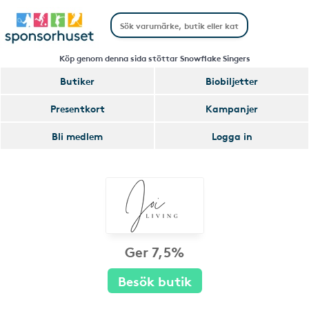
Köp genom denna sida stöttar Snowflake Singers
Butiker
Biobiljetter
Presentkort
Kampanjer
Bli medlem
Logga in
Ger 7,5%
Besök butik