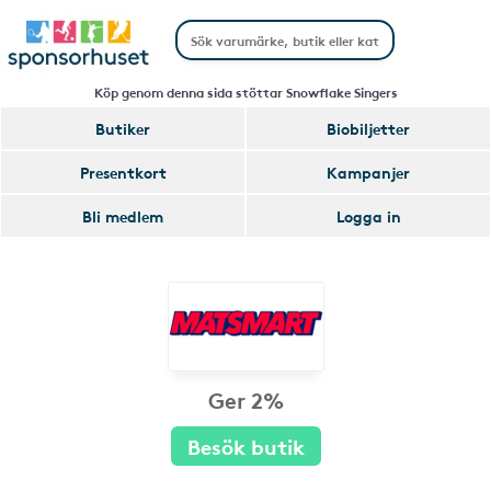
Köp genom denna sida stöttar Snowflake Singers
Butiker
Biobiljetter
Presentkort
Kampanjer
Bli medlem
Logga in
Ger 2%
Besök butik