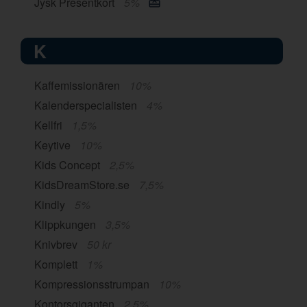
Jysk Presentkort
5%
K
Kaffemissionären
10%
Kalenderspecialisten
4%
Kellfri
1,5%
Keytive
10%
Kids Concept
2,5%
KidsDreamStore.se
7,5%
Kindly
5%
Klippkungen
3,5%
Knivbrev
50 kr
Komplett
1%
Kompressionsstrumpan
10%
Kontorsgiganten
2,5%