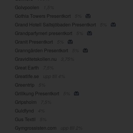
Golvpoolen
1,5%
Gothia Towers Presentkort
5%
Grand Hotell Saltsjöbaden Presentkort
5%
Grandparfymeri presentkort
5%
Granit Presentkort
5%
Granngården Presentkort
5%
Graviditetskollen.nu
3,75%
Great Earth
7,5%
Greatlife.se
upp till 4%
Greentrip
5%
Grillkung Presentkort
5%
Gripsholm
7,5%
Guldfynd
4%
Gus Textil
5%
Gymgrossisten.com
upp till 2%