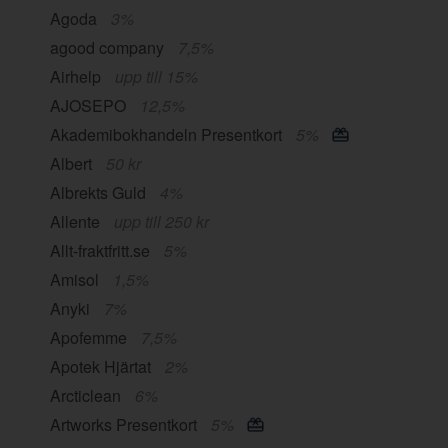
Agoda
3%
agood company
7,5%
Airhelp
upp till 15%
AJOSEPO
12,5%
Akademibokhandeln Presentkort
5%
Albert
50 kr
Albrekts Guld
4%
Allente
upp till 250 kr
Allt-fraktfritt.se
5%
Amisol
1,5%
Anyki
7%
Apofemme
7,5%
Apotek Hjärtat
2%
Arcticlean
6%
Artworks Presentkort
5%