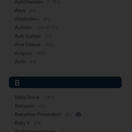
AstroSweden
3,75%
Asus
2%
Atletbutiken
4%
Autodoc
upp till 5%
Auto Europe
3%
Avie Cheval
10%
Avignon
10%
AVIS
4%
B
BabyOnline
7,5%
Babysam
4%
Babyshop Presentkort
5%
Baby V
2%
Badmintonshoppen
4%