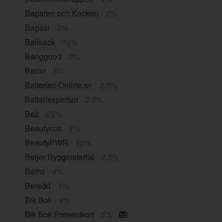
Bagaren och Kocken
2%
Bagasi
5%
Ballsack
10%
Banggood
3%
Baron
5%
Batteries-Online.se
3,5%
Batteriexperten
2,5%
Be2
25%
Beautycos
4%
BeautyPWR
10%
Beijer Byggmaterial
3,5%
Bemz
4%
Beredd
4%
Bik Bok
4%
Bik Bok Presentkort
5%