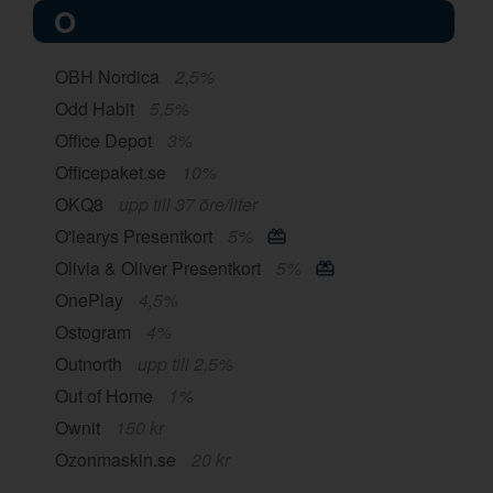
O
OBH Nordica
2,5%
Odd Habit
5,5%
Office Depot
3%
Officepaket.se
10%
OKQ8
upp till 37 öre/liter
O'learys Presentkort
5%
Olivia & Oliver Presentkort
5%
OnePlay
4,5%
Ostogram
4%
Outnorth
upp till 2,5%
Out of Home
1%
Ownit
150 kr
Ozonmaskin.se
20 kr