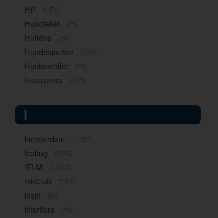
HP
1,5%
Hudoteket
4%
Hulténs
3%
Hundexperten
7,5%
Hunkemöller
5%
Husqvarna
2,5%
I
Iamsterdam
1,75%
Icebug
2,5%
iELM
1,75%
inkClub
7,5%
Insjö
8%
Interflora
4%