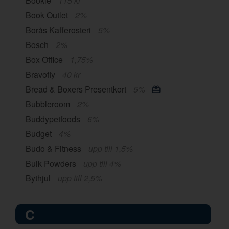
Bookie
115 kr
Book Outlet
2%
Borås Kafferosteri
5%
Bosch
2%
Box Office
1,75%
Bravofly
40 kr
Bread & Boxers Presentkort
5%
Bubbleroom
2%
Buddypetfoods
6%
Budget
4%
Budo & Fitness
upp till 1,5%
Bulk Powders
upp till 4%
Bythjul
upp till 2,5%
C