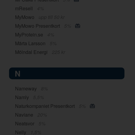
mResell
4%
MyMowo
upp till 50 kr
MyMowo Presentkort
5%
MyProtein.se
4%
Märta Larsson
5%
Mölndal Energi
225 kr
N
Nameway
8%
Namly
5,5%
Naturkompaniet Presentkort
5%
Naviane
20%
Neatsvor
5%
Nelly
1,5%