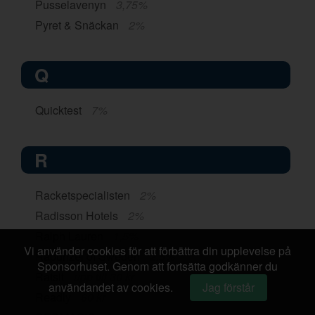
Pusselavenyn
3,75%
Pyret & Snäckan
2%
Q
Quicktest
7%
R
Racketspecialisten
2%
Radisson Hotels
2%
Ralph Lauren
1,5%
Vi använder cookies för att förbättra din upplevelse på
Rapunzel of Sweden
2,5%
Sponsorhuset. Genom att fortsätta godkänner du
Ratsit
upp till 30 kr
användandet av cookies.
Jag förstår
Readly
60 kr