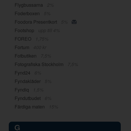
Flygbussarna
2%
Foderboxen
5%
Foodora Presentkort
5%
Footshop
upp till 4%
FOREO
1,75%
Fortum
400 kr
Fotbutiken
7,5%
Fotografiska Stockholm
7,5%
Fynd24
6%
Fyndakläder
5%
Fyndiq
1,5%
Fyndutbudet
6%
Färdiga maten
15%
G