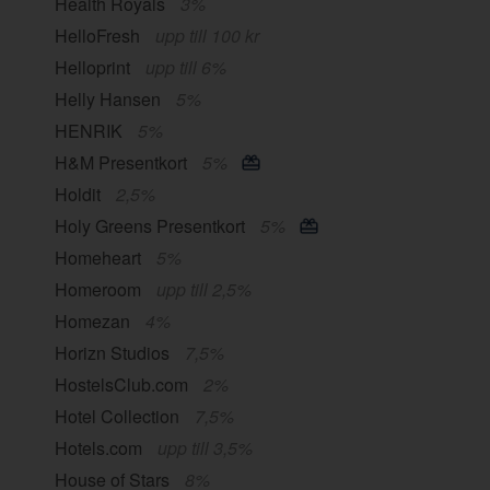
Health Royals
3%
HelloFresh
upp till 100 kr
Helloprint
upp till 6%
Helly Hansen
5%
HENRIK
5%
H&M Presentkort
5%
Holdit
2,5%
Holy Greens Presentkort
5%
Homeheart
5%
Homeroom
upp till 2,5%
Homezan
4%
Horizn Studios
7,5%
HostelsClub.com
2%
Hotel Collection
7,5%
Hotels.com
upp till 3,5%
House of Stars
8%