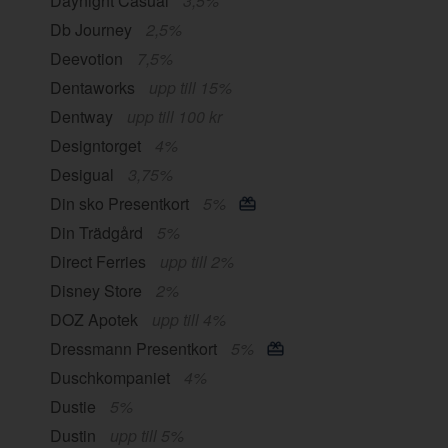
Daynight Casual
3,5%
Db Journey
2,5%
Deevotion
7,5%
Dentaworks
upp till 15%
Dentway
upp till 100 kr
Designtorget
4%
Desigual
3,75%
Din sko Presentkort
5%
Din Trädgård
5%
Direct Ferries
upp till 2%
Disney Store
2%
DOZ Apotek
upp till 4%
Dressmann Presentkort
5%
Duschkompaniet
4%
Dustie
5%
Dustin
upp till 5%