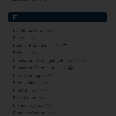
F
Fair Horse Care
7,5%
Fajters
5%
Feetfirst Presentkort
5%
Fello
130 kr
Filmstaden Föreningsbiljett
upp till 10 kr
Filmstaden Presentkort
5%
Filur Namnlappar
6%
Find it online
10%
FirstVet
upp till 4%
Fiske Online
2%
Flixbus
upp till 2,5%
Florister i Sverige
6%