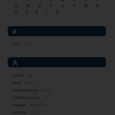
Q
R
S
T
U
V
W
X
Y
Z
Å
Ä
Ö
#
2XU
7,5%
A
Aarke
5%
Acer
2,5%
ActionKing.se
3,5%
Address hotels
1%
Adidas
upp till 3%
Adlibris
2,25%