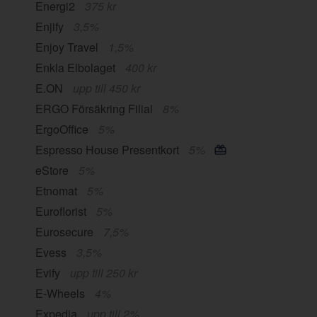
Energi2
375 kr
Enjify
3,5%
Enjoy Travel
1,5%
Enkla Elbolaget
400 kr
E.ON
upp till 450 kr
ERGO Försäkring Filial
8%
ErgoOffice
5%
Espresso House Presentkort
5%
eStore
5%
Etnomat
5%
Euroflorist
5%
Eurosecure
7,5%
Evess
3,5%
Evify
upp till 250 kr
E-Wheels
4%
Expedia
upp till 2%