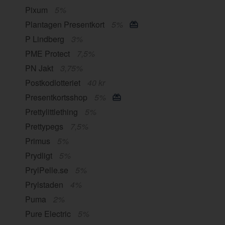
Pixum
5%
Plantagen Presentkort
5%
P Lindberg
3%
PME Protect
7,5%
PN Jakt
3,75%
Postkodlotteriet
40 kr
Presentkortsshop
5%
Prettylittlething
5%
Prettypegs
7,5%
Primus
5%
Prydligt
5%
PrylPelle.se
5%
Prylstaden
4%
Puma
2%
Pure Electric
5%