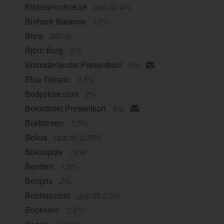
Bildelar-online.se
upp till 4%
Biohack Balance
10%
Bixia
350 kr
Björn Borg
5%
Blomsterlandet Presentkort
5%
Blue Tomato
3,5%
Bodystore.com
2%
Bokadirekt Presentkort
5%
Bokbörsen
1,5%
Bokus
upp till 2,25%
Bokusplay
10 kr
Bonden
1,5%
Bonprix
2%
Boohoo.com
upp till 2,5%
Bookhero
2,5%