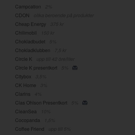
Campcation
2%
CDON
olika beroende på produkter
Cheap Energy
375 kr
Chilimobil
150 kr
Chokladbudet
5%
Chokladklubben
7,5 kr
Circle K
upp till 42 öre/liter
Circle K presentkort
5%
Citybox
3,5%
CK Home
3%
Clarins
4%
Clas Ohlson Presentkort
5%
CleanSea
10%
Cocopanda
1,5%
Coffee Friend
upp till 5%