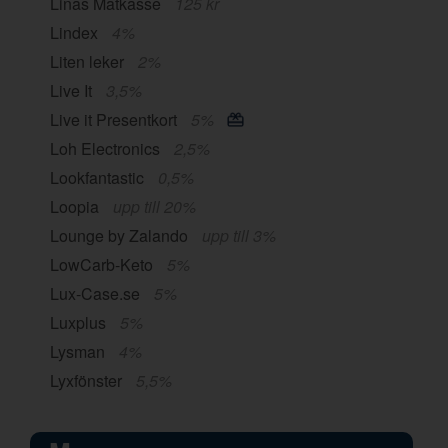
Linas Matkasse
125 kr
Lindex
4%
Liten leker
2%
Live It
3,5%
Live it Presentkort
5%
Loh Electronics
2,5%
Lookfantastic
0,5%
Loopia
upp till 20%
Lounge by Zalando
upp till 3%
LowCarb-Keto
5%
Lux-Case.se
5%
Luxplus
5%
Lysman
4%
Lyxfönster
5,5%