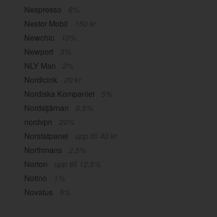
Nespresso
6%
Nestor Mobil
150 kr
Newchic
10%
Newport
3%
NLY Man
2%
Nordicink
20 kr
Nordiska Kompaniet
5%
Nordstjärnan
6,5%
nordvpn
20%
Norstatpanel
upp till 40 kr
Northmans
2,5%
Norton
upp till 12,5%
Notino
1%
Novatus
5%