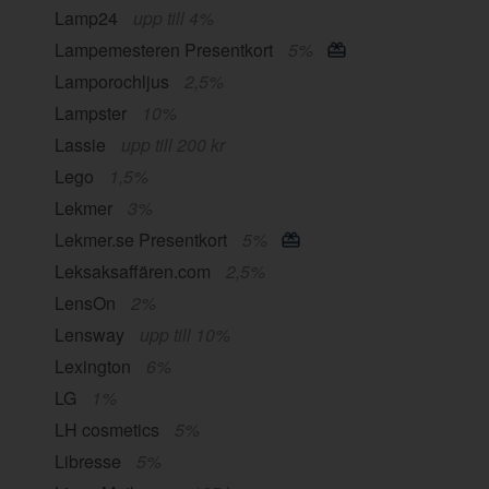
Lamp24
upp till 4%
Lampemesteren Presentkort
5%
Lamporochljus
2,5%
Lampster
10%
Lassie
upp till 200 kr
Lego
1,5%
Lekmer
3%
Lekmer.se Presentkort
5%
Leksaksaffären.com
2,5%
LensOn
2%
Lensway
upp till 10%
Lexington
6%
LG
1%
LH cosmetics
5%
Libresse
5%