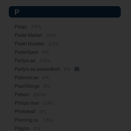
P
Paapi
7,5%
Padel Market
2,5%
Padel Nuestro
2,5%
PadelXpert
4%
Parfym.se
3,5%
Parfym.se presentkort
5%
Patroner.se
6%
PawVikings
5%
Petson
200 kr
Philips Hue
3,5%
Photowall
5%
Piercing.nu
7,5%
Pilgrim
5%