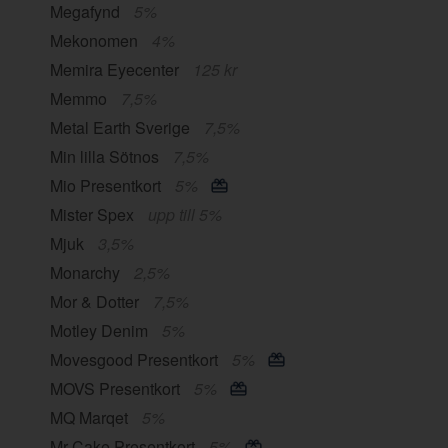
Megafynd
5%
Mekonomen
4%
Memira Eyecenter
125 kr
Memmo
7,5%
Metal Earth Sverige
7,5%
Min lilla Sötnos
7,5%
Mio Presentkort
5%
Mister Spex
upp till 5%
Mjuk
3,5%
Monarchy
2,5%
Mor & Dotter
7,5%
Motley Denim
5%
Movesgood Presentkort
5%
MOVS Presentkort
5%
MQ Marqet
5%
Mr Cake Presentkort
5%